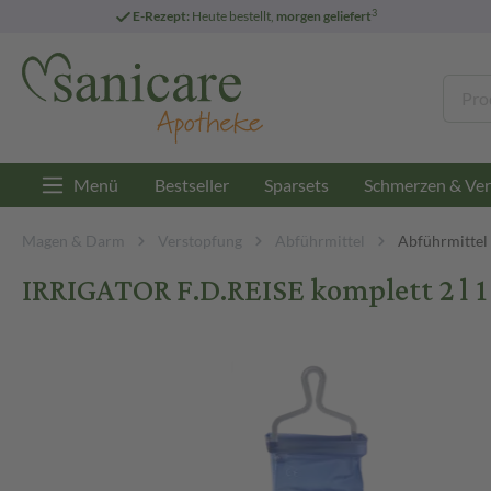
3
E-Rezept:
Heute bestellt,
morgen geliefert
Menü
Bestseller
Sparsets
Schmerzen & Ver
Magen & Darm
Verstopfung
Abführmittel
Abführmittel 
IRRIGATOR F.D.REISE komplett 2 l 1