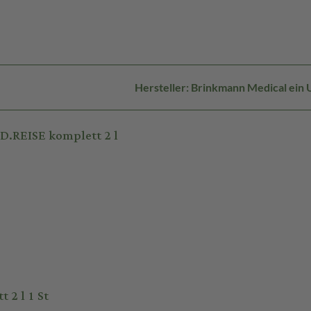
Hersteller: Brinkmann Medical ei
D.REISE komplett 2 l
2 l 1 St