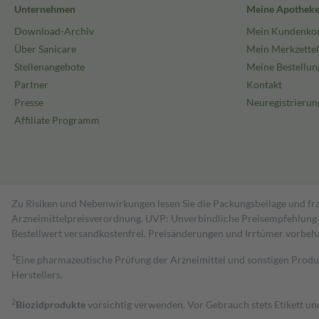
Unternehmen
Meine Apothek
Download-Archiv
Mein Kundenko
Über Sanicare
Mein Merkzettel
Stellenangebote
Meine Bestellun
Partner
Kontakt
Presse
Neuregistrierun
Affiliate Programm
Zu Risiken und Nebenwirkungen lesen Sie die Packungsbeilage und fra
Arzneimittelpreisverordnung. UVP: Unverbindliche Preisempfehlung de
Bestell­wert versand­kosten­frei. Preisänderungen und Irrtümer vorbeh
1
Eine pharmazeutische Prüfung der Arzneimittel und sonstigen Pro
Herstellers.
2
Biozidprodukte
vorsichtig verwenden. Vor Gebrauch stets Etikett u