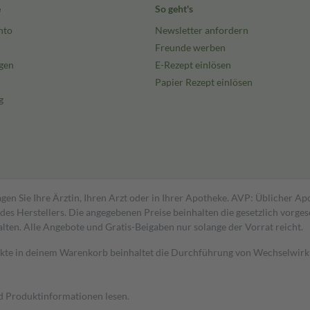
e
So geht's
nto
Newsletter anfordern
Freunde werben
gen
E-Rezept einlösen
Papier Rezept einlösen
g
gen Sie Ihre Ärztin, Ihren Arzt oder in Ihrer Apotheke. AVP: Üblicher A
s Herstellers. Die angegebenen Preise beinhalten die gesetzlich vorgesc
alten. Alle Angebote und Gratis-Beigaben nur solange der Vorrat reicht.
dukte in deinem Warenkorb beinhaltet die Durchführung von Wechselwir
nd Produktinformationen lesen.