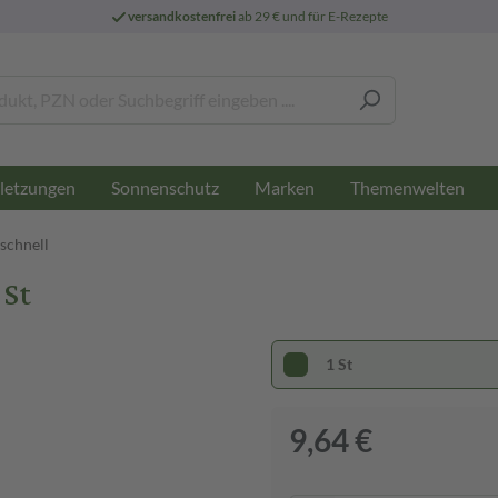
versandkostenfrei
ab 29 € und für E-Rezepte
letzungen
Sonnenschutz
Marken
Themenwelten
schnell
 St
1 St
9,64 €