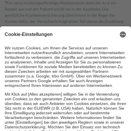
4
Für verschreibungspflichtige Medikamente stellt der Arzt ein
Rezept aus und der Patient erhält sie in der Apotheke. Die
gesetzliche Krankenversicherung übernimmt in der Regel die
Kosten dafür, der Versicherte trägt einen Teil davon als Zuzahlung
mit.
Grundsätzlich leisten Mitglieder Zuzahlungen in Höhe von zehn
Prozent des Abgabepreises,
mindestens
jedoch
fünf Euro
und
höchstens zehn Euro.
Es sind jedoch nie mehr als die tatsächlichen
Kosten der Leistung zu entrichten.
Diese Regeln gelten grundsätzlich auch für Online-Apotheken.
Bei Heilmitteln und häuslicher Krankenpflege beträgt die
Zuzahlung zehn Prozent der Kosten sowie zehn Euro je
Verordnung.
Um das Engagement der Versicherten für ihre eigene Gesundheit zu
stärken und die besondere Stellung der Familie zu unterstützen,
fallen
keine Zuzahlungen
an bei:
• Kindern und Jugendlichen bis zum vollendeten 18. Lebensjahr
mit Ausnahme der Fahrkosten
• Untersuchungen zur Vorsorge und Früherkennung, die von der
GKV getragen werden
• empfohlenen Schutzimpfungen