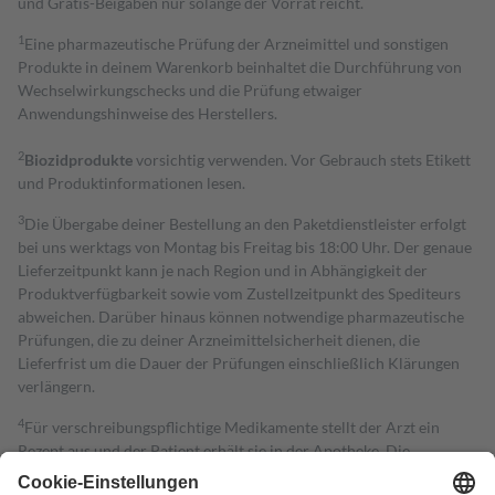
und Gratis-Beigaben nur solange der Vorrat reicht.
1
Eine pharmazeutische Prüfung der Arzneimittel und sonstigen
Produkte in deinem Warenkorb beinhaltet die Durchführung von
Wechselwirkungschecks und die Prüfung etwaiger
Anwendungshinweise des Herstellers.
2
Biozidprodukte
vorsichtig verwenden. Vor Gebrauch stets Etikett
und Produktinformationen lesen.
3
Die Übergabe deiner Bestellung an den Paketdienstleister erfolgt
bei uns werktags von Montag bis Freitag bis 18:00 Uhr. Der genaue
Lieferzeitpunkt kann je nach Region und in Abhängigkeit der
Produktverfügbarkeit sowie vom Zustellzeitpunkt des Spediteurs
abweichen. Darüber hinaus können notwendige pharmazeutische
Prüfungen, die zu deiner Arzneimittelsicherheit dienen, die
Lieferfrist um die Dauer der Prüfungen einschließlich Klärungen
verlängern.
4
Für verschreibungspflichtige Medikamente stellt der Arzt ein
Rezept aus und der Patient erhält sie in der Apotheke. Die
gesetzliche Krankenversicherung übernimmt in der Regel die