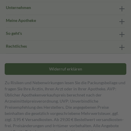
Unternehmen
Meine Apotheke
So geht's
Rechtliches
Widerruf erklären
Zu Risiken und Nebenwirkungen lesen Sie die Packungsbeilage und
fragen Sie Ihre Ärztin, Ihren Arzt oder in Ihrer Apotheke. AVP:
Üblicher Apothekenverkaufspreis berechnet nach der
Arzneimittelpreisverordnung. UVP: Unverbindliche
Preisempfehlung des Herstellers. Die angegebenen Preise
beinhalten die gesetzlich vorgeschriebene Mehrwertsteuer, ggf.
zzgl. 3,95 € Versandkosten. Ab 29,00 € Bestell­wert versand­kosten­
frei. Preisänderungen und Irrtümer vorbehalten. Alle Angebote