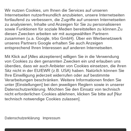
Kosten dafür, der Versicherte trägt einen Teil davon als Zuzahlung
mit.
Grundsätzlich leisten Mitglieder Zuzahlungen in Höhe von zehn
Prozent des Abgabepreises,
mindestens
jedoch
fünf Euro
und
höchstens zehn Euro.
Es sind jedoch nie mehr als die tatsächlichen
Kosten der Leistung zu entrichten.
Diese Regeln gelten grundsätzlich auch für Online-Apotheken.
Bei Heilmitteln und häuslicher Krankenpflege beträgt die
Zuzahlung zehn Prozent der Kosten sowie zehn Euro je
Verordnung.
Um das Engagement der Versicherten für ihre eigene Gesundheit zu
stärken und die besondere Stellung der Familie zu unterstützen,
fallen
keine Zuzahlungen
an bei:
• Kindern und Jugendlichen bis zum vollendeten 18. Lebensjahr
mit Ausnahme der Fahrkosten
• Untersuchungen zur Vorsorge und Früherkennung, die von der
GKV getragen werden
• empfohlenen Schutzimpfungen
• Harn- und Blutteststreifen
Wir nutzen Trusted Shops als unabhängigen Dienstleister für die
Einholung von Bewertungen. Trusted Shops hat Maßnahmen