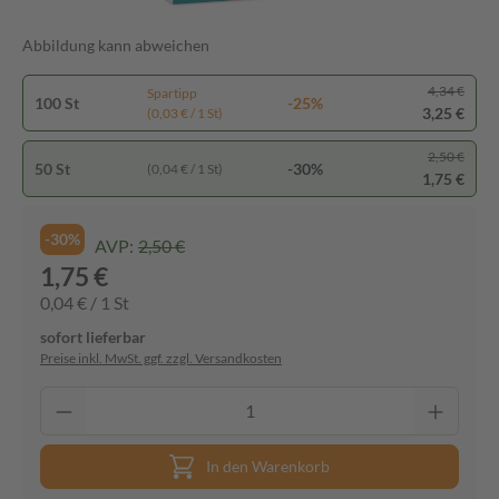
Abbildung kann abweichen
4,34 €
Spartipp
100 St
-25%
3,25 €
(0,03 € / 1 St)
2,50 €
50 St
-30%
(0,04 € / 1 St)
1,75 €
-30%
AVP:
2,50 €
1,75 €
0,04 € / 1 St
sofort lieferbar
Preise inkl. MwSt. ggf. zzgl. Versandkosten
In den Warenkorb