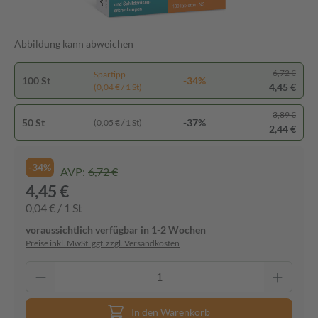
Abbildung kann abweichen
6,72 €
Spartipp
100 St
-34%
4,45 €
(0,04 € / 1 St)
3,89 €
50 St
-37%
(0,05 € / 1 St)
2,44 €
-34%
AVP:
6,72 €
4,45 €
0,04 € / 1 St
voraussichtlich verfügbar in 1-2 Wochen
Preise inkl. MwSt. ggf. zzgl. Versandkosten
In den Warenkorb