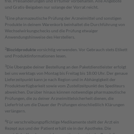
frei. Preisänderungen und Irrtümer vorbehalten. Alle Angebote
und Gratis-Beigaben nur solange der Vorrat reicht.
1
Eine pharmazeutische Prüfung der Arzneimittel und sonstigen
Produkte in deinem Warenkorb beinhaltet die Durchführung von
Wechselwirkungschecks und die Prüfung etwaiger
Anwendungshinweise des Herstellers.
2
Biozidprodukte
vorsichtig verwenden. Vor Gebrauch stets Etikett
und Produktinformationen lesen.
3
Die Übergabe deiner Bestellung an den Paketdienstleister erfolgt
bei uns werktags von Montag bis Freitag bis 18:00 Uhr. Der genaue
Lieferzeitpunkt kann je nach Region und in Abhängigkeit der
Produktverfügbarkeit sowie vom Zustellzeitpunkt des Spediteurs
abweichen. Darüber hinaus können notwendige pharmazeutische
Prüfungen, die zu deiner Arzneimittelsicherheit dienen, die
Lieferfrist um die Dauer der Prüfungen einschließlich Klärungen
verlängern.
4
Für verschreibungspflichtige Medikamente stellt der Arzt ein
Rezept aus und der Patient erhält sie in der Apotheke. Die