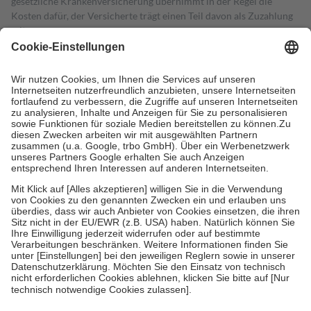
gesetzliche Krankenversicherung übernimmt in der Regel die
Kosten dafür, der Versicherte trägt einen Teil davon als Zuzahlung
mit.
Grundsätzlich leisten Mitglieder Zuzahlungen in Höhe von zehn
Prozent des Abgabepreises,
mindestens
jedoch
fünf Euro
und
höchstens zehn Euro.
Es sind jedoch nie mehr als die tatsächlichen
Kosten der Leistung zu entrichten.
Diese Regeln gelten grundsätzlich auch für Online-Apotheken.
Bei Heilmitteln und häuslicher Krankenpflege beträgt die
Zuzahlung zehn Prozent der Kosten sowie zehn Euro je
Verordnung.
Um das Engagement der Versicherten für ihre eigene Gesundheit zu
stärken und die besondere Stellung der Familie zu unterstützen,
fallen
keine Zuzahlungen
an bei:
• Kindern und Jugendlichen bis zum vollendeten 18. Lebensjahr
mit Ausnahme der Fahrkosten
• Untersuchungen zur Vorsorge und Früherkennung, die von der
GKV getragen werden
• empfohlenen Schutzimpfungen
• Harn- und Blutteststreifen
Wir nutzen Trusted Shops als unabhängigen Dienstleister für die