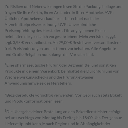
Zu Risiken und Nebenwirkungen lesen Sie die Packungsbeilage und
fragen Sie Ihre Ärztin, Ihren Arzt oder in Ihrer Apotheke. AVP:
Üblicher Apothekenverkaufspreis berechnet nach der
Arzneimittelpreisverordnung. UVP: Unverbindliche
Preisempfehlung des Herstellers. Die angegebenen Preise
beinhalten die gesetzlich vorgeschriebene Mehrwertsteuer, ggf.
zzgl. 3,95 € Versandkosten. Ab 29,00 € Bestell­wert versand­kosten­
frei. Preisänderungen und Irrtümer vorbehalten. Alle Angebote
und Gratis-Beigaben nur solange der Vorrat reicht.
1
Eine pharmazeutische Prüfung der Arzneimittel und sonstigen
Produkte in deinem Warenkorb beinhaltet die Durchführung von
Wechselwirkungschecks und die Prüfung etwaiger
Anwendungshinweise des Herstellers.
2
Biozidprodukte
vorsichtig verwenden. Vor Gebrauch stets Etikett
und Produktinformationen lesen.
3
Die Übergabe deiner Bestellung an den Paketdienstleister erfolgt
bei uns werktags von Montag bis Freitag bis 18:00 Uhr. Der genaue
Lieferzeitpunkt kann je nach Region und in Abhängigkeit der