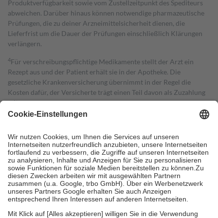
Produktverfügbarkeit sowie vom Zustellzeitpunkt des Spediteurs
abweichen. Darüber hinaus können notwendige pharmazeutische
Prüfungen, die zu deiner Arzneimittelsicherheit dienen, die
Lieferfrist um die Dauer der Prüfungen einschließlich Klärungen
verlängern.
4
Für verschreibungspflichtige Medikamente stellt der Arzt ein
Rezept aus und der Patient erhält sie in der Apotheke. Die
gesetzliche Krankenversicherung übernimmt in der Regel die
Kosten dafür, der Versicherte trägt einen Teil davon als Zuzahlung
mit.
Grundsätzlich leisten Mitglieder Zuzahlungen in Höhe von zehn
Prozent des Abgabepreises,
mindestens
jedoch
fünf Euro
und
höchstens zehn Euro.
Es sind jedoch nie mehr als die tatsächlichen
Kosten der Leistung zu entrichten.
Diese Regeln gelten grundsätzlich auch für Online-Apotheken.
Bei Heilmitteln und häuslicher Krankenpflege beträgt die
Zuzahlung zehn Prozent der Kosten sowie zehn Euro je
Verordnung.
Um das Engagement der Versicherten für ihre eigene Gesundheit zu
stärken und die besondere Stellung der Familie zu unterstützen,
fallen
keine Zuzahlungen
an bei: