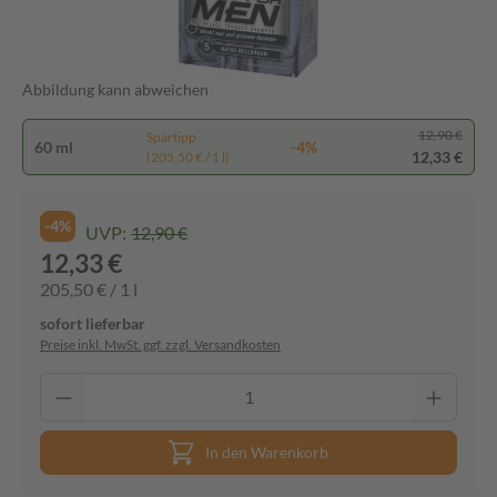
Abbildung kann abweichen
12,90 €
Spartipp
60 ml
-4%
12,33 €
(205,50 € / 1 l)
-4%
UVP:
12,90 €
12,33 €
205,50 € / 1 l
sofort lieferbar
Preise inkl. MwSt. ggf. zzgl. Versandkosten
In den Warenkorb