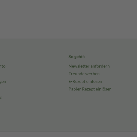
e
So geht's
nto
Newsletter anfordern
Freunde werben
gen
E-Rezept einlösen
Papier Rezept einlösen
g