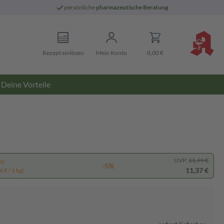
persönliche
pharmazeutische Beratung
Rezept einlösen
Mein Konto
0,00 €
Deine Vorteile
UVP:
11,99 €
pp
-5%
11,37 €
 € / 1 kg)