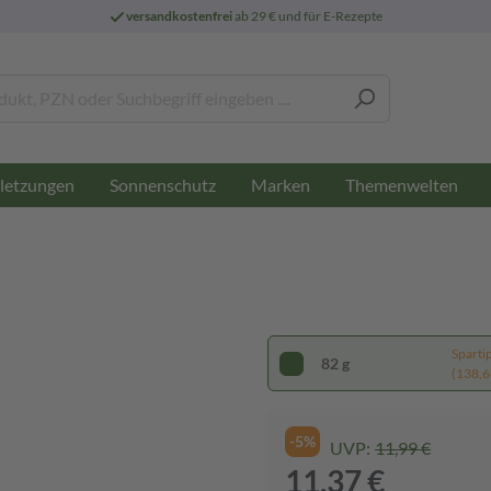
versandkostenfrei
ab 29 € und für E-Rezepte
letzungen
Sonnenschutz
Marken
Themenwelten
Sparti
82 g
(138,66
-5%
UVP:
11,99 €
11,37 €