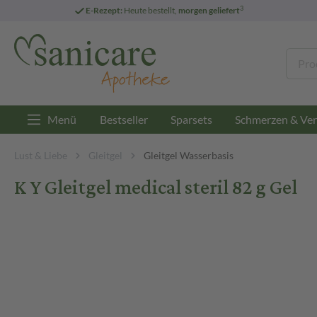
3
E-Rezept:
Heute bestellt,
morgen geliefert
Menü
Bestseller
Sparsets
Schmerzen & Ver
Lust & Liebe
Gleitgel
Gleitgel Wasserbasis
K Y Gleitgel medical steril 82 g Gel