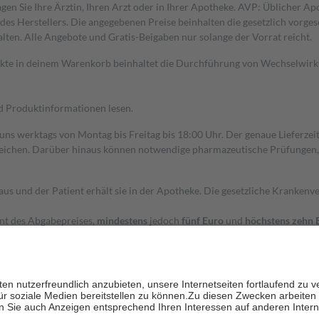
gen Sie Ihre Ärztin, Ihren Arzt oder in Ihrer Apotheke. AVP: Üblicher A
s Herstellers. Die angegebenen Preise beinhalten die gesetzlich vorgesc
alten. Alle Angebote und Gratis-Beigaben nur solange der Vorrat reicht.
dukte in deinem Warenkorb beinhaltet die Durchführung von Wechselwir
nd Produktinformationen lesen.
 uns werktags von Montag bis Freitag bis 18:00 Uhr. Der genaue Lieferze
ichen. Darüber hinaus können notwendige pharmazeutische Prüfungen, die
aus und der Patient erhält sie in der Apotheke. Die gesetzliche Krankenv
ent des Abgabepreises,
mindestens
jedoch
fünf Euro
und
höchstens zehn 
zehn Prozent der Kosten sowie zehn Euro je Verordnung.
rken und die besondere Stellung der Familie zu unterstützen, fallen
kein
 Ausnahme der Fahrkosten
 getragen werden