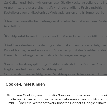
Zu Risiken und Nebenwirkungen lesen Sie die Packungsbeilage und fra
Arzneimittelpreisverordnung. UVP: Unverbindliche Preisempfehlung de
Bestell­wert versand­kosten­frei. Preisänderungen und Irrtümer vorbeh
1
Eine pharmazeutische Prüfung der Arzneimittel und sonstigen Pro
Herstellers.
2
Biozidprodukte
vorsichtig verwenden. Vor Gebrauch stets Etikett u
3
Die Übergabe deiner Bestellung an den Paketdienstleister erfolgt bei
Produktverfügbarkeit sowie vom Zustellzeitpunkt des Spediteurs abwe
Dauer der Prüfungen einschließlich Klärungen verlängern.
4
Für verschreibungspflichtige Medikamente stellt der Arzt ein Rezept 
trägt einen Teil davon als Zuzahlung mit.
Grundsätzlich leisten Mitglieder Zuzahlungen in Höhe von zehn Proz
zu entrichten.
Diese Regeln gelten grundsätzlich auch für Online-Apotheken.
Bei Heilmitteln und häuslicher Krankenpflege beträgt die Zuzahlung 
Um das Engagement der Versicherten für ihre eigene Gesundheit zu stä
• Kindern und Jugendlichen bis zum vollendeten 18. Lebensjahr mit
• Untersuchungen zur Vorsorge und Früherkennung, die von der GKV