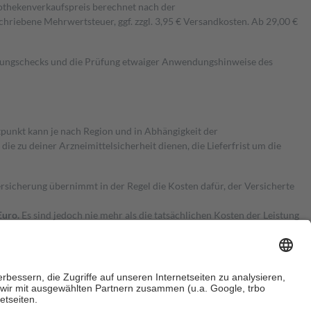
pothekenverkaufspreis berechnet nach der
hriebene Mehrwertsteuer, ggf. zzgl. 3,95 € Versandkosten. Ab 29,00 €
kungschecks und die Prüfung etwaiger Anwendungshinweise des
itpunkt kann je nach Region und in Abhängigkeit der
 zu deiner Arzneimittelsicherheit dienen, die Lieferfrist um die
ersicherung übernimmt in der Regel die Kosten dafür, der Versicherte
Euro.
Es sind jedoch nie mehr als die tatsächlichen Kosten der Leistung
e Zuzahlungen
an bei: