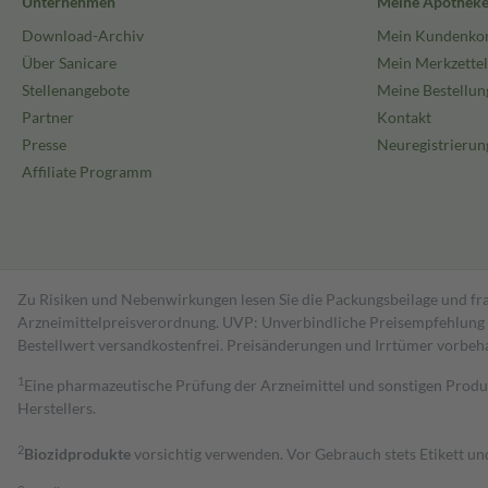
Unternehmen
Meine Apothek
Download-Archiv
Mein Kundenko
Über Sanicare
Mein Merkzettel
Stellenangebote
Meine Bestellun
Partner
Kontakt
Presse
Neuregistrierun
Affiliate Programm
Zu Risiken und Nebenwirkungen lesen Sie die Packungsbeilage und fra
Arzneimittelpreisverordnung. UVP: Unverbindliche Preisempfehlung de
Bestell­wert versand­kosten­frei. Preisänderungen und Irrtümer vorbeh
1
Eine pharmazeutische Prüfung der Arzneimittel und sonstigen Pro
Herstellers.
2
Biozidprodukte
vorsichtig verwenden. Vor Gebrauch stets Etikett u