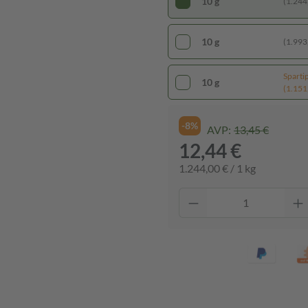
10 g
(1.244,
10 g
(1.993,
Sparti
10 g
(1.151,
-8%
AVP:
13,45 €
12,44 €
1.244,00 € / 1 kg