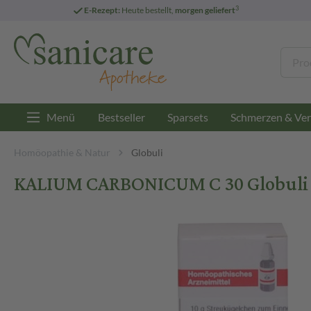
3
E-Rezept:
Heute bestellt,
morgen geliefert
Menü
Bestseller
Sparsets
Schmerzen & Ver
Homöopathie & Natur
Globuli
KALIUM CARBONICUM C 30 Globuli 1