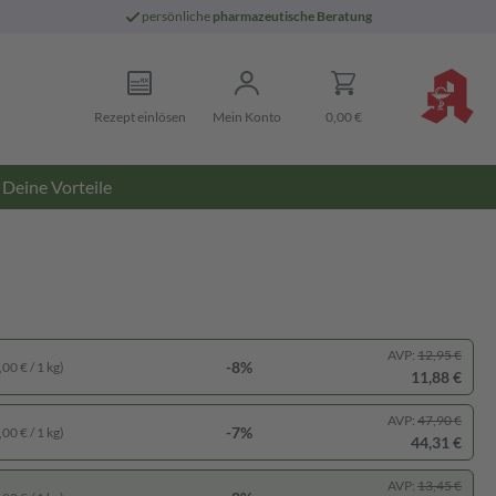
persönliche
pharmazeutische Beratung
Rezept einlösen
Mein Konto
0,00 €
Deine Vorteile
AVP:
12,95 €
-8%
00 € / 1 kg)
11,88 €
AVP:
47,90 €
-7%
00 € / 1 kg)
44,31 €
AVP:
13,45 €