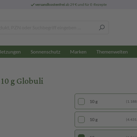
versandkostenfrei
ab 29 € und für E-Rezepte
letzungen
Sonnenschutz
Marken
Themenwelten
0 g Globuli
10 g
(1.188,
10 g
(4.431,