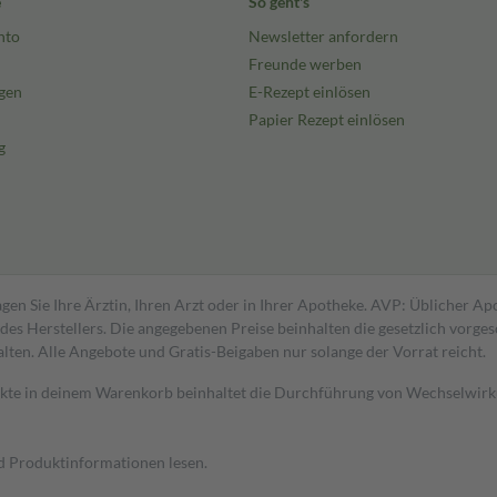
e
So geht's
nto
Newsletter anfordern
Freunde werben
gen
E-Rezept einlösen
Papier Rezept einlösen
g
gen Sie Ihre Ärztin, Ihren Arzt oder in Ihrer Apotheke. AVP: Üblicher A
s Herstellers. Die angegebenen Preise beinhalten die gesetzlich vorgesc
alten. Alle Angebote und Gratis-Beigaben nur solange der Vorrat reicht.
dukte in deinem Warenkorb beinhaltet die Durchführung von Wechselwir
nd Produktinformationen lesen.