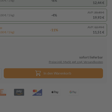
-8%
00 € / 1 kg)
12,44 €
AVP:
20,85 €
-4%
00 € / 1 kg)
19,93 €
AVP:
12,95 €
pp
-11%
11,51 €
00 € / 1 kg)
sofort lieferbar
Preise inkl. MwSt. ggf. zzgl. Versandkosten
In den Warenkorb