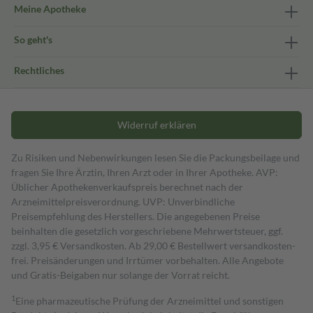
Meine Apotheke
So geht's
Rechtliches
Widerruf erklären
Zu Risiken und Nebenwirkungen lesen Sie die Packungsbeilage und
fragen Sie Ihre Ärztin, Ihren Arzt oder in Ihrer Apotheke. AVP:
Üblicher Apothekenverkaufspreis berechnet nach der
Arzneimittelpreisverordnung. UVP: Unverbindliche
Preisempfehlung des Herstellers. Die angegebenen Preise
beinhalten die gesetzlich vorgeschriebene Mehrwertsteuer, ggf.
zzgl. 3,95 € Versandkosten. Ab 29,00 € Bestell­wert versand­kosten­
frei. Preisänderungen und Irrtümer vorbehalten. Alle Angebote
und Gratis-Beigaben nur solange der Vorrat reicht.
1
Eine pharmazeutische Prüfung der Arzneimittel und sonstigen