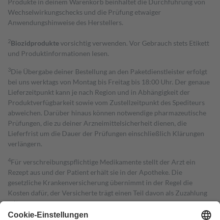
Produkte in deinem Warenkorb beinhaltet die Durchführung von
Wechselwirkungschecks und die Prüfung etwaiger
Anwendungshinweise des Herstellers.
2
Biozidprodukte
vorsichtig verwenden. Vor Gebrauch stets Etikett
und Produktinformationen lesen.
3
Die Übergabe deiner Bestellung an den Paketdienstleister erfolgt
bei uns werktags von Montag bis Freitag bis 18:00 Uhr. Der genaue
Lieferzeitpunkt kann je nach Region und in Abhängigkeit der
Produktverfügbarkeit sowie vom Zustellzeitpunkt des Spediteurs
abweichen. Darüber hinaus können notwendige pharmazeutische
Prüfungen, die zu deiner Arzneimittelsicherheit dienen, die
Lieferfrist um die Dauer der Prüfungen einschließlich Klärungen
verlängern.
4
Für verschreibungspflichtige Medikamente stellt der Arzt ein
Rezept aus und der Patient erhält sie in der Apotheke. Die
gesetzliche Krankenversicherung übernimmt in der Regel die
Kosten dafür, der Versicherte trägt einen Teil davon als Zuzahlung
mit.
Grundsätzlich leisten Mitglieder Zuzahlungen in Höhe von zehn