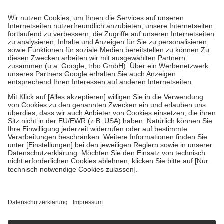
Prozent des Abgabepreises,
mindestens
jedoch
fünf Euro
und
höchstens zehn Euro.
Es sind jedoch nie mehr als die tatsächlichen
Kosten der Leistung zu entrichten.
Diese Regeln gelten grundsätzlich auch für Online-Apotheken.
Bei Heilmitteln und häuslicher Krankenpflege beträgt die
Zuzahlung zehn Prozent der Kosten sowie zehn Euro je
Verordnung.
Um das Engagement der Versicherten für ihre eigene Gesundheit zu
stärken und die besondere Stellung der Familie zu unterstützen,
fallen
keine Zuzahlungen
an bei:
• Kindern und Jugendlichen bis zum vollendeten 18. Lebensjahr
mit Ausnahme der Fahrkosten
• Untersuchungen zur Vorsorge und Früherkennung, die von der
GKV getragen werden
• empfohlenen Schutzimpfungen
• Harn- und Blutteststreifen
Wir nutzen Trusted Shops als unabhängigen Dienstleister für die
Einholung von Bewertungen. Trusted Shops hat Maßnahmen
getroffen, um sicherzustellen, dass es sich um echte Bewertungen
handelt. Mehr Informationen findest du hier:
https://help.etrusted.com/hc/de/articles/4419944605341