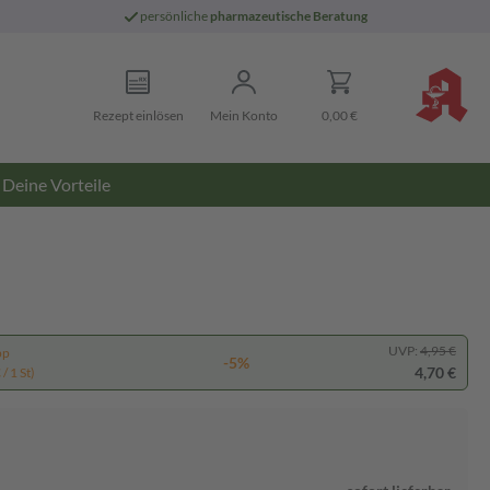
persönliche
pharmazeutische Beratung
Rezept einlösen
Mein Konto
0,00 €
Deine Vorteile
UVP:
4,95 €
pp
-5%
4,70 €
/ 1 St)