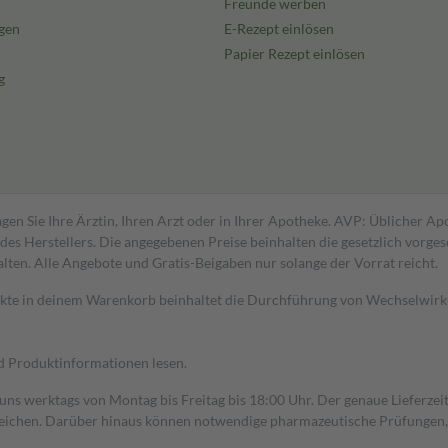
Freunde werben
gen
E-Rezept einlösen
Papier Rezept einlösen
g
gen Sie Ihre Ärztin, Ihren Arzt oder in Ihrer Apotheke. AVP: Üblicher A
s Herstellers. Die angegebenen Preise beinhalten die gesetzlich vorgesc
alten. Alle Angebote und Gratis-Beigaben nur solange der Vorrat reicht.
dukte in deinem Warenkorb beinhaltet die Durchführung von Wechselwir
nd Produktinformationen lesen.
 uns werktags von Montag bis Freitag bis 18:00 Uhr. Der genaue Lieferze
ichen. Darüber hinaus können notwendige pharmazeutische Prüfungen, die