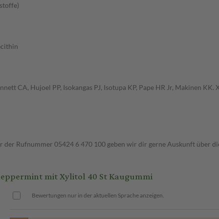
stoffe)
cithin
ennett CA, Hujoel PP, Isokangas PJ, Isotupa KP, Pape HR Jr, Makinen KK. X
ter der Rufnummer 05424 6 470 100 geben wir dir gerne Auskunft über di
permint mit Xylitol 40 St Kaugummi
Bewertungen nur in der aktuellen Sprache anzeigen.