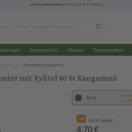
versandkostenfrei
ab 29 € und für E-Rezepte
letzungen
Sonnenschutz
Marken
Themenwelten
ugummi
Zahnpflege Kaugummi
int mit Xylitol 40 St Kaugummi
Sparti
40 St
(0,12 € 
-5%
UVP:
4,95 €
4,70 €