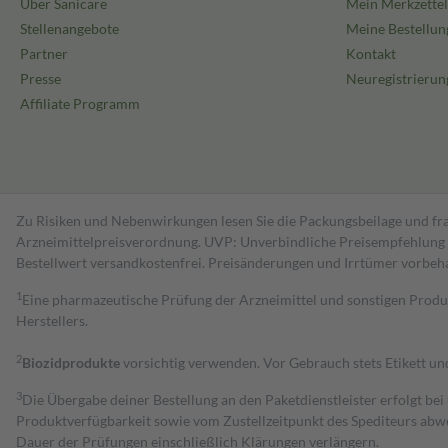
Über Sanicare
Mein Merkzettel
Stellenangebote
Meine Bestellun
Partner
Kontakt
Presse
Neuregistrierun
Affiliate Programm
Zu Risiken und Nebenwirkungen lesen Sie die Packungsbeilage und fra
Arzneimittelpreisverordnung. UVP: Unverbindliche Preisempfehlung de
Bestell­wert versand­kosten­frei. Preisänderungen und Irrtümer vorbeh
1
Eine pharmazeutische Prüfung der Arzneimittel und sonstigen Pro
Herstellers.
2
Biozidprodukte
vorsichtig verwenden. Vor Gebrauch stets Etikett u
3
Die Übergabe deiner Bestellung an den Paketdienstleister erfolgt bei
Produktverfügbarkeit sowie vom Zustellzeitpunkt des Spediteurs abwe
Dauer der Prüfungen einschließlich Klärungen verlängern.