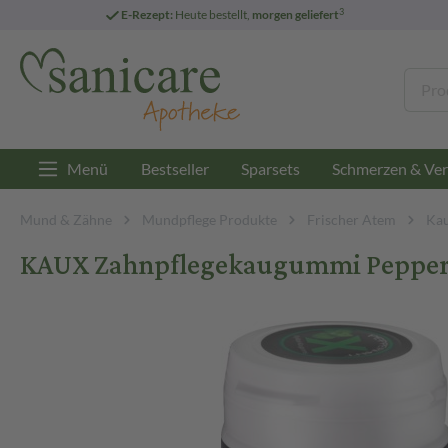
3
E-Rezept:
Heute bestellt,
morgen geliefert
Menü
Bestseller
Sparsets
Schmerzen & Ver
Mund & Zähne
Mundpflege Produkte
Frischer Atem
Ka
KAUX Zahnpflegekaugummi Pepperm