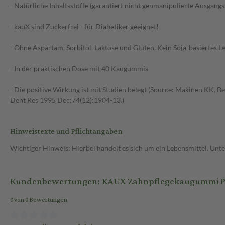
- Natürliche Inhaltsstoffe (garantiert nicht genmanipulierte Ausgangs
- kauX sind Zuckerfrei - für Diabetiker geeignet!
- Ohne Aspartam, Sorbitol, Laktose und Gluten. Kein Soja-basiertes Le
- In der praktischen Dose mit 40 Kaugummis
- Die positive Wirkung ist mit Studien belegt (Source: Makinen KK, B
Dent Res 1995 Dec;74(12):1904-13.)
Hinweistexte und Pflichtangaben
Wichtiger Hinweis: Hierbei handelt es sich um ein Lebensmittel. Un
Kundenbewertungen: KAUX Zahnpflegekaugummi Pep
0 von 0 Bewertungen