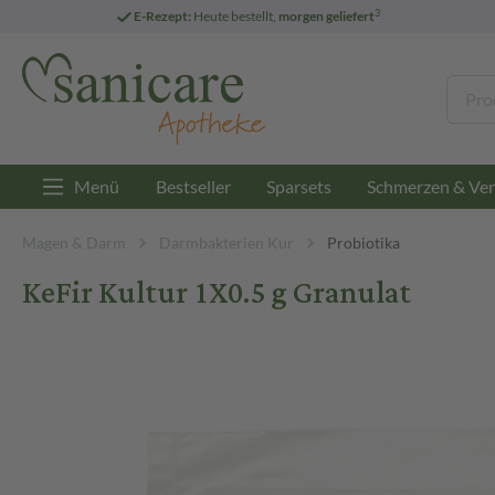
3
E-Rezept:
Heute bestellt,
morgen geliefert
Menü
Bestseller
Sparsets
Schmerzen & Ver
Magen & Darm
Darmbakterien Kur
Probiotika
KeFir Kultur 1X0.5 g Granulat