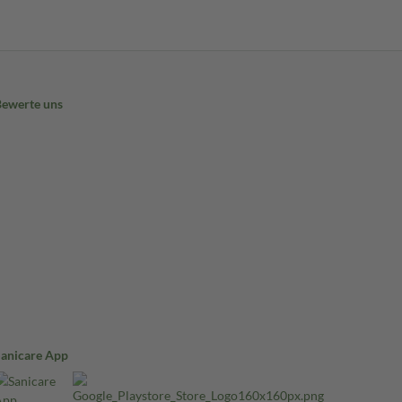
Bewerte uns
Sanicare App