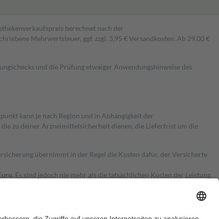
pothekenverkaufspreis berechnet nach der
hriebene Mehrwertsteuer, ggf. zzgl. 3,95 € Versandkosten. Ab 29,00 €
kungschecks und die Prüfung etwaiger Anwendungshinweise des
itpunkt kann je nach Region und in Abhängigkeit der
 zu deiner Arzneimittelsicherheit dienen, die Lieferfrist um die
ersicherung übernimmt in der Regel die Kosten dafür, der Versicherte
Euro.
Es sind jedoch nie mehr als die tatsächlichen Kosten der Leistung
e Zuzahlungen
an bei: