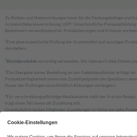
Zu Risiken und Nebenwirkungen lesen Sie die Packungsbeilage und fra
Arzneimittelpreisverordnung. UVP: Unverbindliche Preisempfehlung de
Bestell­wert versand­kosten­frei. Preisänderungen und Irrtümer vorbeh
1
Eine pharmazeutische Prüfung der Arzneimittel und sonstigen Pro
Herstellers.
2
Biozidprodukte
vorsichtig verwenden. Vor Gebrauch stets Etikett u
3
Die Übergabe deiner Bestellung an den Paketdienstleister erfolgt bei
Produktverfügbarkeit sowie vom Zustellzeitpunkt des Spediteurs abwe
Dauer der Prüfungen einschließlich Klärungen verlängern.
4
Für verschreibungspflichtige Medikamente stellt der Arzt ein Rezept 
trägt einen Teil davon als Zuzahlung mit.
Grundsätzlich leisten Mitglieder Zuzahlungen in Höhe von zehn Proz
zu entrichten.
Diese Regeln gelten grundsätzlich auch für Online-Apotheken.
Bei Heilmitteln und häuslicher Krankenpflege beträgt die Zuzahlung 
Um das Engagement der Versicherten für ihre eigene Gesundheit zu stä