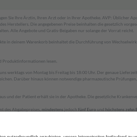
gen Sie Ihre Ärztin, Ihren Arzt oder in Ihrer Apotheke. AVP: Üblicher A
s Herstellers. Die angegebenen Preise beinhalten die gesetzlich vorgesc
alten. Alle Angebote und Gratis-Beigaben nur solange der Vorrat reicht.
dukte in deinem Warenkorb beinhaltet die Durchführung von Wechselwir
nd Produktinformationen lesen.
 uns werktags von Montag bis Freitag bis 18:00 Uhr. Der genaue Lieferze
ichen. Darüber hinaus können notwendige pharmazeutische Prüfungen, die
aus und der Patient erhält sie in der Apotheke. Die gesetzliche Krankenv
ent des Abgabepreises,
mindestens
jedoch
fünf Euro
und
höchstens zehn 
zehn Prozent der Kosten sowie zehn Euro je Verordnung.
rken und die besondere Stellung der Familie zu unterstützen, fallen
kein