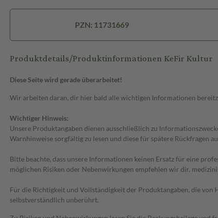
PZN: 11731669
Produktdetails/Produktinformationen KeFir Kultur
Diese Seite wird gerade überarbeitet!
Wir arbeiten daran, dir hier bald alle wichtigen Informationen bereitz
Wichtiger Hinweis:
Unsere Produktangaben dienen ausschließlich zu Informationszwecken
Warnhinweise sorgfältig zu lesen und diese für spätere Rückfragen au
Bitte beachte, dass unsere Informationen keinen Ersatz für eine prof
möglichen Risiken oder Nebenwirkungen empfehlen wir dir, medizini
Für die Richtigkeit und Vollständigkeit der Produktangaben, die vo
selbstverständlich unberührt.
Zu Risiken und Nebenwirkungen lesen Sie die Packungsbeilage und frag