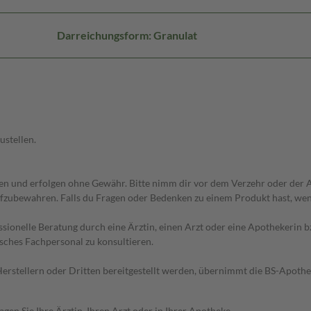
Darreichungsform: Granulat
ustellen.
 und erfolgen ohne Gewähr. Bitte nimm dir vor dem Verzehr oder der An
fzubewahren. Falls du Fragen oder Bedenken zu einem Produkt hast, wende
essionelle Beratung durch eine Ärztin, einen Arzt oder eine Apothekerin
sches Fachpersonal zu konsultieren.
n Herstellern oder Dritten bereitgestellt werden, übernimmt die BS-Apot
en Sie Ihre Ärztin, Ihren Arzt oder in Ihrer Apotheke.