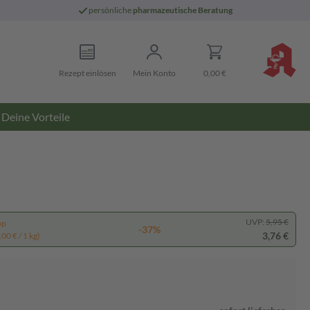
persönliche
pharmazeutische Beratung
Rezept einlösen
Mein Konto
0,00 €
Deine Vorteile
UVP:
5,95 €
pp
-37%
3,76 €
00 € / 1 kg)