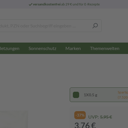
versandkostenfrei
ab 29 € und für E-Rezepte
letzungen
Sonnenschutz
Marken
Themenwelten
Sparti
1X0.5 g
(7.520,
-37%
UVP:
5,95 €
3,76 €