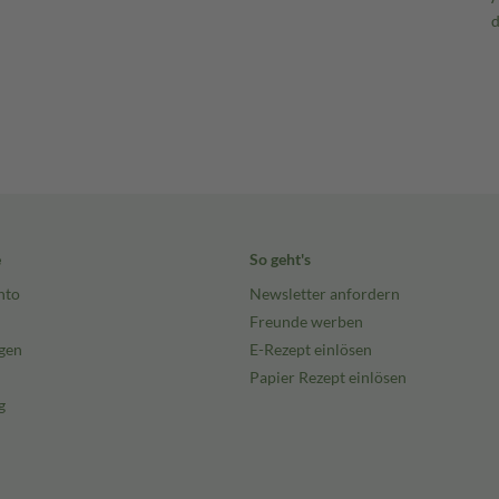
e
So geht's
nto
Newsletter anfordern
Freunde werben
gen
E-Rezept einlösen
Papier Rezept einlösen
g