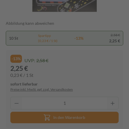
Abbildung kann abweichen
2,58 €
Spartipp
10 St
-13%
2,25 €
(0,23 € / 1 St)
-13%
UVP:
2,58 €
2,25 €
0,23 € / 1 St
sofort lieferbar
Preise inkl. MwSt. ggf. zzgl. Versandkosten
In den Warenkorb