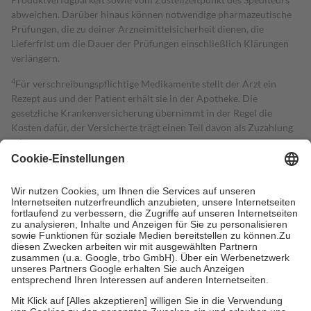
abweichen. Darüber hinaus können notwendige pharmazeutische
Prüfungen, die zu deiner Arzneimittelsicherheit dienen, die
Lieferfrist um die Dauer der Prüfungen einschließlich Klärungen
verlängern.
4
Für verschreibungspflichtige Medikamente stellt der Arzt ein
Rezept aus und der Patient erhält sie in der Apotheke. Die
gesetzliche Krankenversicherung übernimmt in der Regel die
Kosten dafür, der Versicherte trägt einen Teil davon als Zuzahlung
mit.
Grundsätzlich leisten Mitglieder Zuzahlungen in Höhe von zehn
Prozent des Abgabepreises,
mindestens
jedoch
fünf Euro
und
höchstens zehn Euro.
Es sind jedoch nie mehr als die tatsächlichen
Kosten der Leistung zu entrichten.
Diese Regeln gelten grundsätzlich auch für Online-Apotheken.
Bei Heilmitteln und häuslicher Krankenpflege beträgt die
Zuzahlung zehn Prozent der Kosten sowie zehn Euro je
Verordnung.
Um das Engagement der Versicherten für ihre eigene Gesundheit zu
stärken und die besondere Stellung der Familie zu unterstützen,
fallen
keine Zuzahlungen
an bei: