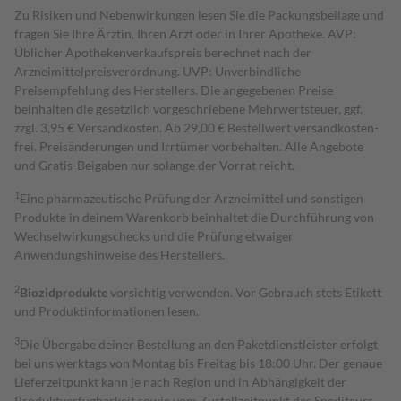
Zu Risiken und Nebenwirkungen lesen Sie die Packungsbeilage und
fragen Sie Ihre Ärztin, Ihren Arzt oder in Ihrer Apotheke. AVP:
Üblicher Apothekenverkaufspreis berechnet nach der
Arzneimittelpreisverordnung. UVP: Unverbindliche
Preisempfehlung des Herstellers. Die angegebenen Preise
beinhalten die gesetzlich vorgeschriebene Mehrwertsteuer, ggf.
zzgl. 3,95 € Versandkosten. Ab 29,00 € Bestell­wert versand­kosten­
frei. Preisänderungen und Irrtümer vorbehalten. Alle Angebote
und Gratis-Beigaben nur solange der Vorrat reicht.
1
Eine pharmazeutische Prüfung der Arzneimittel und sonstigen
Produkte in deinem Warenkorb beinhaltet die Durchführung von
Wechselwirkungschecks und die Prüfung etwaiger
Anwendungshinweise des Herstellers.
2
Biozidprodukte
vorsichtig verwenden. Vor Gebrauch stets Etikett
und Produktinformationen lesen.
3
Die Übergabe deiner Bestellung an den Paketdienstleister erfolgt
bei uns werktags von Montag bis Freitag bis 18:00 Uhr. Der genaue
Lieferzeitpunkt kann je nach Region und in Abhängigkeit der
Produktverfügbarkeit sowie vom Zustellzeitpunkt des Spediteurs