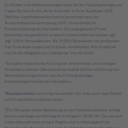
Zu Risiken und Nebenwirkungen lesen Sie die Packungsbeilage und
fragen Sie Ihre Ärztin, Ihren Arzt oder in Ihrer Apotheke. AVP:
Üblicher Apothekenverkaufspreis berechnet nach der
Arzneimittelpreisverordnung. UVP: Unverbindliche
Preisempfehlung des Herstellers. Die angegebenen Preise
beinhalten die gesetzlich vorgeschriebene Mehrwertsteuer, ggf.
zzgl. 3,95 € Versandkosten. Ab 29,00 € Bestell­wert versand­kosten­
frei. Preisänderungen und Irrtümer vorbehalten. Alle Angebote
und Gratis-Beigaben nur solange der Vorrat reicht.
1
Eine pharmazeutische Prüfung der Arzneimittel und sonstigen
Produkte in deinem Warenkorb beinhaltet die Durchführung von
Wechselwirkungschecks und die Prüfung etwaiger
Anwendungshinweise des Herstellers.
2
Biozidprodukte
vorsichtig verwenden. Vor Gebrauch stets Etikett
und Produktinformationen lesen.
3
Die Übergabe deiner Bestellung an den Paketdienstleister erfolgt
bei uns werktags von Montag bis Freitag bis 18:00 Uhr. Der genaue
Lieferzeitpunkt kann je nach Region und in Abhängigkeit der
Produktverfügbarkeit sowie vom Zustellzeitpunkt des Spediteurs