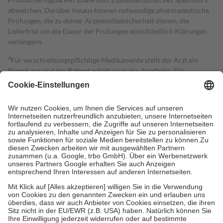
abweichen. Darüber hinaus können notwendige pharmazeutische
Prüfungen, die zu deiner Arzneimittelsicherheit dienen, die
Lieferfrist um die Dauer der Prüfungen einschließlich Klärungen
verlängern.
4
Für verschreibungspflichtige Medikamente stellt der Arzt ein
Rezept aus und der Patient erhält sie in der Apotheke. Die
gesetzliche Krankenversicherung übernimmt in der Regel die
Kosten dafür, der Versicherte trägt einen Teil davon als Zuzahlung
mit.
Grundsätzlich leisten Mitglieder Zuzahlungen in Höhe von zehn
Prozent des Abgabepreises,
mindestens
jedoch
fünf Euro
und
höchstens zehn Euro.
Es sind jedoch nie mehr als die tatsächlichen
Kosten der Leistung zu entrichten.
Diese Regeln gelten grundsätzlich auch für Online-Apotheken.
Bei Heilmitteln und häuslicher Krankenpflege beträgt die
Zuzahlung zehn Prozent der Kosten sowie zehn Euro je
Verordnung.
Um das Engagement der Versicherten für ihre eigene Gesundheit zu
stärken und die besondere Stellung der Familie zu unterstützen,
fallen
keine Zuzahlungen
an bei: