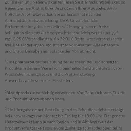
Zu Risiken und Nebenwirkungen lesen Sie die Packungsbeilage und
fragen Sie Ihre Ärztin, Ihren Arzt oder in Ihrer Apotheke. AVP:
Üblicher Apothekenverkaufspreis berechnet nach der
Arzneimittelpreisverordnung. UVP: Unverbindliche
Preisempfehlung des Herstellers. Die angegebenen Preise
beinhalten die gesetzlich vorgeschriebene Mehrwertsteuer, ggf.
zzgl. 3,95 € Versandkosten. Ab 29,00 € Bestell­wert versand­kosten­
frei. Preisänderungen und Irrtümer vorbehalten. Alle Angebote
und Gratis-Beigaben nur solange der Vorrat reicht.
1
Eine pharmazeutische Prüfung der Arzneimittel und sonstigen
Produkte in deinem Warenkorb beinhaltet die Durchführung von
Wechselwirkungschecks und die Prüfung etwaiger
Anwendungshinweise des Herstellers.
2
Biozidprodukte
vorsichtig verwenden. Vor Gebrauch stets Etikett
und Produktinformationen lesen.
3
Die Übergabe deiner Bestellung an den Paketdienstleister erfolgt
bei uns werktags von Montag bis Freitag bis 18:00 Uhr. Der genaue
Lieferzeitpunkt kann je nach Region und in Abhängigkeit der
Produktverfügbarkeit sowie vom Zustellzeitpunkt des Spediteurs