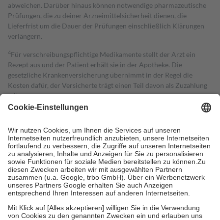
abweichen. Darüber hinaus können notwendige pharmazeutische
Prüfungen, die zu deiner Arzneimittelsicherheit dienen, die
Lieferfrist um die Dauer der Prüfungen einschließlich Klärungen
verlängern.
4
Für verschreibungspflichtige Medikamente stellt der Arzt ein
Rezept aus und der Patient erhält sie in der Apotheke. Die
gesetzliche Krankenversicherung übernimmt in der Regel die
Kosten dafür, der Versicherte trägt einen Teil davon als Zuzahlung
mit.
Grundsätzlich leisten Mitglieder Zuzahlungen in Höhe von zehn
Prozent des Abgabepreises,
mindestens
jedoch
fünf Euro
und
höchstens zehn Euro.
Es sind jedoch nie mehr als die tatsächlichen
Kosten der Leistung zu entrichten.
Diese Regeln gelten grundsätzlich auch für Online-Apotheken.
Bei Heilmitteln und häuslicher Krankenpflege beträgt die
Zuzahlung zehn Prozent der Kosten sowie zehn Euro je
Verordnung.
Um das Engagement der Versicherten für ihre eigene Gesundheit zu
stärken und die besondere Stellung der Familie zu unterstützen,
fallen
keine Zuzahlungen
an bei:
• Kindern und Jugendlichen bis zum vollendeten 18. Lebensjahr