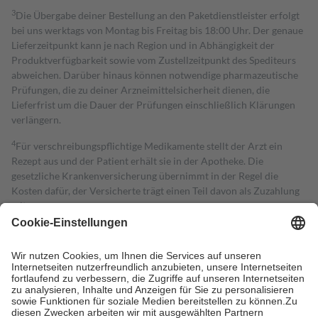
3
Die Übergabe deiner Bestellung an den Paketdienstleister erfolgt
bei uns werktags von Montag bis Freitag bis 18:00 Uhr. Der genaue
Lieferzeitpunkt kann je nach Region und in Abhängigkeit der
Produktverfügbarkeit sowie vom Zustellzeitpunkt des Spediteurs
abweichen. Darüber hinaus können notwendige pharmazeutische
Prüfungen, die zu deiner Arzneimittelsicherheit dienen, die
Lieferfrist um die Dauer der Prüfungen einschließlich Klärungen
verlängern.
4
Für verschreibungspflichtige Medikamente stellt der Arzt ein
Rezept aus und der Patient erhält sie in der Apotheke. Die
gesetzliche Krankenversicherung übernimmt in der Regel die
Kosten dafür, der Versicherte trägt einen Teil davon als Zuzahlung
mit.
Grundsätzlich leisten Mitglieder Zuzahlungen in Höhe von zehn
Prozent des Abgabepreises,
mindestens
jedoch
fünf Euro
und
höchstens zehn Euro.
Es sind jedoch nie mehr als die tatsächlichen
Kosten der Leistung zu entrichten.
Diese Regeln gelten grundsätzlich auch für Online-Apotheken.
Bei Heilmitteln und häuslicher Krankenpflege beträgt die
Zuzahlung zehn Prozent der Kosten sowie zehn Euro je