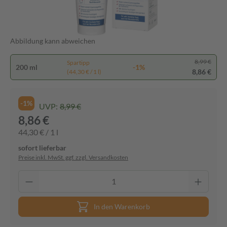
Abbildung kann abweichen
8,99 €
Spartipp
200 ml
-1%
8,86 €
(44,30 € / 1 l)
-1%
UVP:
8,99 €
8,86 €
44,30 € / 1 l
sofort lieferbar
Preise inkl. MwSt. ggf. zzgl. Versandkosten
In den Warenkorb