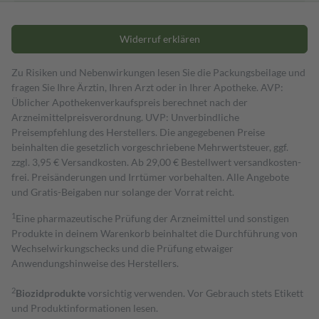
Widerruf erklären
Zu Risiken und Nebenwirkungen lesen Sie die Packungsbeilage und
fragen Sie Ihre Ärztin, Ihren Arzt oder in Ihrer Apotheke. AVP:
Üblicher Apothekenverkaufspreis berechnet nach der
Arzneimittelpreisverordnung. UVP: Unverbindliche
Preisempfehlung des Herstellers. Die angegebenen Preise
beinhalten die gesetzlich vorgeschriebene Mehrwertsteuer, ggf.
zzgl. 3,95 € Versandkosten. Ab 29,00 € Bestell­wert versand­kosten­
frei. Preisänderungen und Irrtümer vorbehalten. Alle Angebote
und Gratis-Beigaben nur solange der Vorrat reicht.
1
Eine pharmazeutische Prüfung der Arzneimittel und sonstigen
Produkte in deinem Warenkorb beinhaltet die Durchführung von
Wechselwirkungschecks und die Prüfung etwaiger
Anwendungshinweise des Herstellers.
2
Biozidprodukte
vorsichtig verwenden. Vor Gebrauch stets Etikett
und Produktinformationen lesen.