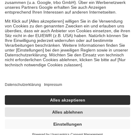
Verordnung.
Um das Engagement der Versicherten für ihre eigene Gesundheit zu
stärken und die besondere Stellung der Familie zu unterstützen,
fallen
keine Zuzahlungen
an bei:
• Kindern und Jugendlichen bis zum vollendeten 18. Lebensjahr
mit Ausnahme der Fahrkosten
• Untersuchungen zur Vorsorge und Früherkennung, die von der
GKV getragen werden
• empfohlenen Schutzimpfungen
• Harn- und Blutteststreifen
Wir nutzen Trusted Shops als unabhängigen Dienstleister für die
Einholung von Bewertungen. Trusted Shops hat Maßnahmen
getroffen, um sicherzustellen, dass es sich um echte Bewertungen
handelt. Mehr Informationen findest du hier:
https://help.etrusted.com/hc/de/articles/4419944605341
Einige Bilder und Inhalte wurden unter Zuhilfenahme künstlicher
Intelligenz erstellt.
UVP:
8,99 €
8,86 €