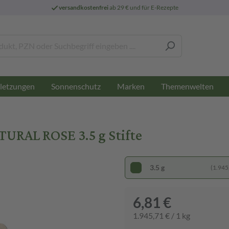
versandkostenfrei
ab 29 € und für E-Rezepte
letzungen
Sonnenschutz
Marken
Themenwelten
RAL ROSE 3.5 g Stifte
3.5 g
(1.945,
6,81 €
1.945,71 € / 1 kg