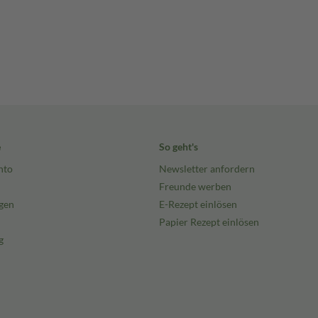
e
So geht's
nto
Newsletter anfordern
Freunde werben
gen
E-Rezept einlösen
Papier Rezept einlösen
g