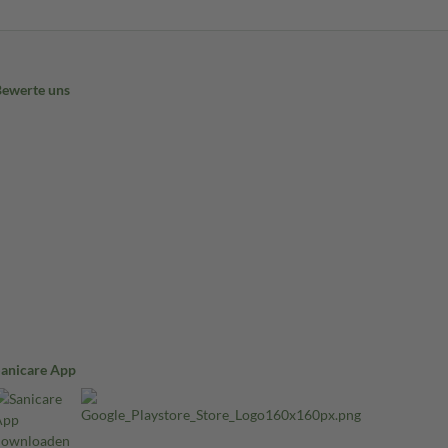
Bewerte uns
Sanicare App