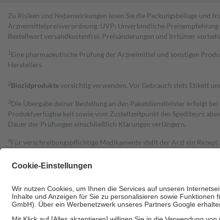
Zu Risiken und Nebenwirkungen lesen Sie die Packungsbeilage und fra
Arzneimittelpreisverordnung. UVP: Unverbindliche Preisempfehlung de
Bestell­wert versand­kosten­frei. Preisänderungen und Irrtümer vorbeh
1
Eine pharmazeutische Prüfung der Arzneimittel und sonstigen Pro
Herstellers.
2
Biozidprodukte
vorsichtig verwenden. Vor Gebrauch stets Etikett u
3
Die Übergabe deiner Bestellung an den Paketdienstleister erfolgt bei
Produktverfügbarkeit sowie vom Zustellzeitpunkt des Spediteurs abwe
Dauer der Prüfungen einschließlich Klärungen verlängern.
4
Für verschreibungspflichtige Medikamente stellt der Arzt ein Rezept 
trägt einen Teil davon als Zuzahlung mit.
Grundsätzlich leisten Mitglieder Zuzahlungen in Höhe von zehn Proz
zu entrichten.
Diese Regeln gelten grundsätzlich auch für Online-Apotheken.
Bei Heilmitteln und häuslicher Krankenpflege beträgt die Zuzahlung 
Um das Engagement der Versicherten für ihre eigene Gesundheit zu stä
• Kindern und Jugendlichen bis zum vollendeten 18. Lebensjahr mit