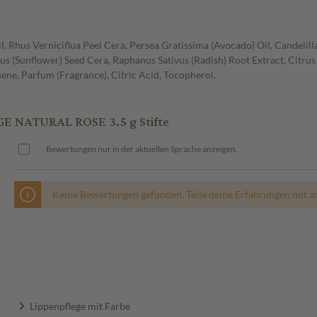
l, Rhus Verniciflua Peel Cera, Persea Gratissima (Avocado) Oil, Candelil
s (Sunflower) Seed Cera, Raphanus Sativus (Radish) Root Extract, Citrus
nene, Parfum (Fragrance), Citric Acid, Tocopherol.
 NATURAL ROSE 3.5 g Stifte
Bewertungen nur in der aktuellen Sprache anzeigen.
Keine Bewertungen gefunden. Teile deine Erfahrungen mit a
Lippenpflege mit Farbe