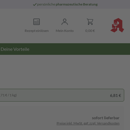
persönliche
pharmazeutische Beratung
Rezept einlösen
Mein Konto
0,00 €
Deine Vorteile
6,81 €
71 € / 1 kg)
sofort lieferbar
Preise inkl. MwSt. ggf. zzgl. Versandkosten