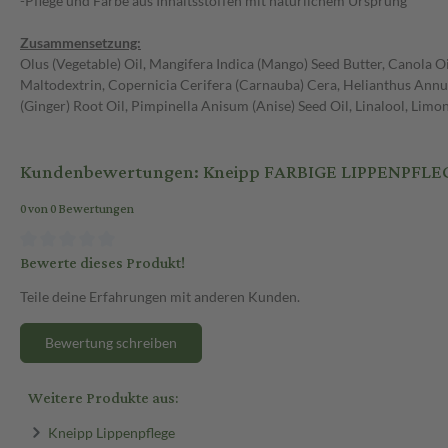
-Pflege und Farbe aus Inhaltsstoffen mit natürlichem Ursprung
Zusammensetzung:
Olus (Vegetable) Oil, Mangifera Indica (Mango) Seed Butter, Canola Oi
Maltodextrin, Copernicia Cerifera (Carnauba) Cera, Helianthus Annuu
(Ginger) Root Oil, Pimpinella Anisum (Anise) Seed Oil, Linalool, Limo
Kundenbewertungen: Kneipp FARBIGE LIPPENPFLEGE
0 von 0 Bewertungen
Bewerte dieses Produkt!
Teile deine Erfahrungen mit anderen Kunden.
Bewertung schreiben
Weitere Produkte aus:
Kneipp Lippenpflege