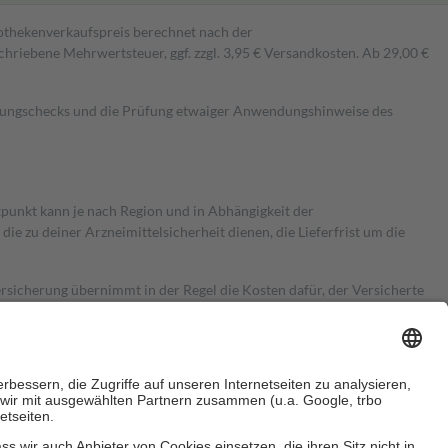
pothekenverkaufspreis berechnet nach der
hriebene Mehrwertsteuer, ggf. zzgl. 3,95 € Versandkosten. Ab 29,00 €
kungschecks und die Prüfung etwaiger Anwendungshinweise des
itpunkt kann je nach Region und in Abhängigkeit der
 zu deiner Arzneimittelsicherheit dienen, die Lieferfrist um die
ersicherung übernimmt in der Regel die Kosten dafür, der Versicherte
Euro.
Es sind jedoch nie mehr als die tatsächlichen Kosten der Leistung
e Zuzahlungen
an bei: