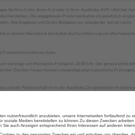
gen Sie Ihre Ärztin, Ihren Arzt oder in Ihrer Apotheke. AVP: Üblicher A
s Herstellers. Die angegebenen Preise beinhalten die gesetzlich vorgesc
alten. Alle Angebote und Gratis-Beigaben nur solange der Vorrat reicht.
dukte in deinem Warenkorb beinhaltet die Durchführung von Wechselwir
nd Produktinformationen lesen.
 uns werktags von Montag bis Freitag bis 18:00 Uhr. Der genaue Lieferze
ichen. Darüber hinaus können notwendige pharmazeutische Prüfungen, die
aus und der Patient erhält sie in der Apotheke. Die gesetzliche Krankenv
ent des Abgabepreises,
mindestens
jedoch
fünf Euro
und
höchstens zehn 
zehn Prozent der Kosten sowie zehn Euro je Verordnung.
rken und die besondere Stellung der Familie zu unterstützen, fallen
kein
 Ausnahme der Fahrkosten