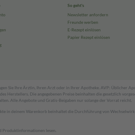
e
So geht's
nto
Newsletter anfordern
Freunde werben
gen
E-Rezept einlösen
Papier Rezept einlösen
g
gen Sie Ihre Ärztin, Ihren Arzt oder in Ihrer Apotheke. AVP: Üblicher A
s Herstellers. Die angegebenen Preise beinhalten die gesetzlich vorgesc
alten. Alle Angebote und Gratis-Beigaben nur solange der Vorrat reicht.
dukte in deinem Warenkorb beinhaltet die Durchführung von Wechselwir
nd Produktinformationen lesen.