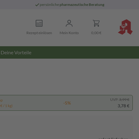
persönliche
pharmazeutische Beratung
Rezept einlösen
Mein Konto
0,00 €
Deine Vorteile
UVP:
3,99 €
pp
-5%
3,78 €
€ / 1 kg)