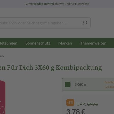
versandkostenfrei
ab 29 € und für E-Rezepte
letzungen
Sonnenschutz
Marken
Themenwelten
uen
n Für Dich 3X60 g Kombipackung
Sparti
3X60 g
(21,00 
-5%
UVP:
3,99 €
3,78 €