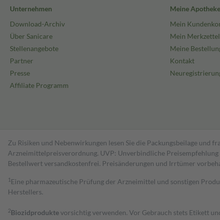
Unternehmen
Meine Apothek
Download-Archiv
Mein Kundenko
Über Sanicare
Mein Merkzettel
Stellenangebote
Meine Bestellun
Partner
Kontakt
Presse
Neuregistrierun
Affiliate Programm
Zu Risiken und Nebenwirkungen lesen Sie die Packungsbeilage und fra
Arzneimittelpreisverordnung. UVP: Unverbindliche Preisempfehlung de
Bestell­wert versand­kosten­frei. Preisänderungen und Irrtümer vorbeh
1
Eine pharmazeutische Prüfung der Arzneimittel und sonstigen Pro
Herstellers.
2
Biozidprodukte
vorsichtig verwenden. Vor Gebrauch stets Etikett u