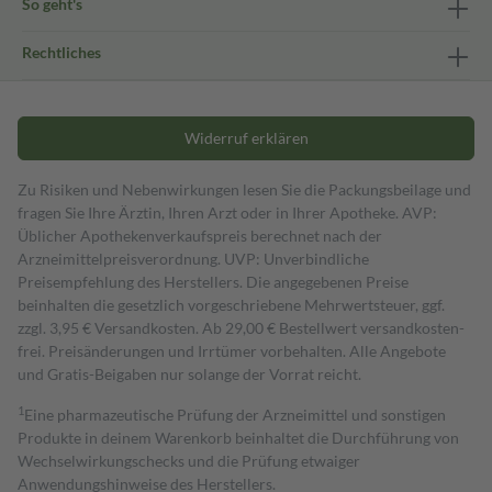
So geht's
Rechtliches
Widerruf erklären
Zu Risiken und Nebenwirkungen lesen Sie die Packungsbeilage und
fragen Sie Ihre Ärztin, Ihren Arzt oder in Ihrer Apotheke. AVP:
Üblicher Apothekenverkaufspreis berechnet nach der
Arzneimittelpreisverordnung. UVP: Unverbindliche
Preisempfehlung des Herstellers. Die angegebenen Preise
beinhalten die gesetzlich vorgeschriebene Mehrwertsteuer, ggf.
zzgl. 3,95 € Versandkosten. Ab 29,00 € Bestell­wert versand­kosten­
frei. Preisänderungen und Irrtümer vorbehalten. Alle Angebote
und Gratis-Beigaben nur solange der Vorrat reicht.
1
Eine pharmazeutische Prüfung der Arzneimittel und sonstigen
Produkte in deinem Warenkorb beinhaltet die Durchführung von
Wechselwirkungschecks und die Prüfung etwaiger
Anwendungshinweise des Herstellers.