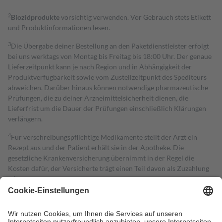
2
Biozidprodukte
vorsichtig verwenden. Vor Gebrauch stets Etikett
und Produktinformationen lesen.
3
Die Übergabe deiner Bestellung an den Paketdienstleister erfolgt
bei uns werktags von Montag bis Freitag bis 18:00 Uhr. Der genaue
Lieferzeitpunkt kann je nach Region und in Abhängigkeit der
Produktverfügbarkeit sowie vom Zustellzeitpunkt des Spediteurs
abweichen. Darüber hinaus können notwendige pharmazeutische
Prüfungen, die zu deiner Arzneimittelsicherheit dienen, die
Lieferfrist um die Dauer der Prüfungen einschließlich Klärungen
verlängern.
4
Für verschreibungspflichtige Medikamente stellt der Arzt ein
Rezept aus und der Patient erhält sie in der Apotheke. Die
gesetzliche Krankenversicherung übernimmt in der Regel die
Kosten dafür, der Versicherte trägt einen Teil davon als Zuzahlung
mit.
Grundsätzlich leisten Mitglieder Zuzahlungen in Höhe von zehn
Prozent des Abgabepreises,
mindestens
jedoch
fünf Euro
und
höchstens zehn Euro.
Es sind jedoch nie mehr als die tatsächlichen
Kosten der Leistung zu entrichten.