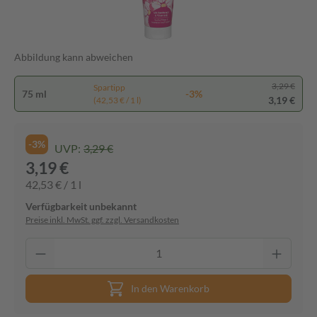
Abbildung kann abweichen
3,29 €
Spartipp
75 ml
-3%
3,19 €
(42,53 € / 1 l)
-3%
UVP:
3,29 €
3,19 €
42,53 € / 1 l
Verfügbarkeit unbekannt
Preise inkl. MwSt. ggf. zzgl. Versandkosten
In den Warenkorb