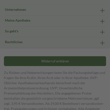
Unternehmen
Meine Apotheke
So geht's
Rechtliches
Widerruf erklären
Zu Risiken und Nebenwirkungen lesen Sie die Packungsbeilage und
fragen Sie Ihre Ärztin, Ihren Arzt oder in Ihrer Apotheke. AVP:
Üblicher Apothekenverkaufspreis berechnet nach der
Arzneimittelpreisverordnung. UVP: Unverbindliche
Preisempfehlung des Herstellers. Die angegebenen Preise
beinhalten die gesetzlich vorgeschriebene Mehrwertsteuer, ggf.
zzgl. 3,95 € Versandkosten. Ab 29,00 € Bestell­wert versand­kosten­
frei. Preisänderungen und Irrtümer vorbehalten. Alle Angebote