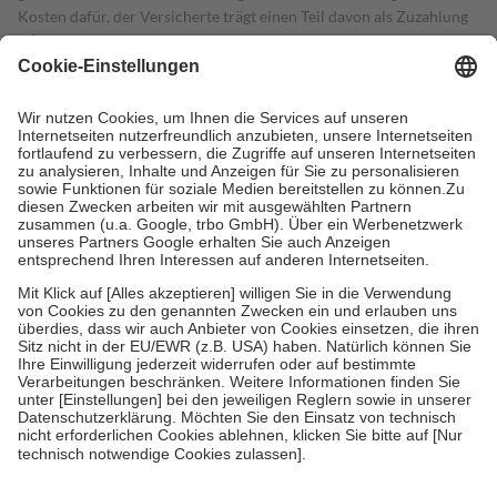
Kosten dafür, der Versicherte trägt einen Teil davon als Zuzahlung
mit.
Grundsätzlich leisten Mitglieder Zuzahlungen in Höhe von zehn
Prozent des Abgabepreises,
mindestens
jedoch
fünf Euro
und
höchstens zehn Euro.
Es sind jedoch nie mehr als die tatsächlichen
Kosten der Leistung zu entrichten.
Diese Regeln gelten grundsätzlich auch für Online-Apotheken.
Bei Heilmitteln und häuslicher Krankenpflege beträgt die
Zuzahlung zehn Prozent der Kosten sowie zehn Euro je
Verordnung.
Um das Engagement der Versicherten für ihre eigene Gesundheit zu
stärken und die besondere Stellung der Familie zu unterstützen,
fallen
keine Zuzahlungen
an bei:
• Kindern und Jugendlichen bis zum vollendeten 18. Lebensjahr
mit Ausnahme der Fahrkosten
• Untersuchungen zur Vorsorge und Früherkennung, die von der
GKV getragen werden
• empfohlenen Schutzimpfungen
• Harn- und Blutteststreifen
Wir nutzen Trusted Shops als unabhängigen Dienstleister für die