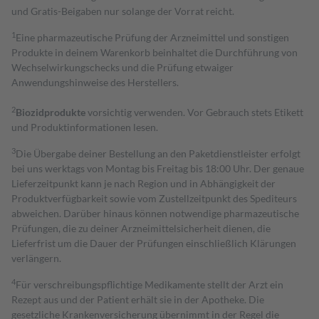
und Gratis-Beigaben nur solange der Vorrat reicht.
1
Eine pharmazeutische Prüfung der Arzneimittel und sonstigen
Produkte in deinem Warenkorb beinhaltet die Durchführung von
Wechselwirkungschecks und die Prüfung etwaiger
Anwendungshinweise des Herstellers.
2
Biozidprodukte
vorsichtig verwenden. Vor Gebrauch stets Etikett
und Produktinformationen lesen.
3
Die Übergabe deiner Bestellung an den Paketdienstleister erfolgt
bei uns werktags von Montag bis Freitag bis 18:00 Uhr. Der genaue
Lieferzeitpunkt kann je nach Region und in Abhängigkeit der
Produktverfügbarkeit sowie vom Zustellzeitpunkt des Spediteurs
abweichen. Darüber hinaus können notwendige pharmazeutische
Prüfungen, die zu deiner Arzneimittelsicherheit dienen, die
Lieferfrist um die Dauer der Prüfungen einschließlich Klärungen
verlängern.
4
Für verschreibungspflichtige Medikamente stellt der Arzt ein
Rezept aus und der Patient erhält sie in der Apotheke. Die
gesetzliche Krankenversicherung übernimmt in der Regel die