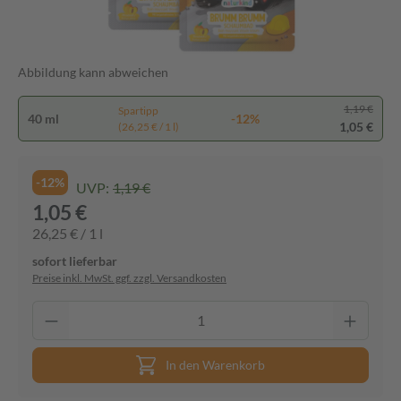
Abbildung kann abweichen
1,19 €
Spartipp
40 ml
-12%
1,05 €
(26,25 € / 1 l)
-12%
UVP:
1,19 €
1,05 €
26,25 € / 1 l
sofort lieferbar
Preise inkl. MwSt. ggf. zzgl. Versandkosten
In den Warenkorb