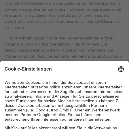
Produktverfügbarkeit sowie vom Zustellzeitpunkt des Spediteurs
abweichen. Darüber hinaus können notwendige pharmazeutische
Prüfungen, die zu deiner Arzneimittelsicherheit dienen, die
Lieferfrist um die Dauer der Prüfungen einschließlich Klärungen
verlängern.
4
Für verschreibungspflichtige Medikamente stellt der Arzt ein
Rezept aus und der Patient erhält sie in der Apotheke. Die
gesetzliche Krankenversicherung übernimmt in der Regel die
Kosten dafür, der Versicherte trägt einen Teil davon als Zuzahlung
mit.
Grundsätzlich leisten Mitglieder Zuzahlungen in Höhe von zehn
Prozent des Abgabepreises,
mindestens
jedoch
fünf Euro
und
höchstens zehn Euro.
Es sind jedoch nie mehr als die tatsächlichen
Kosten der Leistung zu entrichten.
Diese Regeln gelten grundsätzlich auch für Online-Apotheken.
Bei Heilmitteln und häuslicher Krankenpflege beträgt die
Zuzahlung zehn Prozent der Kosten sowie zehn Euro je
Verordnung.
Um das Engagement der Versicherten für ihre eigene Gesundheit zu
stärken und die besondere Stellung der Familie zu unterstützen,
fallen
keine Zuzahlungen
an bei: