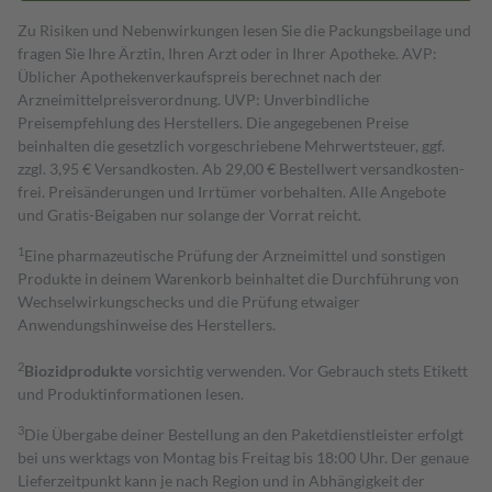
Zu Risiken und Nebenwirkungen lesen Sie die Packungsbeilage und
fragen Sie Ihre Ärztin, Ihren Arzt oder in Ihrer Apotheke. AVP:
Üblicher Apothekenverkaufspreis berechnet nach der
Arzneimittelpreisverordnung. UVP: Unverbindliche
Preisempfehlung des Herstellers. Die angegebenen Preise
beinhalten die gesetzlich vorgeschriebene Mehrwertsteuer, ggf.
zzgl. 3,95 € Versandkosten. Ab 29,00 € Bestell­wert versand­kosten­
frei. Preisänderungen und Irrtümer vorbehalten. Alle Angebote
und Gratis-Beigaben nur solange der Vorrat reicht.
1
Eine pharmazeutische Prüfung der Arzneimittel und sonstigen
Produkte in deinem Warenkorb beinhaltet die Durchführung von
Wechselwirkungschecks und die Prüfung etwaiger
Anwendungshinweise des Herstellers.
2
Biozidprodukte
vorsichtig verwenden. Vor Gebrauch stets Etikett
und Produktinformationen lesen.
3
Die Übergabe deiner Bestellung an den Paketdienstleister erfolgt
bei uns werktags von Montag bis Freitag bis 18:00 Uhr. Der genaue
Lieferzeitpunkt kann je nach Region und in Abhängigkeit der