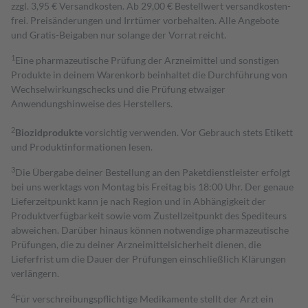
zzgl. 3,95 € Versandkosten. Ab 29,00 € Bestell­wert versand­kosten­
frei. Preisänderungen und Irrtümer vorbehalten. Alle Angebote
und Gratis-Beigaben nur solange der Vorrat reicht.
1
Eine pharmazeutische Prüfung der Arzneimittel und sonstigen
Produkte in deinem Warenkorb beinhaltet die Durchführung von
Wechselwirkungschecks und die Prüfung etwaiger
Anwendungshinweise des Herstellers.
2
Biozidprodukte
vorsichtig verwenden. Vor Gebrauch stets Etikett
und Produktinformationen lesen.
3
Die Übergabe deiner Bestellung an den Paketdienstleister erfolgt
bei uns werktags von Montag bis Freitag bis 18:00 Uhr. Der genaue
Lieferzeitpunkt kann je nach Region und in Abhängigkeit der
Produktverfügbarkeit sowie vom Zustellzeitpunkt des Spediteurs
abweichen. Darüber hinaus können notwendige pharmazeutische
Prüfungen, die zu deiner Arzneimittelsicherheit dienen, die
Lieferfrist um die Dauer der Prüfungen einschließlich Klärungen
verlängern.
4
Für verschreibungspflichtige Medikamente stellt der Arzt ein