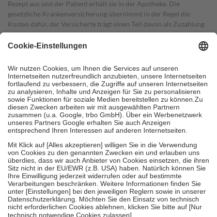
Rezept aus und der Patient erhält sie in der Apotheke. Die
gesetzliche Krankenversicherung übernimmt in der Regel die
Kosten dafür, der Versicherte trägt einen Teil davon als Zuzahlung
mit.
Grundsätzlich leisten Mitglieder Zuzahlungen in Höhe von zehn
Prozent des Abgabepreises,
mindestens
jedoch
fünf Euro
und
höchstens zehn Euro.
Es sind jedoch nie mehr als die tatsächlichen
Kosten der Leistung zu entrichten.
Diese Regeln gelten grundsätzlich auch für Online-Apotheken.
Bei Heilmitteln und häuslicher Krankenpflege beträgt die
Zuzahlung zehn Prozent der Kosten sowie zehn Euro je
Verordnung.
Um das Engagement der Versicherten für ihre eigene Gesundheit zu
stärken und die besondere Stellung der Familie zu unterstützen,
fallen
keine Zuzahlungen
an bei:
• Kindern und Jugendlichen bis zum vollendeten 18. Lebensjahr
mit Ausnahme der Fahrkosten
• Untersuchungen zur Vorsorge und Früherkennung, die von der
GKV getragen werden
• empfohlenen Schutzimpfungen
• Harn- und Blutteststreifen