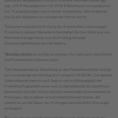
beinhalten die gesetzlich vorgeschriebene Mehrwertsteuer, ggf.
zzgl. 3,95 € Versandkosten. Ab 29,00 € Bestell­wert versand­kosten­
frei. Preisänderungen und Irrtümer vorbehalten. Alle Angebote
und Gratis-Beigaben nur solange der Vorrat reicht.
1
Eine pharmazeutische Prüfung der Arzneimittel und sonstigen
Produkte in deinem Warenkorb beinhaltet die Durchführung von
Wechselwirkungschecks und die Prüfung etwaiger
Anwendungshinweise des Herstellers.
2
Biozidprodukte
vorsichtig verwenden. Vor Gebrauch stets Etikett
und Produktinformationen lesen.
3
Die Übergabe deiner Bestellung an den Paketdienstleister erfolgt
bei uns werktags von Montag bis Freitag bis 18:00 Uhr. Der genaue
Lieferzeitpunkt kann je nach Region und in Abhängigkeit der
Produktverfügbarkeit sowie vom Zustellzeitpunkt des Spediteurs
abweichen. Darüber hinaus können notwendige pharmazeutische
Prüfungen, die zu deiner Arzneimittelsicherheit dienen, die
Lieferfrist um die Dauer der Prüfungen einschließlich Klärungen
verlängern.
4
Für verschreibungspflichtige Medikamente stellt der Arzt ein