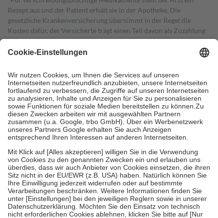
Rezept aus und der Patient erhält sie in der Apotheke. Die
gesetzliche Krankenversicherung übernimmt in der Regel die
Kosten dafür, der Versicherte trägt einen Teil davon als Zuzahlung
mit.
Grundsätzlich leisten Mitglieder Zuzahlungen in Höhe von zehn
Prozent des Abgabepreises,
mindestens
jedoch
fünf Euro
und
höchstens zehn Euro.
Es sind jedoch nie mehr als die tatsächlichen
Kosten der Leistung zu entrichten.
Diese Regeln gelten grundsätzlich auch für Online-Apotheken.
Bei Heilmitteln und häuslicher Krankenpflege beträgt die
Zuzahlung zehn Prozent der Kosten sowie zehn Euro je
Verordnung.
Um das Engagement der Versicherten für ihre eigene Gesundheit zu
stärken und die besondere Stellung der Familie zu unterstützen,
fallen
keine Zuzahlungen
an bei:
• Kindern und Jugendlichen bis zum vollendeten 18. Lebensjahr
mit Ausnahme der Fahrkosten
• Untersuchungen zur Vorsorge und Früherkennung, die von der
GKV getragen werden
• empfohlenen Schutzimpfungen
• Harn- und Blutteststreifen