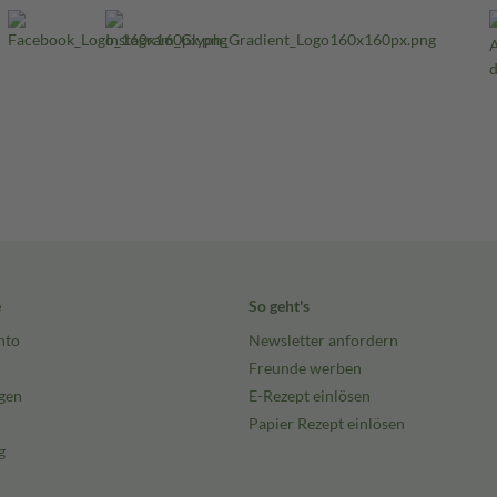
e
So geht's
nto
Newsletter anfordern
Freunde werben
gen
E-Rezept einlösen
Papier Rezept einlösen
g