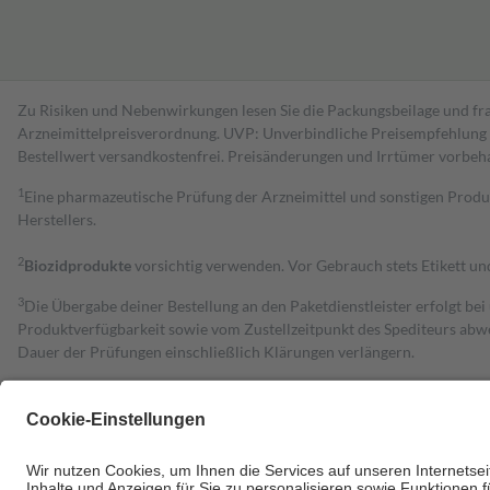
Zu Risiken und Nebenwirkungen lesen Sie die Packungsbeilage und fra
Arzneimittelpreisverordnung. UVP: Unverbindliche Preisempfehlung de
Bestell­wert versand­kosten­frei. Preisänderungen und Irrtümer vorbeh
1
Eine pharmazeutische Prüfung der Arzneimittel und sonstigen Pro
Herstellers.
2
Biozidprodukte
vorsichtig verwenden. Vor Gebrauch stets Etikett u
3
Die Übergabe deiner Bestellung an den Paketdienstleister erfolgt bei
Produktverfügbarkeit sowie vom Zustellzeitpunkt des Spediteurs abwe
Dauer der Prüfungen einschließlich Klärungen verlängern.
4
Für verschreibungspflichtige Medikamente stellt der Arzt ein Rezept 
trägt einen Teil davon als Zuzahlung mit.
Grundsätzlich leisten Mitglieder Zuzahlungen in Höhe von zehn Proz
zu entrichten.
Diese Regeln gelten grundsätzlich auch für Online-Apotheken.