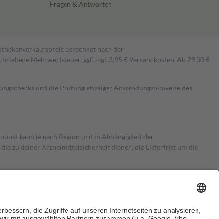
Fragen & Antworten
pothekenverkaufspreis berechnet nach der
hriebene Mehrwertsteuer, ggf. zzgl. 3,95 € Versandkosten. Ab 29,00 €
kungschecks und die Prüfung etwaiger Anwendungshinweise des
itpunkt kann je nach Region und in Abhängigkeit der
 zu deiner Arzneimittelsicherheit dienen, die Lieferfrist um die
ersicherung übernimmt in der Regel die Kosten dafür, der Versicherte
Euro.
Es sind jedoch nie mehr als die tatsächlichen Kosten der Leistung