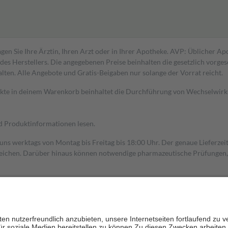
gen Sie Ihre Ärztin, Ihren Arzt oder in Ihrer Apotheke. AVP: Üblicher A
s Herstellers. Die angegebenen Preise beinhalten die gesetzlich vorgesc
alten. Alle Angebote und Gratis-Beigaben nur solange der Vorrat reicht.
dukte in deinem Warenkorb beinhaltet die Durchführung von Wechselwir
nd Produktinformationen lesen.
 uns werktags von Montag bis Freitag bis 18:00 Uhr. Der genaue Lieferze
ichen. Darüber hinaus können notwendige pharmazeutische Prüfungen, die
aus und der Patient erhält sie in der Apotheke. Die gesetzliche Krankenv
ent des Abgabepreises,
mindestens
jedoch
fünf Euro
und
höchstens zehn 