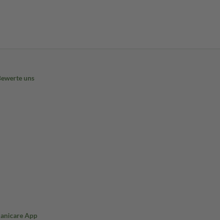
Bewerte uns
Sanicare App