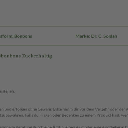
sform: Bonbons
Marke: Dr. C. Soldan
sbonbons Zuckerhaltig
ustellen.
 und erfolgen ohne Gewähr. Bitte nimm dir vor dem Verzehr oder der An
fzubewahren. Falls du Fragen oder Bedenken zu einem Produkt hast, wende
essionelle Beratung durch eine Ärztin, einen Arzt oder eine Apothekerin