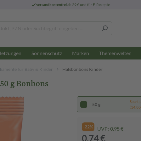
versandkostenfrei
ab 29 € und für E-Rezepte
letzungen
Sonnenschutz
Marken
Themenwelten
kamente für Baby & Kinder
Halsbonbons Kinder
 50 g Bonbons
Sparti
50 g
(14,80 
-22%
UVP:
0,95 €
0,74 €