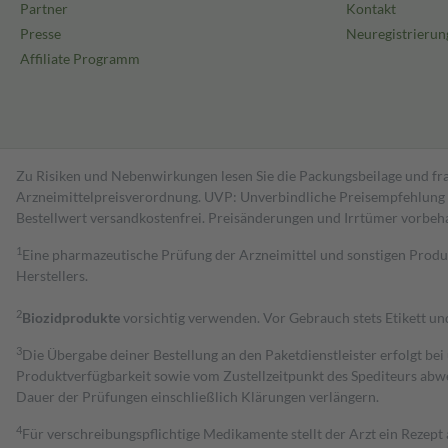
Partner
Kontakt
Presse
Neuregistrierun
Affiliate Programm
Zu Risiken und Nebenwirkungen lesen Sie die Packungsbeilage und fra
Arzneimittelpreisverordnung. UVP: Unverbindliche Preisempfehlung de
Bestell­wert versand­kosten­frei. Preisänderungen und Irrtümer vorbeh
1
Eine pharmazeutische Prüfung der Arzneimittel und sonstigen Pro
Herstellers.
2
Biozidprodukte
vorsichtig verwenden. Vor Gebrauch stets Etikett u
3
Die Übergabe deiner Bestellung an den Paketdienstleister erfolgt bei
Produktverfügbarkeit sowie vom Zustellzeitpunkt des Spediteurs abwe
Dauer der Prüfungen einschließlich Klärungen verlängern.
4
Für verschreibungspflichtige Medikamente stellt der Arzt ein Rezept 