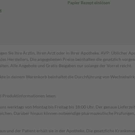
Papier Rezept einlösen
g
gen Sie Ihre Ärztin, Ihren Arzt oder in Ihrer Apotheke. AVP: Üblicher A
s Herstellers. Die angegebenen Preise beinhalten die gesetzlich vorgesc
alten. Alle Angebote und Gratis-Beigaben nur solange der Vorrat reicht.
dukte in deinem Warenkorb beinhaltet die Durchführung von Wechselwir
nd Produktinformationen lesen.
 uns werktags von Montag bis Freitag bis 18:00 Uhr. Der genaue Lieferze
ichen. Darüber hinaus können notwendige pharmazeutische Prüfungen, die
aus und der Patient erhält sie in der Apotheke. Die gesetzliche Krankenv