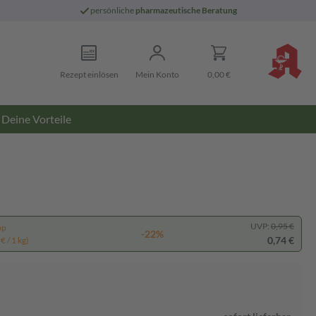
persönliche
pharmazeutische Beratung
Rezept einlösen
Mein Konto
0,00 €
Deine Vorteile
UVP:
0,95 €
pp
-22%
0,74 €
€ / 1 kg)