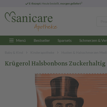
3
E-Rezept:
Heute bestellt,
morgen geliefert
Menü
Bestseller
Sparsets
Schmerzen & Ver
Baby & Kind
Kinderapotheke
Husten & Halsschmerzen Medi
Krügerol Halsbonbons Zuckerhaltig