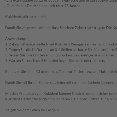
-Die extra-dünne Spitze erlaubt eine einfache und präzise Anwendun
-Qualität aus Deutschland -seit über 75 Jahren.
Kukidents stärkster Halt!
Damit Sie vergessen können, dass Sie einen Zahnersatz tragen: Die K
Anwendung:
1. Zahnprothese gründlich mit Kukident Reiniger reinigen und trockn
2. Tragen Sie die Haftcreme an 3-4 Stellen als kurze Streifen auf Ihre D
3. Setzen Sie Ihre Dritten ein und drücken Sie sie einige Sekunden an.
4. Warten Sie noch ca. 5 Minuten bevor Sie essen oder trinken.
Benutzen Sie ein in Öl getränktes Tuch zur Entfernung von Haftmittel
Damit Sie mit Ihrem Zahnersatz jederzeit strahlend lächeln können, b
Mit den Produkten von Kukident können Sie sich rundum sicher und wo
Kukident Haftmittel sorgen für sicheren Halt Ihrer Dritten, für ein
Zeigen Sie dem Leben Ihr Lächeln.