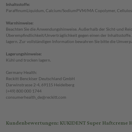
Inhaltsstoffe:
ParaffinumLiquidum, Calcium/SodiumPVM/MA Copolymer, Cellulose G
Warnhinweise:
Beachten Sie die Anwendungshinweise. Außerhalb der Sicht-und Reic
Überempfindlichkeit/Unverträglichkeit gegen einen der Inhaltsstoff
lagern. Zur vollständigen Information bewahren Sie bitte die Umverp
Lagerungshinweise:
Kühl und trocken lagern.
Germany Health:
Reckitt Benckiser Deutschland GmbH
Darwinstrasse 2-4, 69115 Heidelberg
(+49) 800 000 1744
consumerhealth_de@reckitt.com
Kundenbewertungen: KUKIDENT Super Haftcreme Ha