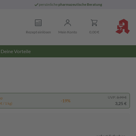
persönliche
pharmazeutische Beratung
Rezept einlösen
Mein Konto
0,00 €
Deine Vorteile
UVP:
3,99 €
pp
-19%
3,25 €
€ / 1 kg)