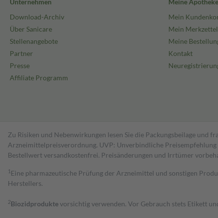
Unternehmen
Meine Apothek
Download-Archiv
Mein Kundenko
Über Sanicare
Mein Merkzettel
Stellenangebote
Meine Bestellun
Partner
Kontakt
Presse
Neuregistrierun
Affiliate Programm
Zu Risiken und Nebenwirkungen lesen Sie die Packungsbeilage und fra
Arzneimittelpreisverordnung. UVP: Unverbindliche Preisempfehlung de
Bestell­wert versand­kosten­frei. Preisänderungen und Irrtümer vorbeh
1
Eine pharmazeutische Prüfung der Arzneimittel und sonstigen Pro
Herstellers.
2
Biozidprodukte
vorsichtig verwenden. Vor Gebrauch stets Etikett u