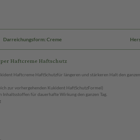
Darreichungsform: Creme
Hers
per Haftcreme Haftschutz
ukident Haftcreme HaftSchutzfür längeren und stärkeren Halt den ganzen 
leich zur vorhergehenden Kukident HaftSchutzFormel)
Inhaltsstoffen für dauerhafte Wirkung den ganzen Tag.
g