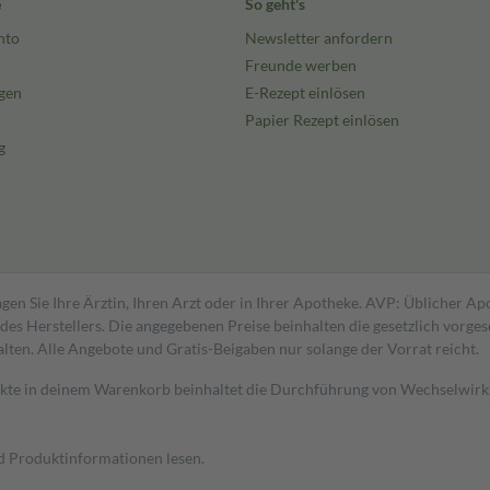
e
So geht's
nto
Newsletter anfordern
Freunde werben
gen
E-Rezept einlösen
Papier Rezept einlösen
g
gen Sie Ihre Ärztin, Ihren Arzt oder in Ihrer Apotheke. AVP: Üblicher A
s Herstellers. Die angegebenen Preise beinhalten die gesetzlich vorgesc
alten. Alle Angebote und Gratis-Beigaben nur solange der Vorrat reicht.
dukte in deinem Warenkorb beinhaltet die Durchführung von Wechselwir
nd Produktinformationen lesen.