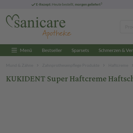
3
E-Rezept:
Heute bestellt,
morgen geliefert
Menü
Bestseller
Sparsets
Schmerzen & Ver
Mund & Zähne
Zahnprothesenpflege Produkte
Haftcreme
KUKIDENT Super Haftcreme Haftsch