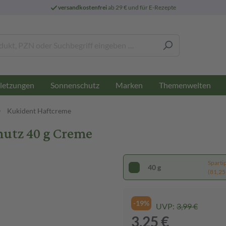
versandkostenfrei
ab 29 € und für E-Rezepte
letzungen
Sonnenschutz
Marken
Themenwelten
Kukident Haftcreme
utz 40 g Creme
Sparti
40 g
(81,25 
-19%
UVP:
3,99 €
3,25 €