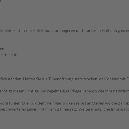
g
ukident Haftcreme HaftSchutz für längeren und stärkeren Halt den ganzen
en.
rittenauf.
rückständen. Halten Sie die Tubenöffnung stets trocken, da Kontakt mit 
enötigt dieser richtige und regelmäßige Pflege –ebenso wie Ihre natürlic
hl fühlen. Die Kukident Reiniger wirken selbst an Stellen wo die Zahnb
 unbeschwerteres Leben mit Ihrem Zahnersatz. Weitere nützliche Informat