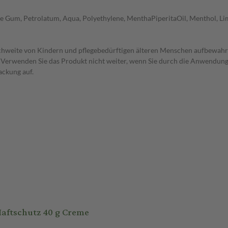
um, Petrolatum, Aqua, Polyethylene, MenthaPiperitaOil, Menthol, Li
hweite von Kindern und pflegebedürftigen älteren Menschen aufbewahre
e. Verwenden Sie das Produkt nicht weiter, wenn Sie durch die Anwendun
ackung auf.
ftschutz 40 g Creme