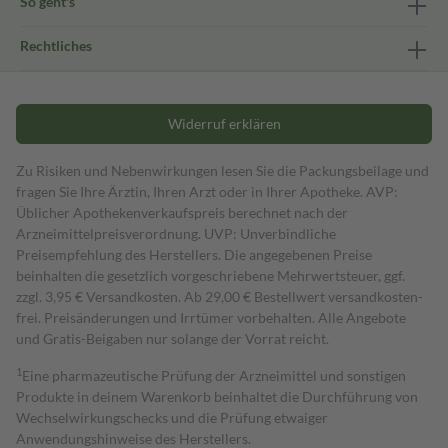
So geht's
Rechtliches
Widerruf erklären
Zu Risiken und Nebenwirkungen lesen Sie die Packungsbeilage und
fragen Sie Ihre Ärztin, Ihren Arzt oder in Ihrer Apotheke. AVP:
Üblicher Apothekenverkaufspreis berechnet nach der
Arzneimittelpreisverordnung. UVP: Unverbindliche
Preisempfehlung des Herstellers. Die angegebenen Preise
beinhalten die gesetzlich vorgeschriebene Mehrwertsteuer, ggf.
zzgl. 3,95 € Versandkosten. Ab 29,00 € Bestell­wert versand­kosten­
frei. Preisänderungen und Irrtümer vorbehalten. Alle Angebote
und Gratis-Beigaben nur solange der Vorrat reicht.
1
Eine pharmazeutische Prüfung der Arzneimittel und sonstigen
Produkte in deinem Warenkorb beinhaltet die Durchführung von
Wechselwirkungschecks und die Prüfung etwaiger
Anwendungshinweise des Herstellers.