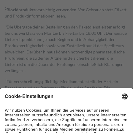
2
Biozidprodukte
vorsichtig verwenden. Vor Gebrauch stets Etikett
und Produktinformationen lesen.
3
Die Übergabe deiner Bestellung an den Paketdienstleister erfolgt
bei uns werktags von Montag bis Freitag bis 18:00 Uhr. Der genaue
Lieferzeitpunkt kann je nach Region und in Abhängigkeit der
Produktverfügbarkeit sowie vom Zustellzeitpunkt des Spediteurs
abweichen. Darüber hinaus können notwendige pharmazeutische
Prüfungen, die zu deiner Arzneimittelsicherheit dienen, die
Lieferfrist um die Dauer der Prüfungen einschließlich Klärungen
verlängern.
4
Für verschreibungspflichtige Medikamente stellt der Arzt ein
Rezept aus und der Patient erhält sie in der Apotheke. Die
gesetzliche Krankenversicherung übernimmt in der Regel die
Kosten dafür, der Versicherte trägt einen Teil davon als Zuzahlung
mit.
Grundsätzlich leisten Mitglieder Zuzahlungen in Höhe von zehn
Prozent des Abgabepreises,
mindestens
jedoch
fünf Euro
und
höchstens zehn Euro.
Es sind jedoch nie mehr als die tatsächlichen
Kosten der Leistung zu entrichten.