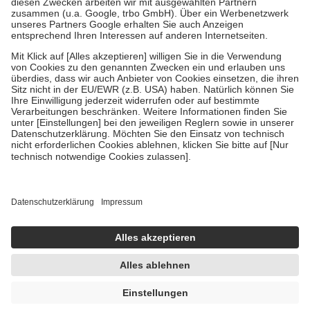
Diese Regeln gelten grundsätzlich auch für Online-Apotheken.
Bei Heilmitteln und häuslicher Krankenpflege beträgt die
Zuzahlung zehn Prozent der Kosten sowie zehn Euro je
Verordnung.
Um das Engagement der Versicherten für ihre eigene Gesundheit zu
stärken und die besondere Stellung der Familie zu unterstützen,
fallen
keine Zuzahlungen
an bei:
• Kindern und Jugendlichen bis zum vollendeten 18. Lebensjahr
mit Ausnahme der Fahrkosten
• Untersuchungen zur Vorsorge und Früherkennung, die von der
GKV getragen werden
• empfohlenen Schutzimpfungen
• Harn- und Blutteststreifen
Wir nutzen Trusted Shops als unabhängigen Dienstleister für die
Einholung von Bewertungen. Trusted Shops hat Maßnahmen
getroffen, um sicherzustellen, dass es sich um echte Bewertungen
handelt. Mehr Informationen findest du hier:
https://help.etrusted.com/hc/de/articles/4419944605341
UVP:
27,90 €