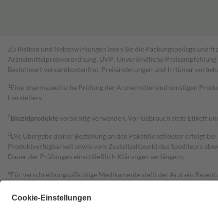
Zu Risiken und Nebenwirkungen lesen Sie die Packungsbeilage und fra
Arzneimittelpreisverordnung. UVP: Unverbindliche Preisempfehlung de
Bestell­wert versand­kosten­frei. Preisänderungen und Irrtümer vorbeh
1
Eine pharmazeutische Prüfung der Arzneimittel und sonstigen Pro
Herstellers.
2
Biozidprodukte
vorsichtig verwenden. Vor Gebrauch stets Etikett u
3
Die Übergabe deiner Bestellung an den Paketdienstleister erfolgt bei
Produktverfügbarkeit sowie vom Zustellzeitpunkt des Spediteurs abwe
Dauer der Prüfungen einschließlich Klärungen verlängern.
4
Für verschreibungspflichtige Medikamente stellt der Arzt ein Rezept 
trägt einen Teil davon als Zuzahlung mit.
Grundsätzlich leisten Mitglieder Zuzahlungen in Höhe von zehn Proz
zu entrichten.
Diese Regeln gelten grundsätzlich auch für Online-Apotheken.