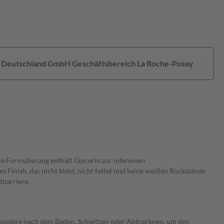
al Deutschland GmbH Geschäftsbereich La Roche-Posay
e Formulierung enthält Glycerin zur intensiven
 Finish, das nicht klebt, nicht fettet und keine weißen Rückstände
tbarriere.
esondere nach dem Baden, Schwitzen oder Abtrocknen, um den