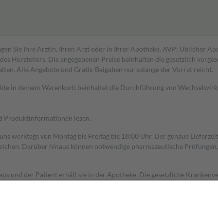
gen Sie Ihre Ärztin, Ihren Arzt oder in Ihrer Apotheke. AVP: Üblicher A
s Herstellers. Die angegebenen Preise beinhalten die gesetzlich vorgesc
alten. Alle Angebote und Gratis-Beigaben nur solange der Vorrat reicht.
dukte in deinem Warenkorb beinhaltet die Durchführung von Wechselwir
nd Produktinformationen lesen.
 uns werktags von Montag bis Freitag bis 18:00 Uhr. Der genaue Lieferze
ichen. Darüber hinaus können notwendige pharmazeutische Prüfungen, die
aus und der Patient erhält sie in der Apotheke. Die gesetzliche Krankenv
ent des Abgabepreises,
mindestens
jedoch
fünf Euro
und
höchstens zehn 