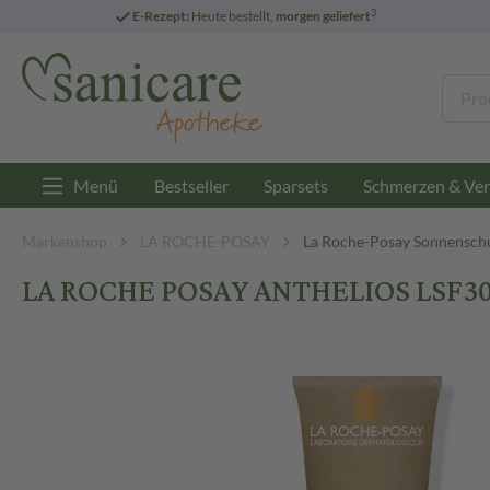
3
E-Rezept:
Heute bestellt,
morgen geliefert
Menü
Bestseller
Sparsets
Schmerzen & Ver
Markenshop
LA ROCHE-POSAY
La Roche-Posay Sonnensch
LA ROCHE POSAY ANTHELIOS LSF30 