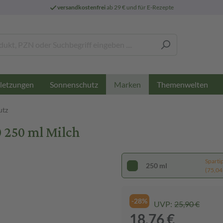
versandkostenfrei
ab 29 € und für E-Rezepte
letzungen
Sonnenschutz
Themenwelten
Marken
utz
250 ml Milch
Sparti
250 ml
(75,04 €
-28%
UVP:
25,90 €
18,76 €