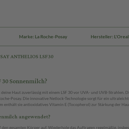
Marke: La Roche-Posay
Hersteller: L'Ore
OSAY ANTHELIOS LSF30
 30 Sonnenmilch?
deine Haut zuverlässig mit einem LSF 30 vor UVA- und UVB-Strahlen. Di
e-Posay. Die innovative Netlock-Technologie sorgt für ein ultraleichtes
em enthält sie antioxidatives Vitamin E (Tocopherol) zur Stärkung der Hau
enmilch angewendet?
f den gesamten Körper auf. Wiederhole das Auftragen regelmäßig, insb