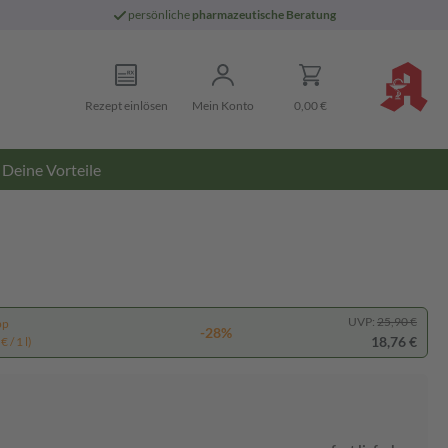
persönliche
pharmazeutische Beratung
Rezept einlösen
Mein Konto
0,00 €
Deine Vorteile
UVP:
25,90 €
pp
-28%
18,76 €
 / 1 l)