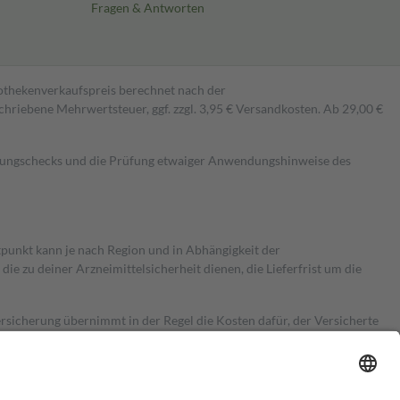
Fragen & Antworten
pothekenverkaufspreis berechnet nach der
hriebene Mehrwertsteuer, ggf. zzgl. 3,95 € Versandkosten. Ab 29,00 €
kungschecks und die Prüfung etwaiger Anwendungshinweise des
itpunkt kann je nach Region und in Abhängigkeit der
 zu deiner Arzneimittelsicherheit dienen, die Lieferfrist um die
ersicherung übernimmt in der Regel die Kosten dafür, der Versicherte
Euro.
Es sind jedoch nie mehr als die tatsächlichen Kosten der Leistung