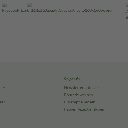
e
So geht's
nto
Newsletter anfordern
Freunde werben
gen
E-Rezept einlösen
Papier Rezept einlösen
g