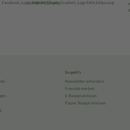
e
So geht's
nto
Newsletter anfordern
Freunde werben
gen
E-Rezept einlösen
Papier Rezept einlösen
g