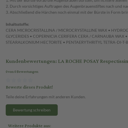
1. Mit der Bürste vorab die Augenbrauen bürsten, um lichtere Stellen
2. Durch vorsichtiges Auftragen des Augenbrauenstiftes nach und nach
3. Abschließend die Härchen noch einmal mit der Bürste in Form bringe
Inhaltsstoffe:
CERA MICROCRISTALLINA / MICROCRYSTALLINE WAX • HYDRO
GLYCERIDES • COPERNICIA CERIFERA CERA / CARNAUBA WAX •
STEARALKONIUM HECTORITE • PENTAERYTHRITYL TETRA-DI-
Kundenbewertungen: LA ROCHE POSAY Respectissime 
0 von 0 Bewertungen
Bewerte dieses Produkt!
Teile deine Erfahrungen mit anderen Kunden.
Bewertung schreiben
Weitere Produkte aus: