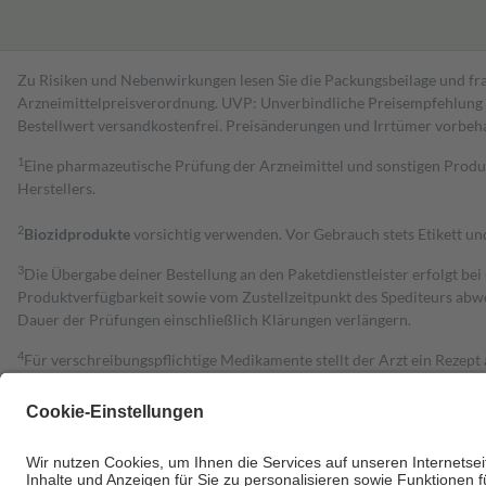
Zu Risiken und Nebenwirkungen lesen Sie die Packungsbeilage und fra
Arzneimittelpreisverordnung. UVP: Unverbindliche Preisempfehlung de
Bestell­wert versand­kosten­frei. Preisänderungen und Irrtümer vorbeh
1
Eine pharmazeutische Prüfung der Arzneimittel und sonstigen Pro
Herstellers.
2
Biozidprodukte
vorsichtig verwenden. Vor Gebrauch stets Etikett u
3
Die Übergabe deiner Bestellung an den Paketdienstleister erfolgt bei
Produktverfügbarkeit sowie vom Zustellzeitpunkt des Spediteurs abwe
Dauer der Prüfungen einschließlich Klärungen verlängern.
4
Für verschreibungspflichtige Medikamente stellt der Arzt ein Rezept 
trägt einen Teil davon als Zuzahlung mit.
Grundsätzlich leisten Mitglieder Zuzahlungen in Höhe von zehn Proz
zu entrichten.
Diese Regeln gelten grundsätzlich auch für Online-Apotheken.
Bei Heilmitteln und häuslicher Krankenpflege beträgt die Zuzahlung 