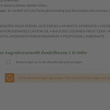
 zu erkennen.
 diese lichteren Stellen füllen.
n. So verteilt sich die Farbe gleichmäßig und Sie erzielen ein schönes, 
GENATED PALM KERNEL GLYCERIDES • MYRISTYL MYRISTATE • H
 HYDROGENATED CASTOR OIL • RHUS SUCCEDANEA FRUIT CERA / 
T-BUTYL HYDROXYHYDROCINNAMATE • PROPYLENE CARBONATE
Augenbrauenstift dunkelbraun 1 St Stifte
Bewertungen nur in der aktuellen Sprache anzeigen.
Keine Bewertungen gefunden. Teile deine Erfahrungen mit a