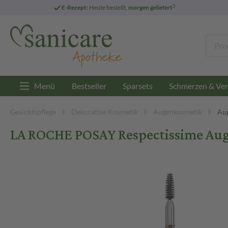
3
E-Rezept:
Heute bestellt,
morgen geliefert
Menü
Bestseller
Sparsets
Schmerzen & Ver
Gesichtspflege
Dekorative Kosmetik
Augenkosmetik
Aug
LA ROCHE POSAY Respectissime Auge