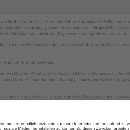
gen Sie Ihre Ärztin, Ihren Arzt oder in Ihrer Apotheke. AVP: Üblicher A
s Herstellers. Die angegebenen Preise beinhalten die gesetzlich vorgesc
alten. Alle Angebote und Gratis-Beigaben nur solange der Vorrat reicht.
dukte in deinem Warenkorb beinhaltet die Durchführung von Wechselwir
nd Produktinformationen lesen.
 uns werktags von Montag bis Freitag bis 18:00 Uhr. Der genaue Lieferze
ichen. Darüber hinaus können notwendige pharmazeutische Prüfungen, die
aus und der Patient erhält sie in der Apotheke. Die gesetzliche Krankenv
ent des Abgabepreises,
mindestens
jedoch
fünf Euro
und
höchstens zehn 
zehn Prozent der Kosten sowie zehn Euro je Verordnung.