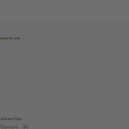
Bewerte uns
Sanicare App