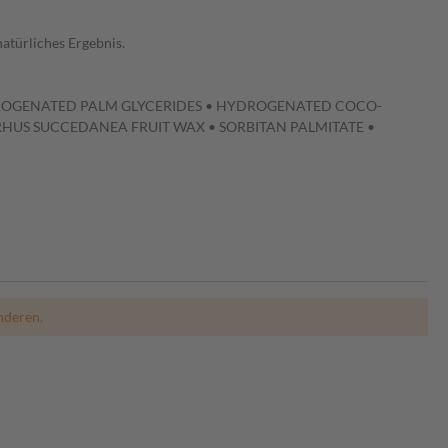
natürliches Ergebnis.
YDROGENATED PALM GLYCERIDES • HYDROGENATED COCO-
RHUS SUCCEDANEA FRUIT WAX • SORBITAN PALMITATE •
nderen.