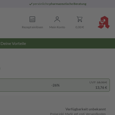
persönliche
pharmazeutische Beratung
Rezept einlösen
Mein Konto
0,00 €
Deine Vorteile
e
UVP:
18,50 €
-26%
13,76 €
Verfügbarkeit unbekannt
Preise inkl. MwSt. ggf. zzgl. Versandkosten