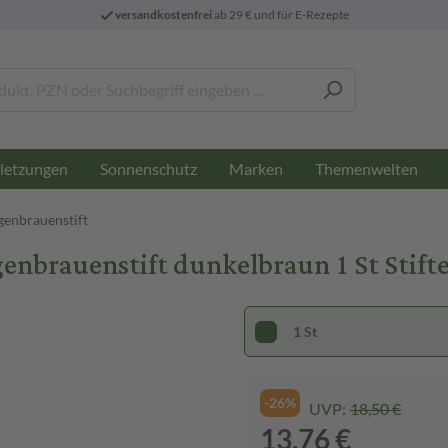
versandkostenfrei
ab 29 € und für E-Rezepte
letzungen
Sonnenschutz
Marken
Themenwelten
enbrauenstift
nbrauenstift dunkelbraun 1 St Stift
1 St
-26%
UVP:
18,50 €
13,76 €