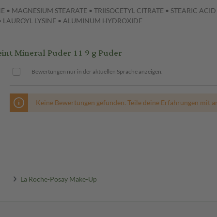
NE • MAGNESIUM STEARATE • TRIISOCETYL CITRATE • STEARIC ACID
 • LAUROYL LYSINE • ALUMINUM HYDROXIDE
nt Mineral Puder 11 9 g Puder
Bewertungen nur in der aktuellen Sprache anzeigen.
Keine Bewertungen gefunden. Teile deine Erfahrungen mit a
La Roche-Posay Make-Up