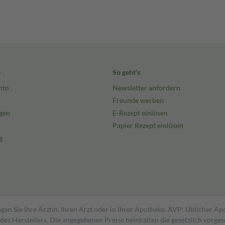
e
So geht's
nto
Newsletter anfordern
Freunde werben
gen
E-Rezept einlösen
Papier Rezept einlösen
g
gen Sie Ihre Ärztin, Ihren Arzt oder in Ihrer Apotheke. AVP: Üblicher A
s Herstellers. Die angegebenen Preise beinhalten die gesetzlich vorgesc