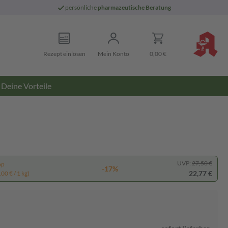
persönliche
pharmazeutische Beratung
Rezept einlösen
Mein Konto
0,00 €
Deine Vorteile
UVP:
27,50 €
pp
-17%
22,77 €
00 € / 1 kg)