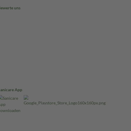
Bewerte uns
Sanicare App