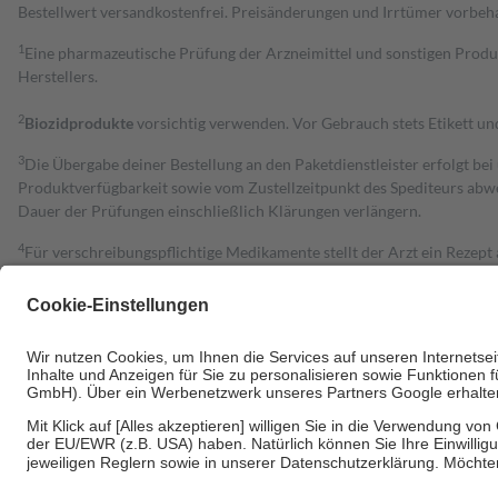
Bestell­wert versand­kosten­frei. Preisänderungen und Irrtümer vorbeh
1
Eine pharmazeutische Prüfung der Arzneimittel und sonstigen Pro
Herstellers.
2
Biozidprodukte
vorsichtig verwenden. Vor Gebrauch stets Etikett u
3
Die Übergabe deiner Bestellung an den Paketdienstleister erfolgt bei
Produktverfügbarkeit sowie vom Zustellzeitpunkt des Spediteurs abwe
Dauer der Prüfungen einschließlich Klärungen verlängern.
4
Für verschreibungspflichtige Medikamente stellt der Arzt ein Rezept 
trägt einen Teil davon als Zuzahlung mit.
Grundsätzlich leisten Mitglieder Zuzahlungen in Höhe von zehn Proz
zu entrichten.
Diese Regeln gelten grundsätzlich auch für Online-Apotheken.
Bei Heilmitteln und häuslicher Krankenpflege beträgt die Zuzahlung 
Um das Engagement der Versicherten für ihre eigene Gesundheit zu stä
• Kindern und Jugendlichen bis zum vollendeten 18. Lebensjahr mit
• Untersuchungen zur Vorsorge und Früherkennung, die von der GKV
• empfohlenen Schutzimpfungen
• Harn- und Blutteststreifen