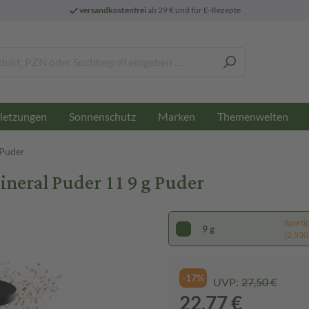
versandkostenfrei
ab 29 € und für E-Rezepte
letzungen
Sonnenschutz
Marken
Themenwelten
Puder
neral Puder 11 9 g Puder
Sparti
9 g
(2.530,
-17%
UVP:
27,50 €
22,77 €