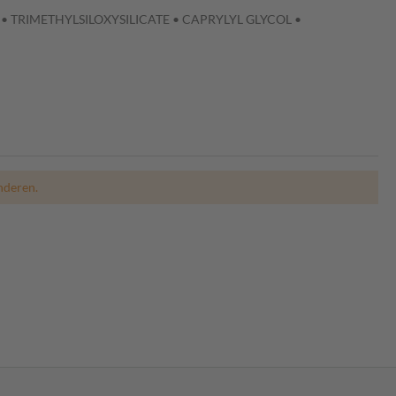
 • TRIMETHYLSILOXYSILICATE • CAPRYLYL GLYCOL •
nderen.