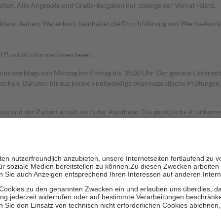
alten. Alle Angebote und Gratis-Beigaben nur solange der Vorrat reicht.
dukte in deinem Warenkorb beinhaltet die Durchführung von Wechselwir
nd Produktinformationen lesen.
 uns werktags von Montag bis Freitag bis 18:00 Uhr. Der genaue Lieferze
ichen. Darüber hinaus können notwendige pharmazeutische Prüfungen, die
aus und der Patient erhält sie in der Apotheke. Die gesetzliche Krankenv
ent des Abgabepreises,
mindestens
jedoch
fünf Euro
und
höchstens zehn 
zehn Prozent der Kosten sowie zehn Euro je Verordnung.
rken und die besondere Stellung der Familie zu unterstützen, fallen
kein
 Ausnahme der Fahrkosten
 getragen werden