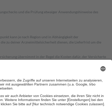
kungschecks und die Prüfung etwaiger Anwendungshinweise des
itpunkt kann je nach Region und in Abhängigkeit der
 zu deiner Arzneimittelsicherheit dienen, die Lieferfrist um die
ersicherung übernimmt in der Regel die Kosten dafür, der Versicherte
Euro.
Es sind jedoch nie mehr als die tatsächlichen Kosten der Leistung
e Zuzahlungen
an bei: