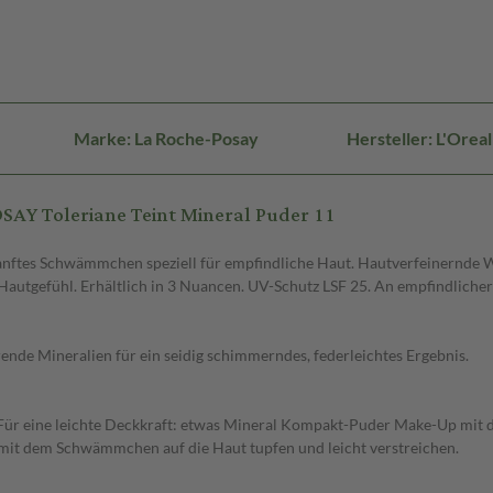
Marke: La Roche-Posay
Hersteller: L'Ore
AY Toleriane Teint Mineral Puder 11
anftes Schwämmchen speziell für empfindliche Haut. Hautverfeinernde Wi
Hautgefühl. Erhältlich in 3 Nuancen. UV-Schutz LSF 25. An empfindlicher 
rende Mineralien für ein seidig schimmerndes, federleichtes Ergebnis.
Für eine leichte Deckkraft: etwas Mineral Kompakt-Puder Make-Up mit d
mit dem Schwämmchen auf die Haut tupfen und leicht verstreichen.