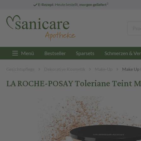
3
E-Rezept:
Heute bestellt,
morgen geliefert
Menü
Bestseller
Sparsets
Schmerzen & Ver
Gesichtspflege
Dekorative Kosmetik
Make-Up
Make Up 
LA ROCHE-POSAY Toleriane Teint Mi