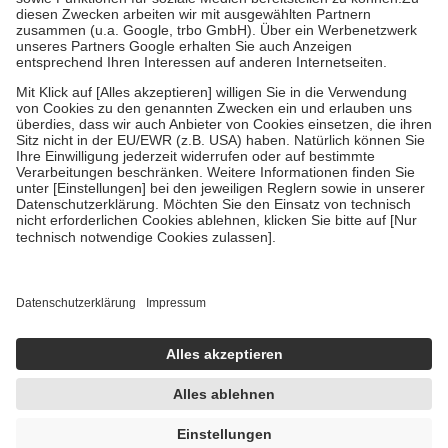
Zuzahlung zehn Prozent der Kosten sowie zehn Euro je
Verordnung.
Um das Engagement der Versicherten für ihre eigene Gesundheit zu
stärken und die besondere Stellung der Familie zu unterstützen,
fallen
keine Zuzahlungen
an bei:
• Kindern und Jugendlichen bis zum vollendeten 18. Lebensjahr
mit Ausnahme der Fahrkosten
• Untersuchungen zur Vorsorge und Früherkennung, die von der
GKV getragen werden
• empfohlenen Schutzimpfungen
• Harn- und Blutteststreifen
Wir nutzen Trusted Shops als unabhängigen Dienstleister für die
Einholung von Bewertungen. Trusted Shops hat Maßnahmen
getroffen, um sicherzustellen, dass es sich um echte Bewertungen
handelt. Mehr Informationen findest du hier:
https://help.etrusted.com/hc/de/articles/4419944605341
Einige Bilder und Inhalte wurden unter Zuhilfenahme künstlicher
Intelligenz erstellt.