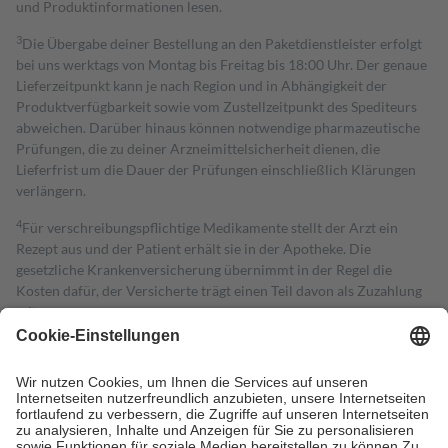
und Produktinformationen lesen.
3
Die Übergabe deiner Bestellung an den Paketdienstleister erfolgt
bei uns werktags von Montag bis Freitag bis 18:00 Uhr. Der genaue
Lieferzeitpunkt kann je nach Region und in Abhängigkeit der
Produktverfügbarkeit sowie vom Zustellzeitpunkt des Spediteurs
abweichen. Darüber hinaus können notwendige pharmazeutische
Prüfungen, die zu deiner Arzneimittelsicherheit dienen, die
Lieferfrist um die Dauer der Prüfungen einschließlich Klärungen
verlängern.
4
Für verschreibungspflichtige Medikamente stellt der Arzt ein
Rezept aus und der Patient erhält sie in der Apotheke. Die
gesetzliche Krankenversicherung übernimmt in der Regel die
Kosten dafür, der Versicherte trägt einen Teil davon als Zuzahlung
mit.
Grundsätzlich leisten Mitglieder Zuzahlungen in Höhe von zehn
Prozent des Abgabepreises,
mindestens
jedoch
fünf Euro
und
höchstens zehn Euro.
Es sind jedoch nie mehr als die tatsächlichen
Kosten der Leistung zu entrichten.
Diese Regeln gelten grundsätzlich auch für Online-Apotheken.
Bei Heilmitteln und häuslicher Krankenpflege beträgt die