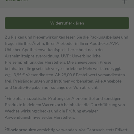
Widerruf erklären
Zu Risiken und Nebenwirkungen lesen Sie die Packungsbeilage und
fragen Sie Ihre Ärztin, Ihren Arzt oder in Ihrer Apotheke. AVP:
Üblicher Apothekenverkaufspreis berechnet nach der
Arzneimittelpreisverordnung. UVP: Unverbindliche
Preisempfehlung des Herstellers. Die angegebenen Preise
beinhalten die gesetzlich vorgeschriebene Mehrwertsteuer, ggf.
zzgl. 3,95 € Versandkosten. Ab 29,00 € Bestell­wert versand­kosten­
frei. Preisänderungen und Irrtümer vorbehalten. Alle Angebote
und Gratis-Beigaben nur solange der Vorrat reicht.
1
Eine pharmazeutische Prüfung der Arzneimittel und sonstigen
Produkte in deinem Warenkorb beinhaltet die Durchführung von
Wechselwirkungschecks und die Prüfung etwaiger
Anwendungshinweise des Herstellers.
2
Biozidprodukte
vorsichtig verwenden. Vor Gebrauch stets Etikett