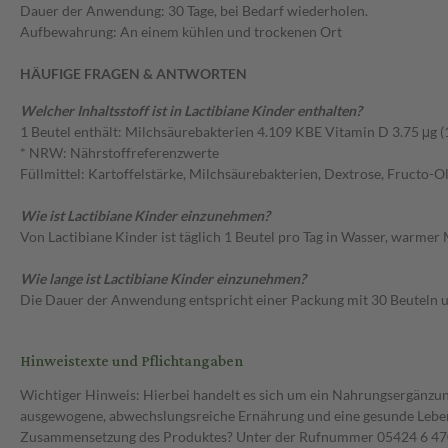
Dauer der Anwendung: 30 Tage, bei Bedarf wiederholen.
Aufbewahrung: An einem kühlen und trockenen Ort
HÄUFIGE FRAGEN & ANTWORTEN
Welcher Inhaltsstoff ist in Lactibiane Kinder enthalten?
1 Beutel enthält: Milchsäurebakterien 4.109 KBE Vitamin D 3.75 μg (15
* NRW: Nährstoffreferenzwerte
Füllmittel: Kartoffelstärke, Milchsäurebakterien, Dextrose, Fructo-O
Wie ist Lactibiane Kinder einzunehmen?
Von Lactibiane Kinder ist täglich 1 Beutel pro Tag in Wasser, warme
Wie lange ist Lactibiane Kinder einzunehmen?
Die Dauer der Anwendung entspricht einer Packung mit 30 Beuteln 
Hinweistexte und Pflichtangaben
Wichtiger Hinweis: Hierbei handelt es sich um ein Nahrungsergänzun
ausgewogene, abwechslungsreiche Ernährung und eine gesunde Lebens
Zusammensetzung des Produktes? Unter der Rufnummer 05424 6 470 1