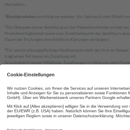
Herstellers.
2
Biozidprodukte
vorsichtig verwenden. Vor Gebrauch stets Etikett u
3
Die Übergabe deiner Bestellung an den Paketdienstleister erfolgt bei
Produktverfügbarkeit sowie vom Zustellzeitpunkt des Spediteurs abwe
Dauer der Prüfungen einschließlich Klärungen verlängern.
4
Für verschreibungspflichtige Medikamente stellt der Arzt ein Rezept 
trägt einen Teil davon als Zuzahlung mit.
Grundsätzlich leisten Mitglieder Zuzahlungen in Höhe von zehn Proz
zu entrichten.
Diese Regeln gelten grundsätzlich auch für Online-Apotheken.
Bei Heilmitteln und häuslicher Krankenpflege beträgt die Zuzahlung 
Um das Engagement der Versicherten für ihre eigene Gesundheit zu stä
• Kindern und Jugendlichen bis zum vollendeten 18. Lebensjahr mit
• Untersuchungen zur Vorsorge und Früherkennung, die von der GKV
• empfohlenen Schutzimpfungen
• Harn- und Blutteststreifen
Wir nutzen Trusted Shops als unabhängigen Dienstleister für die Ein
Informationen findest du hier: https://help.etrusted.com/hc/de/arti