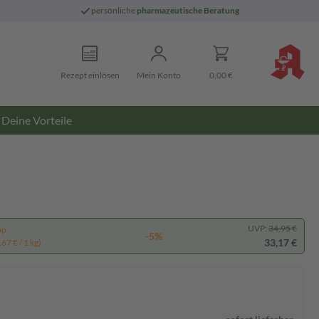
persönliche
pharmazeutische Beratung
Rezept einlösen
Mein Konto
0,00 €
Deine Vorteile
UVP:
34,95 €
pp
-5%
33,17 €
67 € / 1 kg)