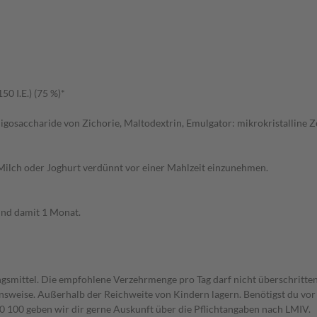
0 I.E.) (75 %)*
ligosaccharide von Zichorie, Maltodextrin, Emulgator: mikrokristalline Z
r Milch oder Joghurt verdünnt vor einer Mahlzeit einzunehmen.
und damit 1 Monat.
gsmittel. Die empfohlene Verzehrmenge pro Tag darf nicht überschritten
weise. Außerhalb der Reichweite von Kindern lagern. Benötigst du vor 
00 geben wir dir gerne Auskunft über die Pflichtangaben nach LMIV.