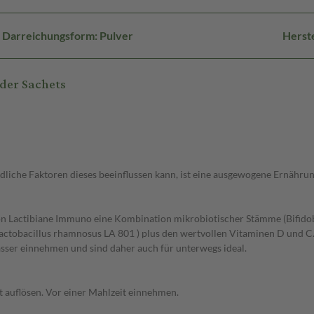
Darreichungsform: Pulver
Herst
der Sachets
hiedliche Faktoren dieses beeinflussen kann, ist eine ausgewogene Ernä
on Lactibiane Immuno eine Kombination mikrobiotischer Stämme (Bifidob
actobacillus rhamnosus LA 801 ) plus den wertvollen Vitaminen D und C
ser einnehmen und sind daher auch für unterwegs ideal.
 auflösen. Vor einer Mahlzeit einnehmen.