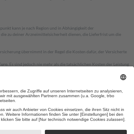
itpunkt kann je nach Region und in Abhängigkeit der
 zu deiner Arzneimittelsicherheit dienen, die Lieferfrist um die
ersicherung übernimmt in der Regel die Kosten dafür, der Versicherte
Euro.
Es sind jedoch nie mehr als die tatsächlichen Kosten der Leistung
e Zuzahlungen
an bei:
herzustellen, dass es sich um echte Bewertungen handelt. Mehr