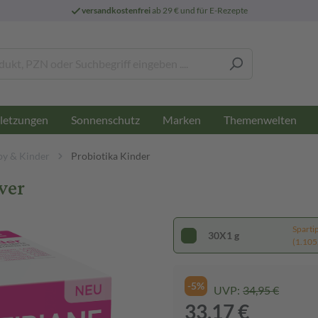
versandkostenfrei
ab 29 € und für E-Rezepte
letzungen
Sonnenschutz
Marken
Themenwelten
by & Kinder
Probiotika Kinder
ver
Sparti
30X1 g
(1.105,
-5%
UVP:
34,95 €
33,17 €