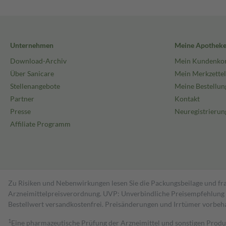
Unternehmen
Meine Apothek
Download-Archiv
Mein Kundenko
Über Sanicare
Mein Merkzettel
Stellenangebote
Meine Bestellun
Partner
Kontakt
Presse
Neuregistrierun
Affiliate Programm
Zu Risiken und Nebenwirkungen lesen Sie die Packungsbeilage und fra
Arzneimittelpreisverordnung. UVP: Unverbindliche Preisempfehlung de
Bestell­wert versand­kosten­frei. Preisänderungen und Irrtümer vorbeh
1
Eine pharmazeutische Prüfung der Arzneimittel und sonstigen Pro