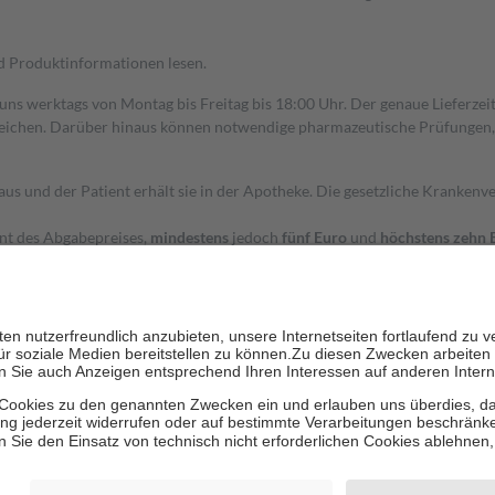
nd Produktinformationen lesen.
 uns werktags von Montag bis Freitag bis 18:00 Uhr. Der genaue Lieferze
ichen. Darüber hinaus können notwendige pharmazeutische Prüfungen, die
aus und der Patient erhält sie in der Apotheke. Die gesetzliche Krankenv
ent des Abgabepreises,
mindestens
jedoch
fünf Euro
und
höchstens zehn 
zehn Prozent der Kosten sowie zehn Euro je Verordnung.
rken und die besondere Stellung der Familie zu unterstützen, fallen
kein
 Ausnahme der Fahrkosten
 getragen werden
holung von Bewertungen. Trusted Shops hat Maßnahmen getroffen, um sic
cles/4419944605341