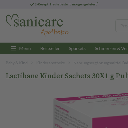
3
E-Rezept:
Heute bestellt,
morgen geliefert
Menü
Bestseller
Sparsets
Schmerzen & Ver
Baby & Kind
Kinderapotheke
Nahrungsergänzungsmittel Ba
Lactibane Kinder Sachets 30X1 g Pul