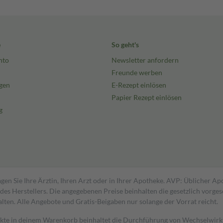
e
So geht's
nto
Newsletter anfordern
Freunde werben
gen
E-Rezept einlösen
Papier Rezept einlösen
g
gen Sie Ihre Ärztin, Ihren Arzt oder in Ihrer Apotheke. AVP: Üblicher A
s Herstellers. Die angegebenen Preise beinhalten die gesetzlich vorgesc
alten. Alle Angebote und Gratis-Beigaben nur solange der Vorrat reicht.
dukte in deinem Warenkorb beinhaltet die Durchführung von Wechselwir