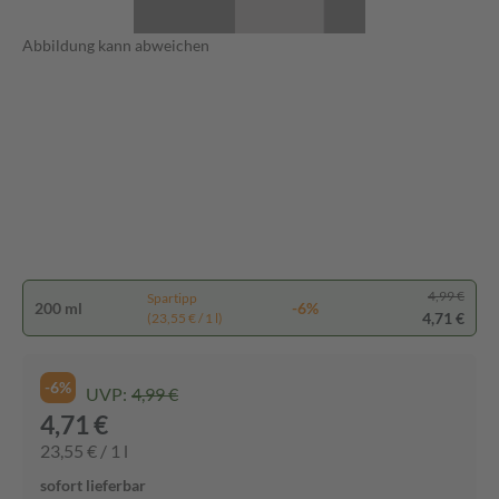
Abbildung kann abweichen
4,99 €
Spartipp
200 ml
-6%
4,71 €
(23,55 € / 1 l)
-6%
UVP:
4,99 €
4,71 €
23,55 € / 1 l
sofort lieferbar