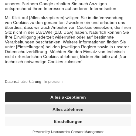
Um das Engagement der Versicherten für ihre eigene Gesundheit zu
stärken und die besondere Stellung der Familie zu unterstützen,
fallen
keine Zuzahlungen
an bei:
• Kindern und Jugendlichen bis zum vollendeten 18. Lebensjahr
mit Ausnahme der Fahrkosten
• Untersuchungen zur Vorsorge und Früherkennung, die von der
GKV getragen werden
• empfohlenen Schutzimpfungen
• Harn- und Blutteststreifen
Wir nutzen Trusted Shops als unabhängigen Dienstleister für die
Einholung von Bewertungen. Trusted Shops hat Maßnahmen
getroffen, um sicherzustellen, dass es sich um echte Bewertungen
handelt. Mehr Informationen findest du hier:
https://help.etrusted.com/hc/de/articles/4419944605341
Einige Bilder und Inhalte wurden unter Zuhilfenahme künstlicher
Intelligenz erstellt.
UVP:
4,99 €
4,71 €