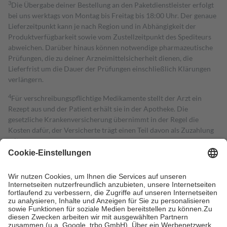
3
Die Übergabe deiner Bestellung an den Paketdienstleister erfolgt
bei uns werktags von Montag bis Freitag bis 18:00 Uhr. Der genaue
Lieferzeitpunkt kann je nach Region und in Abhängigkeit der
Produktverfügbarkeit sowie vom Zustellzeitpunkt des Spediteurs
abweichen. Darüber hinaus können notwendige pharmazeutische
Prüfungen, die zu deiner Arzneimittelsicherheit dienen, die
Lieferfrist um die Dauer der Prüfungen einschließlich Klärungen
verlängern.
4
Für verschreibungspflichtige Medikamente stellt der Arzt ein
Rezept aus und der Patient erhält sie in der Apotheke. Die
gesetzliche Krankenversicherung übernimmt in der Regel die
Kosten dafür, der Versicherte trägt einen Teil davon als Zuzahlung
mit.
Grundsätzlich leisten Mitglieder Zuzahlungen in Höhe von zehn
Prozent des Abgabepreises,
mindestens
jedoch
fünf Euro
und
höchstens zehn Euro.
Es sind jedoch nie mehr als die tatsächlichen
Kosten der Leistung zu entrichten.
Diese Regeln gelten grundsätzlich auch für Online-Apotheken.
Bei Heilmitteln und häuslicher Krankenpflege beträgt die
Zuzahlung zehn Prozent der Kosten sowie zehn Euro je
Verordnung.