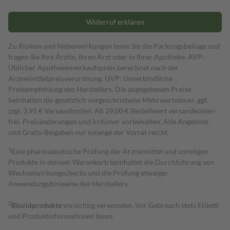
Widerruf erklären
Zu Risiken und Nebenwirkungen lesen Sie die Packungsbeilage und
fragen Sie Ihre Ärztin, Ihren Arzt oder in Ihrer Apotheke. AVP:
Üblicher Apothekenverkaufspreis berechnet nach der
Arzneimittelpreisverordnung. UVP: Unverbindliche
Preisempfehlung des Herstellers. Die angegebenen Preise
beinhalten die gesetzlich vorgeschriebene Mehrwertsteuer, ggf.
zzgl. 3,95 € Versandkosten. Ab 29,00 € Bestell­wert versand­kosten­
frei. Preisänderungen und Irrtümer vorbehalten. Alle Angebote
und Gratis-Beigaben nur solange der Vorrat reicht.
1
Eine pharmazeutische Prüfung der Arzneimittel und sonstigen
Produkte in deinem Warenkorb beinhaltet die Durchführung von
Wechselwirkungschecks und die Prüfung etwaiger
Anwendungshinweise des Herstellers.
2
Biozidprodukte
vorsichtig verwenden. Vor Gebrauch stets Etikett
und Produktinformationen lesen.