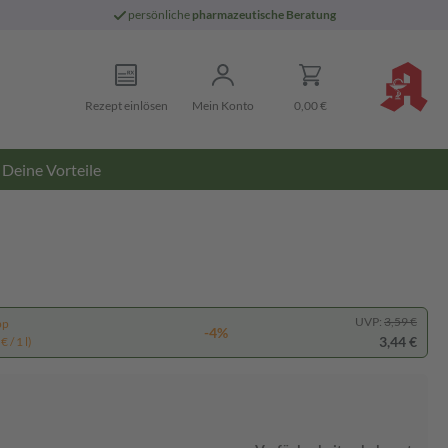
persönliche
pharmazeutische Beratung
Rezept einlösen
Mein Konto
0,00 €
Deine Vorteile
UVP:
3,59 €
pp
-4%
3,44 €
 / 1 l)