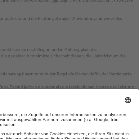
hriebene Mehrwertsteuer, ggf. zzgl. 3,95 € Versandkosten. Ab 29,00 €
kungschecks und die Prüfung etwaiger Anwendungshinweise des
itpunkt kann je nach Region und in Abhängigkeit der
 zu deiner Arzneimittelsicherheit dienen, die Lieferfrist um die
ersicherung übernimmt in der Regel die Kosten dafür, der Versicherte
Euro.
Es sind jedoch nie mehr als die tatsächlichen Kosten der Leistung
e Zuzahlungen
an bei: