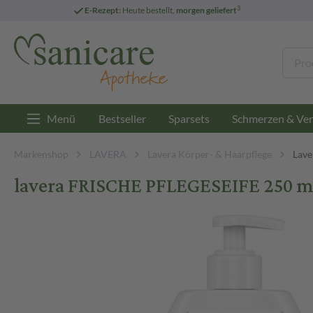
3
E-Rezept:
Heute bestellt,
morgen geliefert
Menü
Bestseller
Sparsets
Schmerzen & Ver
Markenshop
LAVERA
Lavera Körper- & Haarpflege
Lave
lavera FRISCHE PFLEGESEIFE 250 ml