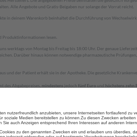
s Herstellers. Die angegebenen Preise beinhalten die gesetzlich vorgesc
alten. Alle Angebote und Gratis-Beigaben nur solange der Vorrat reicht.
dukte in deinem Warenkorb beinhaltet die Durchführung von Wechselwir
nd Produktinformationen lesen.
 uns werktags von Montag bis Freitag bis 18:00 Uhr. Der genaue Lieferze
ichen. Darüber hinaus können notwendige pharmazeutische Prüfungen, die
aus und der Patient erhält sie in der Apotheke. Die gesetzliche Krankenv
ent des Abgabepreises,
mindestens
jedoch
fünf Euro
und
höchstens zehn 
zehn Prozent der Kosten sowie zehn Euro je Verordnung.
rken und die besondere Stellung der Familie zu unterstützen, fallen
kein
 Ausnahme der Fahrkosten
 getragen werden