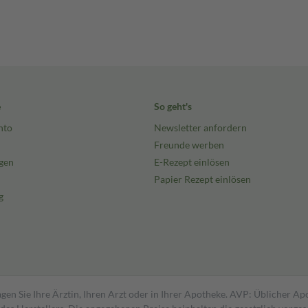
e
So geht's
nto
Newsletter anfordern
Freunde werben
gen
E-Rezept einlösen
Papier Rezept einlösen
g
gen Sie Ihre Ärztin, Ihren Arzt oder in Ihrer Apotheke. AVP: Üblicher A