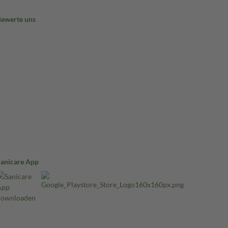
Bewerte uns
Sanicare App