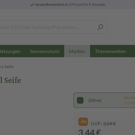
versandkostenfrei
ab 29 € und für E-Rezepte
letzungen
Sonnenschutz
Themenwelten
Marken
ra Seife
 Seife
Sparti
250 ml
(13,76 €
-4%
UVP:
3,59 €
3,44 €