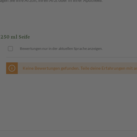
en Sie Ihre Ärztin, Ihren Arzt oder in Ihrer Apotheke.
50 ml Seife
Bewertungen nur in der aktuellen Sprache anzeigen.
Keine Bewertungen gefunden. Teile deine Erfahrungen mit a