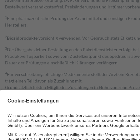
Arzneimittelpreisverordnung. UVP: Unverbindliche Preisempfehlung de
Bestell­wert versand­kosten­frei. Preisänderungen und Irrtümer vorbeh
1
Eine pharmazeutische Prüfung der Arzneimittel und sonstigen Pro
Herstellers.
2
Biozidprodukte
vorsichtig verwenden. Vor Gebrauch stets Etikett u
3
Die Übergabe deiner Bestellung an den Paketdienstleister erfolgt bei
Produktverfügbarkeit sowie vom Zustellzeitpunkt des Spediteurs abwe
Dauer der Prüfungen einschließlich Klärungen verlängern.
4
Für verschreibungspflichtige Medikamente stellt der Arzt ein Rezept 
trägt einen Teil davon als Zuzahlung mit.
Grundsätzlich leisten Mitglieder Zuzahlungen in Höhe von zehn Proz
zu entrichten.
Diese Regeln gelten grundsätzlich auch für Online-Apotheken.
Bei Heilmitteln und häuslicher Krankenpflege beträgt die Zuzahlung 
Um das Engagement der Versicherten für ihre eigene Gesundheit zu stä
• Kindern und Jugendlichen bis zum vollendeten 18. Lebensjahr mit
• Untersuchungen zur Vorsorge und Früherkennung, die von der GKV
• empfohlenen Schutzimpfungen
• Harn- und Blutteststreifen