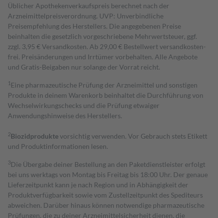
Üblicher Apothekenverkaufspreis berechnet nach der
Arzneimittelpreisverordnung. UVP: Unverbindliche
Preisempfehlung des Herstellers. Die angegebenen Preise
beinhalten die gesetzlich vorgeschriebene Mehrwertsteuer, ggf.
zzgl. 3,95 € Versandkosten. Ab 29,00 € Bestell­wert versand­kosten­
frei. Preisänderungen und Irrtümer vorbehalten. Alle Angebote
und Gratis-Beigaben nur solange der Vorrat reicht.
1
Eine pharmazeutische Prüfung der Arzneimittel und sonstigen
Produkte in deinem Warenkorb beinhaltet die Durchführung von
Wechselwirkungschecks und die Prüfung etwaiger
Anwendungshinweise des Herstellers.
2
Biozidprodukte
vorsichtig verwenden. Vor Gebrauch stets Etikett
und Produktinformationen lesen.
3
Die Übergabe deiner Bestellung an den Paketdienstleister erfolgt
bei uns werktags von Montag bis Freitag bis 18:00 Uhr. Der genaue
Lieferzeitpunkt kann je nach Region und in Abhängigkeit der
Produktverfügbarkeit sowie vom Zustellzeitpunkt des Spediteurs
abweichen. Darüber hinaus können notwendige pharmazeutische
Prüfungen, die zu deiner Arzneimittelsicherheit dienen, die