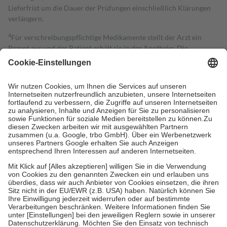
Lieferfrist um die Dauer der Prüfungen einschließlich Klärungen
verlängern.
4
Für verschreibungspflichtige Medikamente stellt der Arzt ein
Rezept aus und der Patient erhält sie in der Apotheke. Die
gesetzliche Krankenversicherung übernimmt in der Regel die
Kosten dafür, der Versicherte trägt einen Teil davon als Zuzahlung
mit.
Grundsätzlich leisten Mitglieder Zuzahlungen in Höhe von zehn
Prozent des Abgabepreises,
mindestens
jedoch
fünf Euro
und
höchstens zehn Euro.
Es sind jedoch nie mehr als die tatsächlichen
Kosten der Leistung zu entrichten.
Diese Regeln gelten grundsätzlich auch für Online-Apotheken.
Bei Heilmitteln und häuslicher Krankenpflege beträgt die
Zuzahlung zehn Prozent der Kosten sowie zehn Euro je
Verordnung.
Um das Engagement der Versicherten für ihre eigene Gesundheit zu
stärken und die besondere Stellung der Familie zu unterstützen,
fallen
keine Zuzahlungen
an bei:
• Kindern und Jugendlichen bis zum vollendeten 18. Lebensjahr
mit Ausnahme der Fahrkosten