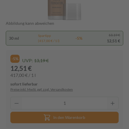
Abbildung kann abweichen
13,19 €
Spartipp
30 ml
-5%
12,51 €
(417,00 € / 1 l)
-5%
UVP:
13,19 €
12,51 €
417,00 € / 1 l
sofort lieferbar
Preise inkl. MwSt. ggf. zzgl. Versandkosten
In den Warenkorb