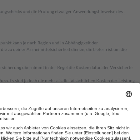
kungschecks und die Prüfung etwaiger Anwendungshinweise des
itpunkt kann je nach Region und in Abhängigkeit der
 zu deiner Arzneimittelsicherheit dienen, die Lieferfrist um die
ersicherung übernimmt in der Regel die Kosten dafür, der Versicherte
Euro.
Es sind jedoch nie mehr als die tatsächlichen Kosten der Leistung
e Zuzahlungen
an bei: