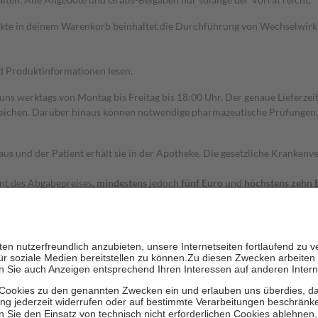
dukte in deinem Warenkorb beinhaltet die Durchführung von Wechselwir
nd Produktinformationen lesen.
 uns werktags von Montag bis Freitag bis 18:00 Uhr. Der genaue Lieferze
ichen. Darüber hinaus können notwendige pharmazeutische Prüfungen, die
aus und der Patient erhält sie in der Apotheke. Die gesetzliche Krankenv
ent des Abgabepreises,
mindestens
jedoch
fünf Euro
und
höchstens zehn 
zehn Prozent der Kosten sowie zehn Euro je Verordnung.
rken und die besondere Stellung der Familie zu unterstützen, fallen
kein
 Ausnahme der Fahrkosten
 getragen werden