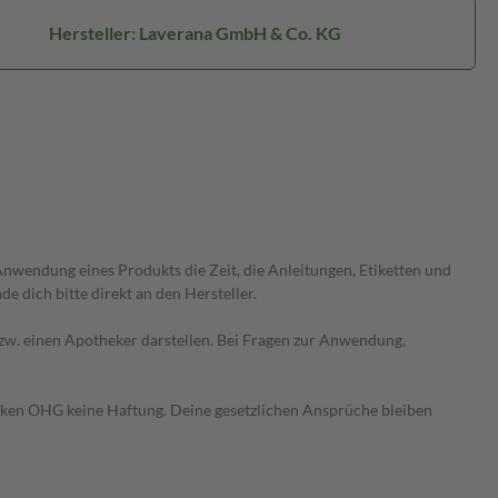
Hersteller: Laverana GmbH & Co. KG
wendung eines Produkts die Zeit, die Anleitungen, Etiketten und
 dich bitte direkt an den Hersteller.
 bzw. einen Apotheker darstellen. Bei Fragen zur Anwendung,
heken OHG keine Haftung. Deine gesetzlichen Ansprüche bleiben