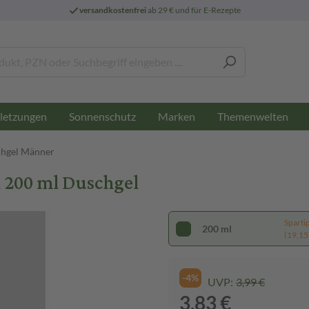
versandkostenfrei
ab 29 € und für E-Rezepte
letzungen
Sonnenschutz
Marken
Themenwelten
hgel Männer
 200 ml Duschgel
Sparti
200 ml
(19,15 €
-4%
UVP:
3,99 €
3,83 €