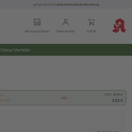
persönliche
pharmazeutische Beratung
Rezept einlösen
Mein Konto
0,00 €
Deine Vorteile
UVP:
3,99 €
pp
-4%
3,83 €
 / 1 l)