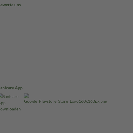
Bewerte uns
Sanicare App