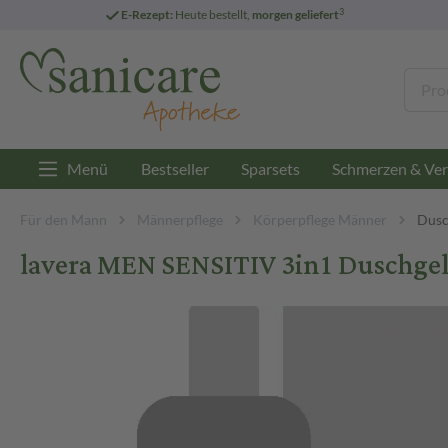
3
E-Rezept:
Heute bestellt,
morgen geliefert
Menü
Bestseller
Sparsets
Schmerzen & Ver
Für den Mann
Männerpflege
Körperpflege Männer
Dusc
lavera MEN SENSITIV 3in1 Duschgel