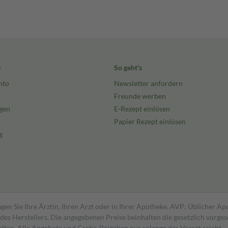
e
So geht's
nto
Newsletter anfordern
Freunde werben
gen
E-Rezept einlösen
Papier Rezept einlösen
g
gen Sie Ihre Ärztin, Ihren Arzt oder in Ihrer Apotheke. AVP: Üblicher A
s Herstellers. Die angegebenen Preise beinhalten die gesetzlich vorgesc
alten. Alle Angebote und Gratis-Beigaben nur solange der Vorrat reicht.