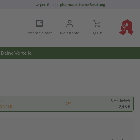
persönliche
pharmazeutische Beratung
Rezept einlösen
Mein Konto
0,00 €
Deine Vorteile
UVP:
2,49 €
pp
-2%
2,45 €
 € / 1 l)