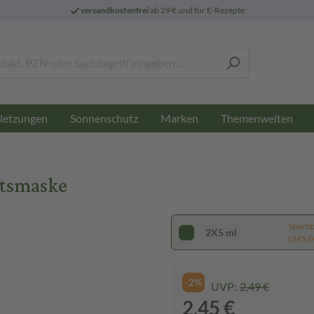
versandkostenfrei
ab 29 € und für E-Rezepte
letzungen
Sonnenschutz
Marken
Themenwelten
htsmaske
Sparti
2X5 ml
(245,00
-2%
UVP:
2,49 €
2,45 €