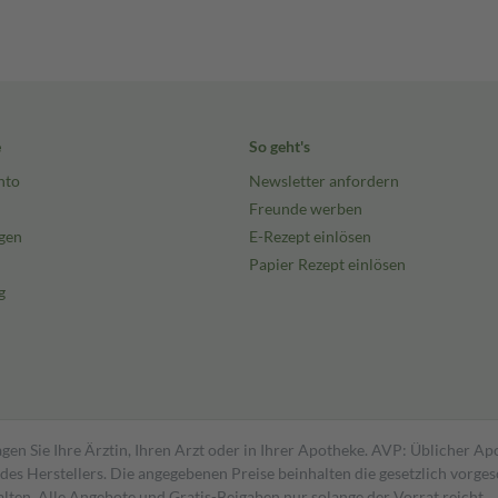
e
So geht's
nto
Newsletter anfordern
Freunde werben
gen
E-Rezept einlösen
Papier Rezept einlösen
g
gen Sie Ihre Ärztin, Ihren Arzt oder in Ihrer Apotheke. AVP: Üblicher A
s Herstellers. Die angegebenen Preise beinhalten die gesetzlich vorgesc
alten. Alle Angebote und Gratis-Beigaben nur solange der Vorrat reicht.