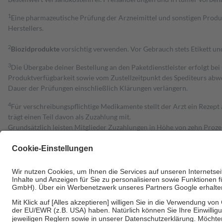
1
Eine pharmazeutische Prüfung der Arzneimittel und sonstigen Pro
Herstellers.
2
Biozidprodukte
vorsichtig verwenden. Vor Gebrauch stets Etikett u
3
Die Übergabe deiner Bestellung an den Paketdienstleister erfolgt bei
Produktverfügbarkeit sowie vom Zustellzeitpunkt des Spediteurs abwe
Dauer der Prüfungen einschließlich Klärungen verlängern.
4
Für verschreibungspflichtige Medikamente stellt der Arzt ein Rezept 
trägt einen Teil davon als Zuzahlung mit.
Grundsätzlich leisten Mitglieder Zuzahlungen in Höhe von zehn Proz
zu entrichten.
Diese Regeln gelten grundsätzlich auch für Online-Apotheken.
Bei Heilmitteln und häuslicher Krankenpflege beträgt die Zuzahlung 
Um das Engagement der Versicherten für ihre eigene Gesundheit zu stä
• Kindern und Jugendlichen bis zum vollendeten 18. Lebensjahr mit
• Untersuchungen zur Vorsorge und Früherkennung, die von der GKV
• empfohlenen Schutzimpfungen
• Harn- und Blutteststreifen