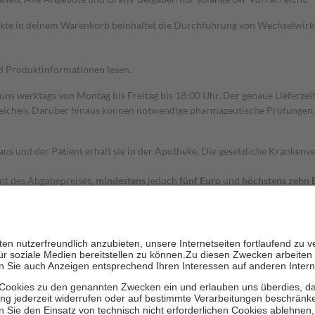
dukte in deinem Warenkorb beinhaltet die Durchführung von Wechselwir
nd Produktinformationen lesen.
 uns werktags von Montag bis Freitag bis 18:00 Uhr. Der genaue Lieferze
ichen. Darüber hinaus können notwendige pharmazeutische Prüfungen, die
aus und der Patient erhält sie in der Apotheke. Die gesetzliche Krankenv
ent des Abgabepreises,
mindestens
jedoch
fünf Euro
und
höchstens zehn 
zehn Prozent der Kosten sowie zehn Euro je Verordnung.
rken und die besondere Stellung der Familie zu unterstützen, fallen
kein
 Ausnahme der Fahrkosten
 getragen werden