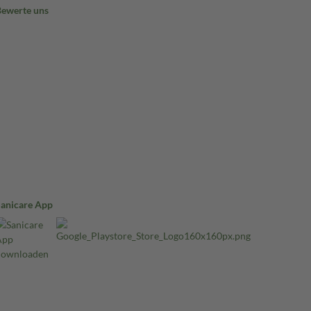
Bewerte uns
Sanicare App