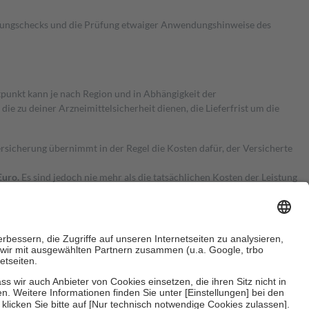
kungschecks und die Prüfung etwaiger Anwendungshinweise des
itpunkt kann je nach Region und in Abhängigkeit der
 zu deiner Arzneimittelsicherheit dienen, die Lieferfrist um die
ersicherung übernimmt in der Regel die Kosten dafür, der Versicherte
Euro.
Es sind jedoch nie mehr als die tatsächlichen Kosten der Leistung
e Zuzahlungen
an bei: