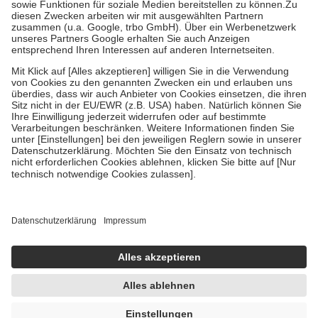
Kosten der Leistung zu entrichten.
Diese Regeln gelten grundsätzlich auch für Online-Apotheken.
Bei Heilmitteln und häuslicher Krankenpflege beträgt die
Zuzahlung zehn Prozent der Kosten sowie zehn Euro je
Verordnung.
Um das Engagement der Versicherten für ihre eigene Gesundheit zu
stärken und die besondere Stellung der Familie zu unterstützen,
fallen
keine Zuzahlungen
an bei:
• Kindern und Jugendlichen bis zum vollendeten 18. Lebensjahr
mit Ausnahme der Fahrkosten
• Untersuchungen zur Vorsorge und Früherkennung, die von der
GKV getragen werden
• empfohlenen Schutzimpfungen
• Harn- und Blutteststreifen
Wir nutzen Trusted Shops als unabhängigen Dienstleister für die
Einholung von Bewertungen. Trusted Shops hat Maßnahmen
getroffen, um sicherzustellen, dass es sich um echte Bewertungen
handelt. Mehr Informationen findest du hier:
https://help.etrusted.com/hc/de/articles/4419944605341