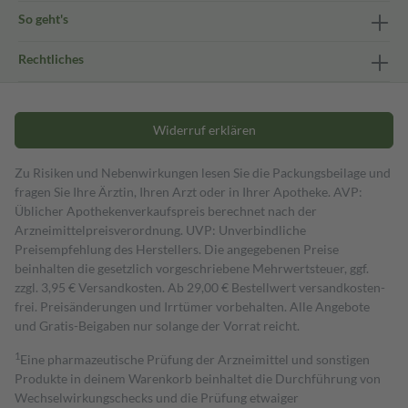
So geht's
Rechtliches
Widerruf erklären
Zu Risiken und Nebenwirkungen lesen Sie die Packungsbeilage und
fragen Sie Ihre Ärztin, Ihren Arzt oder in Ihrer Apotheke. AVP:
Üblicher Apothekenverkaufspreis berechnet nach der
Arzneimittelpreisverordnung. UVP: Unverbindliche
Preisempfehlung des Herstellers. Die angegebenen Preise
beinhalten die gesetzlich vorgeschriebene Mehrwertsteuer, ggf.
zzgl. 3,95 € Versandkosten. Ab 29,00 € Bestell­wert versand­kosten­
frei. Preisänderungen und Irrtümer vorbehalten. Alle Angebote
und Gratis-Beigaben nur solange der Vorrat reicht.
1
Eine pharmazeutische Prüfung der Arzneimittel und sonstigen
Produkte in deinem Warenkorb beinhaltet die Durchführung von
Wechselwirkungschecks und die Prüfung etwaiger