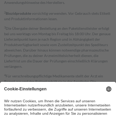
Anwendungshinweise des Herstellers.
2
Biozidprodukte
vorsichtig verwenden. Vor Gebrauch stets Etikett
und Produktinformationen lesen.
3
Die Übergabe deiner Bestellung an den Paketdienstleister erfolgt
bei uns werktags von Montag bis Freitag bis 18:00 Uhr. Der genaue
Lieferzeitpunkt kann je nach Region und in Abhängigkeit der
Produktverfügbarkeit sowie vom Zustellzeitpunkt des Spediteurs
abweichen. Darüber hinaus können notwendige pharmazeutische
Prüfungen, die zu deiner Arzneimittelsicherheit dienen, die
Lieferfrist um die Dauer der Prüfungen einschließlich Klärungen
verlängern.
4
Für verschreibungspflichtige Medikamente stellt der Arzt ein
Rezept aus und der Patient erhält sie in der Apotheke. Die
gesetzliche Krankenversicherung übernimmt in der Regel die
Kosten dafür, der Versicherte trägt einen Teil davon als Zuzahlung
mit.
Grundsätzlich leisten Mitglieder Zuzahlungen in Höhe von zehn
Prozent des Abgabepreises,
mindestens
jedoch
fünf Euro
und
höchstens zehn Euro.
Es sind jedoch nie mehr als die tatsächlichen