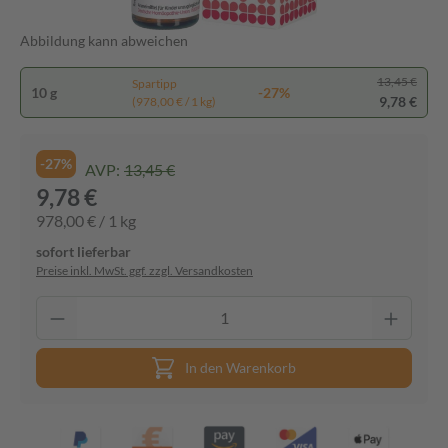
Abbildung kann abweichen
13,45 €
Spartipp
10 g
-27%
9,78 €
(978,00 € / 1 kg)
-27%
AVP:
13,45 €
9,78 €
978,00 € / 1 kg
sofort lieferbar
Preise inkl. MwSt. ggf. zzgl. Versandkosten
In den Warenkorb