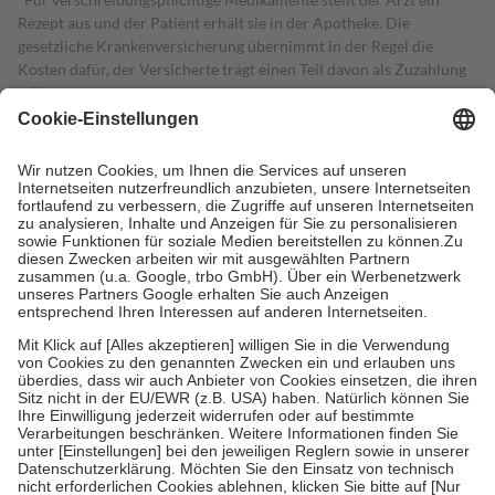
Rezept aus und der Patient erhält sie in der Apotheke. Die
gesetzliche Krankenversicherung übernimmt in der Regel die
Kosten dafür, der Versicherte trägt einen Teil davon als Zuzahlung
mit.
Grundsätzlich leisten Mitglieder Zuzahlungen in Höhe von zehn
Prozent des Abgabepreises,
mindestens
jedoch
fünf Euro
und
höchstens zehn Euro.
Es sind jedoch nie mehr als die tatsächlichen
Kosten der Leistung zu entrichten.
Diese Regeln gelten grundsätzlich auch für Online-Apotheken.
Bei Heilmitteln und häuslicher Krankenpflege beträgt die
Zuzahlung zehn Prozent der Kosten sowie zehn Euro je
Verordnung.
Um das Engagement der Versicherten für ihre eigene Gesundheit zu
stärken und die besondere Stellung der Familie zu unterstützen,
fallen
keine Zuzahlungen
an bei:
• Kindern und Jugendlichen bis zum vollendeten 18. Lebensjahr
mit Ausnahme der Fahrkosten
• Untersuchungen zur Vorsorge und Früherkennung, die von der
GKV getragen werden
• empfohlenen Schutzimpfungen
• Harn- und Blutteststreifen