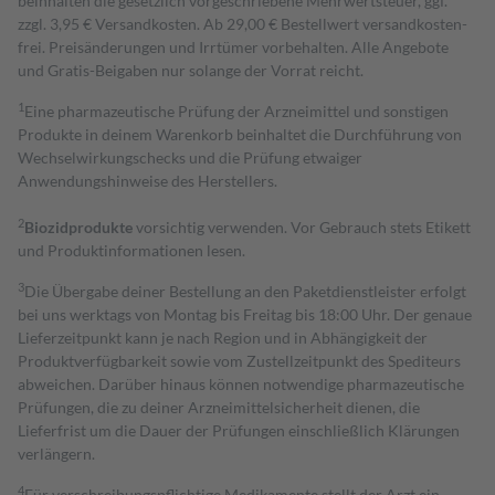
beinhalten die gesetzlich vorgeschriebene Mehrwertsteuer, ggf.
zzgl. 3,95 € Versandkosten. Ab 29,00 € Bestell­wert versand­kosten­
frei. Preisänderungen und Irrtümer vorbehalten. Alle Angebote
und Gratis-Beigaben nur solange der Vorrat reicht.
1
Eine pharmazeutische Prüfung der Arzneimittel und sonstigen
Produkte in deinem Warenkorb beinhaltet die Durchführung von
Wechselwirkungschecks und die Prüfung etwaiger
Anwendungshinweise des Herstellers.
2
Biozidprodukte
vorsichtig verwenden. Vor Gebrauch stets Etikett
und Produktinformationen lesen.
3
Die Übergabe deiner Bestellung an den Paketdienstleister erfolgt
bei uns werktags von Montag bis Freitag bis 18:00 Uhr. Der genaue
Lieferzeitpunkt kann je nach Region und in Abhängigkeit der
Produktverfügbarkeit sowie vom Zustellzeitpunkt des Spediteurs
abweichen. Darüber hinaus können notwendige pharmazeutische
Prüfungen, die zu deiner Arzneimittelsicherheit dienen, die
Lieferfrist um die Dauer der Prüfungen einschließlich Klärungen
verlängern.
4
Für verschreibungspflichtige Medikamente stellt der Arzt ein