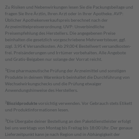
Zu Risiken und Nebenwirkungen lesen Sie die Packungsbeilage und
fragen Sie Ihre Ärztin, Ihren Arzt oder in Ihrer Apotheke. AVP:
Üblicher Apothekenverkaufspreis berechnet nach der
Arzneimittelpreisverordnung. UVP: Unverbindliche
Preisempfehlung des Herstellers. Die angegebenen Preise
beinhalten die gesetzlich vorgeschriebene Mehrwertsteuer, ggf.
zzgl. 3,95 € Versandkosten. Ab 29,00 € Bestell­wert versand­kosten­
frei. Preisänderungen und Irrtümer vorbehalten. Alle Angebote
und Gratis-Beigaben nur solange der Vorrat reicht.
1
Eine pharmazeutische Prüfung der Arzneimittel und sonstigen
Produkte in deinem Warenkorb beinhaltet die Durchführung von
Wechselwirkungschecks und die Prüfung etwaiger
Anwendungshinweise des Herstellers.
2
Biozidprodukte
vorsichtig verwenden. Vor Gebrauch stets Etikett
und Produktinformationen lesen.
3
Die Übergabe deiner Bestellung an den Paketdienstleister erfolgt
bei uns werktags von Montag bis Freitag bis 18:00 Uhr. Der genaue
Lieferzeitpunkt kann je nach Region und in Abhängigkeit der