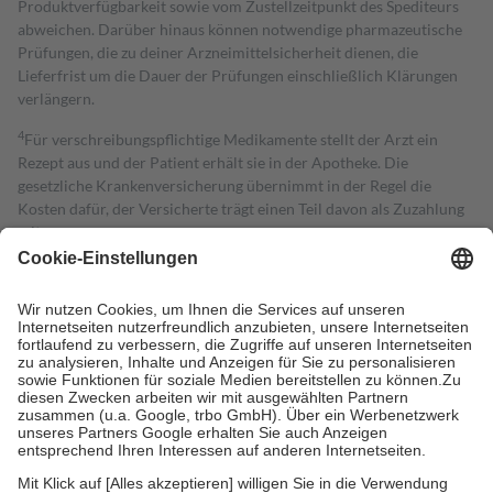
Produktverfügbarkeit sowie vom Zustellzeitpunkt des Spediteurs
abweichen. Darüber hinaus können notwendige pharmazeutische
Prüfungen, die zu deiner Arzneimittelsicherheit dienen, die
Lieferfrist um die Dauer der Prüfungen einschließlich Klärungen
verlängern.
4
Für verschreibungspflichtige Medikamente stellt der Arzt ein
Rezept aus und der Patient erhält sie in der Apotheke. Die
gesetzliche Krankenversicherung übernimmt in der Regel die
Kosten dafür, der Versicherte trägt einen Teil davon als Zuzahlung
mit.
Grundsätzlich leisten Mitglieder Zuzahlungen in Höhe von zehn
Prozent des Abgabepreises,
mindestens
jedoch
fünf Euro
und
höchstens zehn Euro.
Es sind jedoch nie mehr als die tatsächlichen
Kosten der Leistung zu entrichten.
Diese Regeln gelten grundsätzlich auch für Online-Apotheken.
Bei Heilmitteln und häuslicher Krankenpflege beträgt die
Zuzahlung zehn Prozent der Kosten sowie zehn Euro je
Verordnung.
Um das Engagement der Versicherten für ihre eigene Gesundheit zu
stärken und die besondere Stellung der Familie zu unterstützen,
fallen
keine Zuzahlungen
an bei: