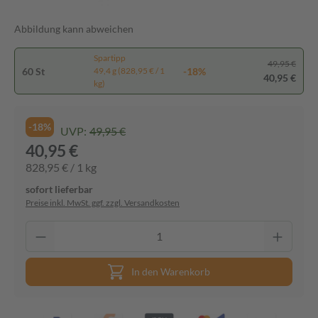
Abbildung kann abweichen
Spartipp
49,95 €
60 St
-18%
49,4 g (828,95 € / 1
40,95 €
kg)
-18%
UVP:
49,95 €
40,95 €
828,95 € / 1 kg
sofort lieferbar
Preise inkl. MwSt. ggf. zzgl. Versandkosten
In den Warenkorb