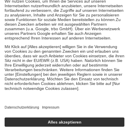
Kosten der Leistung zu entrichten.
Diese Regeln gelten grundsätzlich auch für Online-Apotheken.
Bei Heilmitteln und häuslicher Krankenpflege beträgt die
Zuzahlung zehn Prozent der Kosten sowie zehn Euro je
Verordnung.
Um das Engagement der Versicherten für ihre eigene Gesundheit zu
stärken und die besondere Stellung der Familie zu unterstützen,
fallen
keine Zuzahlungen
an bei:
• Kindern und Jugendlichen bis zum vollendeten 18. Lebensjahr
mit Ausnahme der Fahrkosten
• Untersuchungen zur Vorsorge und Früherkennung, die von der
GKV getragen werden
• empfohlenen Schutzimpfungen
• Harn- und Blutteststreifen
Wir nutzen Trusted Shops als unabhängigen Dienstleister für die
Einholung von Bewertungen. Trusted Shops hat Maßnahmen
getroffen, um sicherzustellen, dass es sich um echte Bewertungen
handelt. Mehr Informationen findest du hier:
https://help.etrusted.com/hc/de/articles/4419944605341