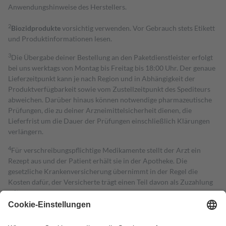
Anwendungshinweise des Herstellers.
2
Biozidprodukte
vorsichtig verwenden. Vor Gebrauch stets Etikett
und Produktinformationen lesen.
3
Die Übergabe deiner Bestellung an den Paketdienstleister erfolgt
bei uns werktags von Montag bis Freitag bis 18:00 Uhr. Der genaue
Lieferzeitpunkt kann je nach Region und in Abhängigkeit der
Produktverfügbarkeit sowie vom Zustellzeitpunkt des Spediteurs
abweichen. Darüber hinaus können notwendige pharmazeutische
Prüfungen, die zu deiner Arzneimittelsicherheit dienen, die
Lieferfrist um die Dauer der Prüfungen einschließlich Klärungen
verlängern.
4
Für verschreibungspflichtige Medikamente stellt der Arzt ein
Rezept aus und der Patient erhält sie in der Apotheke. Die
gesetzliche Krankenversicherung übernimmt in der Regel die
Kosten dafür, der Versicherte trägt einen Teil davon als Zuzahlung
mit.
Grundsätzlich leisten Mitglieder Zuzahlungen in Höhe von zehn
Prozent des Abgabepreises,
mindestens
jedoch
fünf Euro
und
höchstens zehn Euro.
Es sind jedoch nie mehr als die tatsächlichen