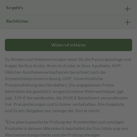
So geht's
Rechtliches
Widerruf erklären
Zu Risiken und Nebenwirkungen lesen Sie die Packungsbeilage und
fragen Sie Ihre Ärztin, Ihren Arzt oder in Ihrer Apotheke. AVP:
Üblicher Apothekenverkaufspreis berechnet nach der
Arzneimittelpreisverordnung. UVP: Unverbindliche
Preisempfehlung des Herstellers. Die angegebenen Preise
beinhalten die gesetzlich vorgeschriebene Mehrwertsteuer, ggf.
zzgl. 3,95 € Versandkosten. Ab 29,00 € Bestell­wert versand­kosten­
frei. Preisänderungen und Irrtümer vorbehalten. Alle Angebote
und Gratis-Beigaben nur solange der Vorrat reicht.
1
Eine pharmazeutische Prüfung der Arzneimittel und sonstigen
Produkte in deinem Warenkorb beinhaltet die Durchführung von
Wechselwirkungschecks und die Prüfung etwaiger