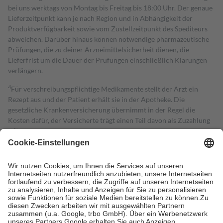
bei uns werktags von Montag bis Freitag bis 18:00 Uhr. Der genaue
Lieferzeitpunkt kann je nach Region und in Abhängigkeit der
Produktverfügbarkeit sowie vom Zustellzeitpunkt des Spediteurs
abweichen. Darüber hinaus können notwendige pharmazeutische
Prüfungen, die zu deiner Arzneimittelsicherheit dienen, die
Lieferfrist um die Dauer der Prüfungen einschließlich Klärungen
verlängern.
4
Für verschreibungspflichtige Medikamente stellt der Arzt ein
Rezept aus und der Patient erhält sie in der Apotheke. Die
gesetzliche Krankenversicherung übernimmt in der Regel die
Kosten dafür, der Versicherte trägt einen Teil davon als Zuzahlung
mit.
Grundsätzlich leisten Mitglieder Zuzahlungen in Höhe von zehn
Prozent des Abgabepreises,
mindestens
jedoch
fünf Euro
und
höchstens zehn Euro.
Es sind jedoch nie mehr als die tatsächlichen
Kosten der Leistung zu entrichten.
Diese Regeln gelten grundsätzlich auch für Online-Apotheken.
Bei Heilmitteln und häuslicher Krankenpflege beträgt die
Zuzahlung zehn Prozent der Kosten sowie zehn Euro je
Verordnung.