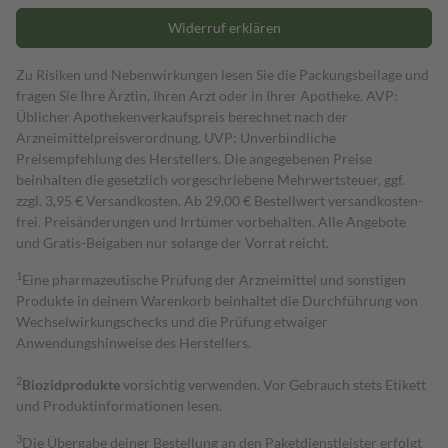
Widerruf erklären
Zu Risiken und Nebenwirkungen lesen Sie die Packungsbeilage und
fragen Sie Ihre Ärztin, Ihren Arzt oder in Ihrer Apotheke. AVP:
Üblicher Apothekenverkaufspreis berechnet nach der
Arzneimittelpreisverordnung. UVP: Unverbindliche
Preisempfehlung des Herstellers. Die angegebenen Preise
beinhalten die gesetzlich vorgeschriebene Mehrwertsteuer, ggf.
zzgl. 3,95 € Versandkosten. Ab 29,00 € Bestell­wert versand­kosten­
frei. Preisänderungen und Irrtümer vorbehalten. Alle Angebote
und Gratis-Beigaben nur solange der Vorrat reicht.
1
Eine pharmazeutische Prüfung der Arzneimittel und sonstigen
Produkte in deinem Warenkorb beinhaltet die Durchführung von
Wechselwirkungschecks und die Prüfung etwaiger
Anwendungshinweise des Herstellers.
2
Biozidprodukte
vorsichtig verwenden. Vor Gebrauch stets Etikett
und Produktinformationen lesen.
3
Die Übergabe deiner Bestellung an den Paketdienstleister erfolgt