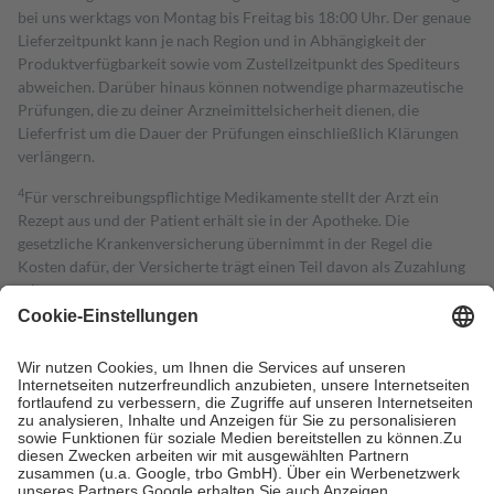
bei uns werktags von Montag bis Freitag bis 18:00 Uhr. Der genaue
Lieferzeitpunkt kann je nach Region und in Abhängigkeit der
Produktverfügbarkeit sowie vom Zustellzeitpunkt des Spediteurs
abweichen. Darüber hinaus können notwendige pharmazeutische
Prüfungen, die zu deiner Arzneimittelsicherheit dienen, die
Lieferfrist um die Dauer der Prüfungen einschließlich Klärungen
verlängern.
4
Für verschreibungspflichtige Medikamente stellt der Arzt ein
Rezept aus und der Patient erhält sie in der Apotheke. Die
gesetzliche Krankenversicherung übernimmt in der Regel die
Kosten dafür, der Versicherte trägt einen Teil davon als Zuzahlung
mit.
Grundsätzlich leisten Mitglieder Zuzahlungen in Höhe von zehn
Prozent des Abgabepreises,
mindestens
jedoch
fünf Euro
und
höchstens zehn Euro.
Es sind jedoch nie mehr als die tatsächlichen
Kosten der Leistung zu entrichten.
Diese Regeln gelten grundsätzlich auch für Online-Apotheken.
Bei Heilmitteln und häuslicher Krankenpflege beträgt die
Zuzahlung zehn Prozent der Kosten sowie zehn Euro je
Verordnung.