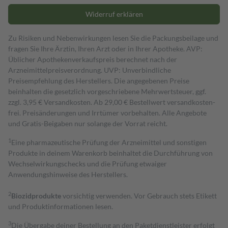
Widerruf erklären
Zu Risiken und Nebenwirkungen lesen Sie die Packungsbeilage und
fragen Sie Ihre Ärztin, Ihren Arzt oder in Ihrer Apotheke. AVP:
Üblicher Apothekenverkaufspreis berechnet nach der
Arzneimittelpreisverordnung. UVP: Unverbindliche
Preisempfehlung des Herstellers. Die angegebenen Preise
beinhalten die gesetzlich vorgeschriebene Mehrwertsteuer, ggf.
zzgl. 3,95 € Versandkosten. Ab 29,00 € Bestell­wert versand­kosten­
frei. Preisänderungen und Irrtümer vorbehalten. Alle Angebote
und Gratis-Beigaben nur solange der Vorrat reicht.
1
Eine pharmazeutische Prüfung der Arzneimittel und sonstigen
Produkte in deinem Warenkorb beinhaltet die Durchführung von
Wechselwirkungschecks und die Prüfung etwaiger
Anwendungshinweise des Herstellers.
2
Biozidprodukte
vorsichtig verwenden. Vor Gebrauch stets Etikett
und Produktinformationen lesen.
3
Die Übergabe deiner Bestellung an den Paketdienstleister erfolgt