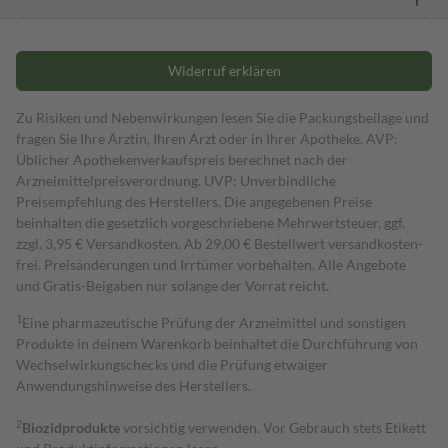
Widerruf erklären
Zu Risiken und Nebenwirkungen lesen Sie die Packungsbeilage und
fragen Sie Ihre Ärztin, Ihren Arzt oder in Ihrer Apotheke. AVP:
Üblicher Apothekenverkaufspreis berechnet nach der
Arzneimittelpreisverordnung. UVP: Unverbindliche
Preisempfehlung des Herstellers. Die angegebenen Preise
beinhalten die gesetzlich vorgeschriebene Mehrwertsteuer, ggf.
zzgl. 3,95 € Versandkosten. Ab 29,00 € Bestell­wert versand­kosten­
frei. Preisänderungen und Irrtümer vorbehalten. Alle Angebote
und Gratis-Beigaben nur solange der Vorrat reicht.
1
Eine pharmazeutische Prüfung der Arzneimittel und sonstigen
Produkte in deinem Warenkorb beinhaltet die Durchführung von
Wechselwirkungschecks und die Prüfung etwaiger
Anwendungshinweise des Herstellers.
2
Biozidprodukte
vorsichtig verwenden. Vor Gebrauch stets Etikett