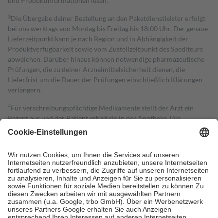
und Produktinformationen lesen.
3
Die Übergabe deiner Bestellung an den Paketdienstleister erfolgt
bei uns werktags von Montag bis Freitag bis 18:00 Uhr. Der genaue
Lieferzeitpunkt kann je nach Region und in Abhängigkeit der
Produktverfügbarkeit sowie vom Zustellzeitpunkt des Spediteurs
abweichen. Darüber hinaus können notwendige pharmazeutische
Prüfungen, die zu deiner Arzneimittelsicherheit dienen, die
Lieferfrist um die Dauer der Prüfungen einschließlich Klärungen
verlängern.
4
Für verschreibungspflichtige Medikamente stellt der Arzt ein
Rezept aus und der Patient erhält sie in der Apotheke. Die
gesetzliche Krankenversicherung übernimmt in der Regel die
Kosten dafür, der Versicherte trägt einen Teil davon als Zuzahlung
mit.
Grundsätzlich leisten Mitglieder Zuzahlungen in Höhe von zehn
Prozent des Abgabepreises,
mindestens
jedoch
fünf Euro
und
höchstens zehn Euro.
Es sind jedoch nie mehr als die tatsächlichen
Kosten der Leistung zu entrichten.
Diese Regeln gelten grundsätzlich auch für Online-Apotheken.
Bei Heilmitteln und häuslicher Krankenpflege beträgt die