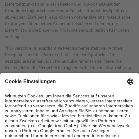
Lieferzeitpunkt kann je nach Region und in Abhängigkeit der
Produktverfügbarkeit sowie vom Zustellzeitpunkt des Spediteurs
abweichen. Darüber hinaus können notwendige pharmazeutische
Prüfungen, die zu deiner Arzneimittelsicherheit dienen, die
Lieferfrist um die Dauer der Prüfungen einschließlich Klärungen
verlängern.
4
Für verschreibungspflichtige Medikamente stellt der Arzt ein
Rezept aus und der Patient erhält sie in der Apotheke. Die
gesetzliche Krankenversicherung übernimmt in der Regel die
Kosten dafür, der Versicherte trägt einen Teil davon als Zuzahlung
mit.
Grundsätzlich leisten Mitglieder Zuzahlungen in Höhe von zehn
Prozent des Abgabepreises,
mindestens
jedoch
fünf Euro
und
höchstens zehn Euro.
Es sind jedoch nie mehr als die tatsächlichen
Kosten der Leistung zu entrichten.
Diese Regeln gelten grundsätzlich auch für Online-Apotheken.
Bei Heilmitteln und häuslicher Krankenpflege beträgt die
Zuzahlung zehn Prozent der Kosten sowie zehn Euro je
Verordnung.
Um das Engagement der Versicherten für ihre eigene Gesundheit zu