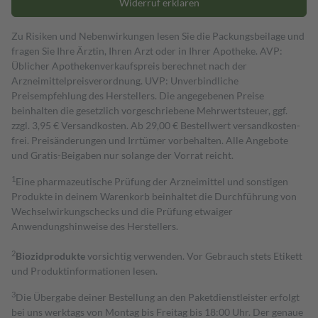
Widerruf erklären
Zu Risiken und Nebenwirkungen lesen Sie die Packungsbeilage und
fragen Sie Ihre Ärztin, Ihren Arzt oder in Ihrer Apotheke. AVP:
Üblicher Apothekenverkaufspreis berechnet nach der
Arzneimittelpreisverordnung. UVP: Unverbindliche
Preisempfehlung des Herstellers. Die angegebenen Preise
beinhalten die gesetzlich vorgeschriebene Mehrwertsteuer, ggf.
zzgl. 3,95 € Versandkosten. Ab 29,00 € Bestell­wert versand­kosten­
frei. Preisänderungen und Irrtümer vorbehalten. Alle Angebote
und Gratis-Beigaben nur solange der Vorrat reicht.
1
Eine pharmazeutische Prüfung der Arzneimittel und sonstigen
Produkte in deinem Warenkorb beinhaltet die Durchführung von
Wechselwirkungschecks und die Prüfung etwaiger
Anwendungshinweise des Herstellers.
2
Biozidprodukte
vorsichtig verwenden. Vor Gebrauch stets Etikett
und Produktinformationen lesen.
3
Die Übergabe deiner Bestellung an den Paketdienstleister erfolgt
bei uns werktags von Montag bis Freitag bis 18:00 Uhr. Der genaue