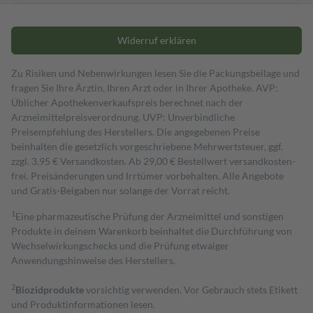
Widerruf erklären
Zu Risiken und Nebenwirkungen lesen Sie die Packungsbeilage und
fragen Sie Ihre Ärztin, Ihren Arzt oder in Ihrer Apotheke. AVP:
Üblicher Apothekenverkaufspreis berechnet nach der
Arzneimittelpreisverordnung. UVP: Unverbindliche
Preisempfehlung des Herstellers. Die angegebenen Preise
beinhalten die gesetzlich vorgeschriebene Mehrwertsteuer, ggf.
zzgl. 3,95 € Versandkosten. Ab 29,00 € Bestell­wert versand­kosten­
frei. Preisänderungen und Irrtümer vorbehalten. Alle Angebote
und Gratis-Beigaben nur solange der Vorrat reicht.
1
Eine pharmazeutische Prüfung der Arzneimittel und sonstigen
Produkte in deinem Warenkorb beinhaltet die Durchführung von
Wechselwirkungschecks und die Prüfung etwaiger
Anwendungshinweise des Herstellers.
2
Biozidprodukte
vorsichtig verwenden. Vor Gebrauch stets Etikett
und Produktinformationen lesen.