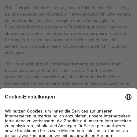
3
Die Übergabe deiner Bestellung an den Paketdienstleister erfolgt
bei uns werktags von Montag bis Freitag bis 18:00 Uhr. Der genaue
Lieferzeitpunkt kann je nach Region und in Abhängigkeit der
Produktverfügbarkeit sowie vom Zustellzeitpunkt des Spediteurs
abweichen. Darüber hinaus können notwendige pharmazeutische
Prüfungen, die zu deiner Arzneimittelsicherheit dienen, die
Lieferfrist um die Dauer der Prüfungen einschließlich Klärungen
verlängern.
4
Für verschreibungspflichtige Medikamente stellt der Arzt ein
Rezept aus und der Patient erhält sie in der Apotheke. Die
gesetzliche Krankenversicherung übernimmt in der Regel die
Kosten dafür, der Versicherte trägt einen Teil davon als Zuzahlung
mit.
Grundsätzlich leisten Mitglieder Zuzahlungen in Höhe von zehn
Prozent des Abgabepreises,
mindestens
jedoch
fünf Euro
und
höchstens zehn Euro.
Es sind jedoch nie mehr als die tatsächlichen
Kosten der Leistung zu entrichten.
Diese Regeln gelten grundsätzlich auch für Online-Apotheken.
Bei Heilmitteln und häuslicher Krankenpflege beträgt die
Zuzahlung zehn Prozent der Kosten sowie zehn Euro je