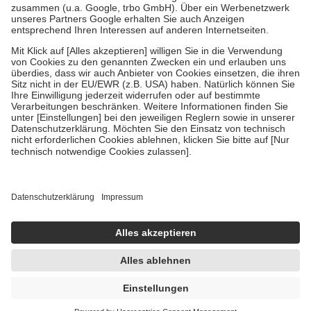
Verordnung.
Um das Engagement der Versicherten für ihre eigene Gesundheit zu
stärken und die besondere Stellung der Familie zu unterstützen,
fallen
keine Zuzahlungen
an bei:
• Kindern und Jugendlichen bis zum vollendeten 18. Lebensjahr
mit Ausnahme der Fahrkosten
• Untersuchungen zur Vorsorge und Früherkennung, die von der
GKV getragen werden
• empfohlenen Schutzimpfungen
• Harn- und Blutteststreifen
Wir nutzen Trusted Shops als unabhängigen Dienstleister für die
Einholung von Bewertungen. Trusted Shops hat Maßnahmen
getroffen, um sicherzustellen, dass es sich um echte Bewertungen
handelt. Mehr Informationen findest du hier:
https://help.etrusted.com/hc/de/articles/4419944605341
Einige Bilder und Inhalte wurden unter Zuhilfenahme künstlicher
Intelligenz erstellt.
41,10 €