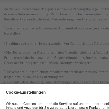
Zu Risiken und Nebenwirkungen lesen Sie die Packungsbeilage und fra
Arzneimittelpreisverordnung. UVP: Unverbindliche Preisempfehlung de
Bestell­wert versand­kosten­frei. Preisänderungen und Irrtümer vorbeh
1
Eine pharmazeutische Prüfung der Arzneimittel und sonstigen Pro
Herstellers.
2
Biozidprodukte
vorsichtig verwenden. Vor Gebrauch stets Etikett u
3
Die Übergabe deiner Bestellung an den Paketdienstleister erfolgt bei
Produktverfügbarkeit sowie vom Zustellzeitpunkt des Spediteurs abwe
Dauer der Prüfungen einschließlich Klärungen verlängern.
4
Für verschreibungspflichtige Medikamente stellt der Arzt ein Rezept 
trägt einen Teil davon als Zuzahlung mit.
Grundsätzlich leisten Mitglieder Zuzahlungen in Höhe von zehn Proz
zu entrichten.
Diese Regeln gelten grundsätzlich auch für Online-Apotheken.
Bei Heilmitteln und häuslicher Krankenpflege beträgt die Zuzahlung 
Um das Engagement der Versicherten für ihre eigene Gesundheit zu stä
• Kindern und Jugendlichen bis zum vollendeten 18. Lebensjahr mit