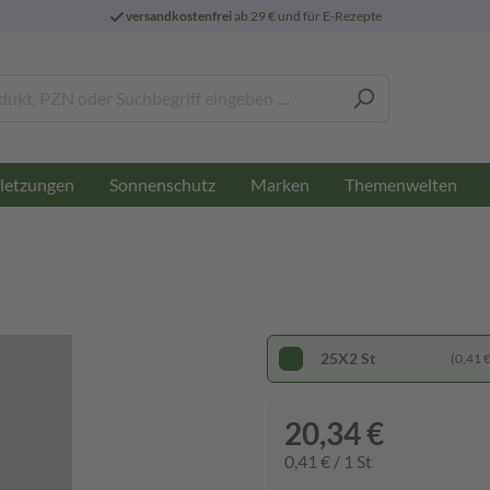
versandkostenfrei
ab 29 € und für E-Rezepte
letzungen
Sonnenschutz
Marken
Themenwelten
25X2 St
(0,41 € 
20,34 €
0,41 € / 1 St