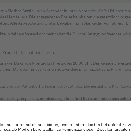
gen Sie Ihre Ärztin, Ihren Arzt oder in Ihrer Apotheke. AVP: Üblicher A
s Herstellers. Die angegebenen Preise beinhalten die gesetzlich vorgesc
alten. Alle Angebote und Gratis-Beigaben nur solange der Vorrat reicht.
dukte in deinem Warenkorb beinhaltet die Durchführung von Wechselwir
nd Produktinformationen lesen.
 uns werktags von Montag bis Freitag bis 18:00 Uhr. Der genaue Lieferze
ichen. Darüber hinaus können notwendige pharmazeutische Prüfungen, die
aus und der Patient erhält sie in der Apotheke. Die gesetzliche Krankenv
ent des Abgabepreises,
mindestens
jedoch
fünf Euro
und
höchstens zehn 
zehn Prozent der Kosten sowie zehn Euro je Verordnung.
rken und die besondere Stellung der Familie zu unterstützen, fallen
kein
 Ausnahme der Fahrkosten