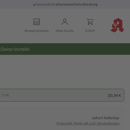
persönliche
pharmazeutische Beratung
Rezept einlösen
Mein Konto
0,00 €
Deine Vorteile
20,34 €
/ 1 St)
sofort lieferbar
Preise inkl. MwSt. ggf. zzgl. Versandkosten