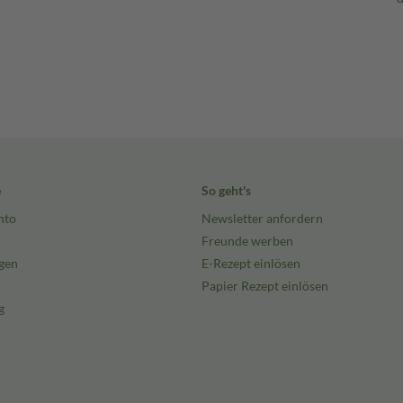
e
So geht's
nto
Newsletter anfordern
Freunde werben
gen
E-Rezept einlösen
Papier Rezept einlösen
g