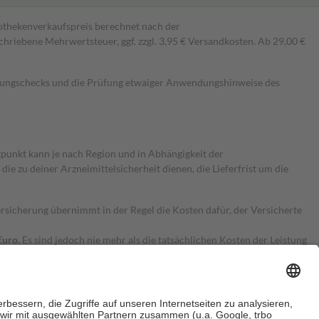
pothekenverkaufspreis berechnet nach der
hriebene Mehrwertsteuer, ggf. zzgl. 3,95 € Versandkosten. Ab 29,00 €
kungschecks und die Prüfung etwaiger Anwendungshinweise des
itpunkt kann je nach Region und in Abhängigkeit der
 zu deiner Arzneimittelsicherheit dienen, die Lieferfrist um die
ersicherung übernimmt in der Regel die Kosten dafür, der Versicherte
Euro.
Es sind jedoch nie mehr als die tatsächlichen Kosten der Leistung
e Zuzahlungen
an bei: