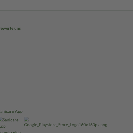
Bewerte uns
Sanicare App