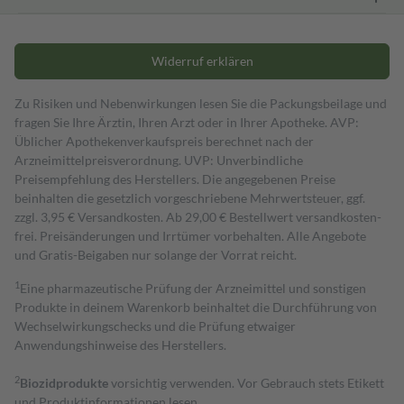
Widerruf erklären
Zu Risiken und Nebenwirkungen lesen Sie die Packungsbeilage und
fragen Sie Ihre Ärztin, Ihren Arzt oder in Ihrer Apotheke. AVP:
Üblicher Apothekenverkaufspreis berechnet nach der
Arzneimittelpreisverordnung. UVP: Unverbindliche
Preisempfehlung des Herstellers. Die angegebenen Preise
beinhalten die gesetzlich vorgeschriebene Mehrwertsteuer, ggf.
zzgl. 3,95 € Versandkosten. Ab 29,00 € Bestell­wert versand­kosten­
frei. Preisänderungen und Irrtümer vorbehalten. Alle Angebote
und Gratis-Beigaben nur solange der Vorrat reicht.
1
Eine pharmazeutische Prüfung der Arzneimittel und sonstigen
Produkte in deinem Warenkorb beinhaltet die Durchführung von
Wechselwirkungschecks und die Prüfung etwaiger
Anwendungshinweise des Herstellers.
2
Biozidprodukte
vorsichtig verwenden. Vor Gebrauch stets Etikett
und Produktinformationen lesen.