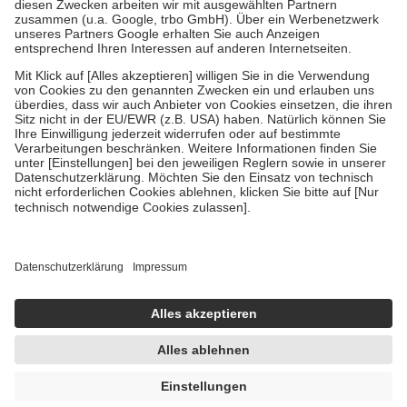
Zuzahlung zehn Prozent der Kosten sowie zehn Euro je
Verordnung.
Um das Engagement der Versicherten für ihre eigene Gesundheit zu
stärken und die besondere Stellung der Familie zu unterstützen,
fallen
keine Zuzahlungen
an bei:
• Kindern und Jugendlichen bis zum vollendeten 18. Lebensjahr
mit Ausnahme der Fahrkosten
• Untersuchungen zur Vorsorge und Früherkennung, die von der
GKV getragen werden
• empfohlenen Schutzimpfungen
• Harn- und Blutteststreifen
Wir nutzen Trusted Shops als unabhängigen Dienstleister für die
Einholung von Bewertungen. Trusted Shops hat Maßnahmen
getroffen, um sicherzustellen, dass es sich um echte Bewertungen
handelt. Mehr Informationen findest du hier:
https://help.etrusted.com/hc/de/articles/4419944605341
Einige Bilder und Inhalte wurden unter Zuhilfenahme künstlicher
Intelligenz erstellt.
UVP:
3,89 €