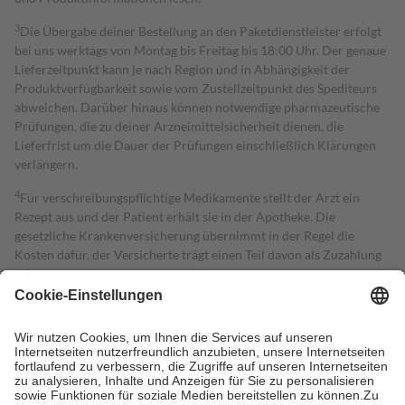
3
Die Übergabe deiner Bestellung an den Paketdienstleister erfolgt
bei uns werktags von Montag bis Freitag bis 18:00 Uhr. Der genaue
Lieferzeitpunkt kann je nach Region und in Abhängigkeit der
Produktverfügbarkeit sowie vom Zustellzeitpunkt des Spediteurs
abweichen. Darüber hinaus können notwendige pharmazeutische
Prüfungen, die zu deiner Arzneimittelsicherheit dienen, die
Lieferfrist um die Dauer der Prüfungen einschließlich Klärungen
verlängern.
4
Für verschreibungspflichtige Medikamente stellt der Arzt ein
Rezept aus und der Patient erhält sie in der Apotheke. Die
gesetzliche Krankenversicherung übernimmt in der Regel die
Kosten dafür, der Versicherte trägt einen Teil davon als Zuzahlung
mit.
Grundsätzlich leisten Mitglieder Zuzahlungen in Höhe von zehn
Prozent des Abgabepreises,
mindestens
jedoch
fünf Euro
und
höchstens zehn Euro.
Es sind jedoch nie mehr als die tatsächlichen
Kosten der Leistung zu entrichten.
Diese Regeln gelten grundsätzlich auch für Online-Apotheken.
Bei Heilmitteln und häuslicher Krankenpflege beträgt die