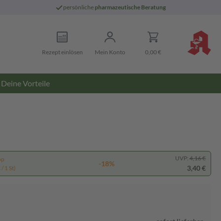
persönliche
pharmazeutische Beratung
Rezept einlösen
Mein Konto
0,00 €
Deine Vorteile
UVP:
4,16 €
pp
-18%
3,40 €
/ 1 St)