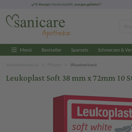
3
E-Rezept:
Heute bestellt,
morgen geliefert
Menü
Bestseller
Sparsets
Schmerzen & Ver
Verbandsmaterial
Pflaster
Wundverband
Leukoplast Soft 38 mm x 72mm 10 St