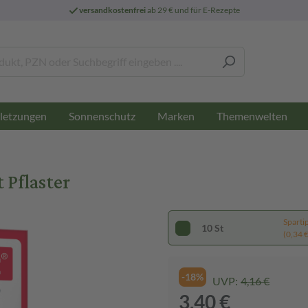
versandkostenfrei
ab 29 € und für E-Rezepte
letzungen
Sonnenschutz
Marken
Themenwelten
 Pflaster
Sparti
10 St
(0,34 € 
-18%
UVP:
4,16 €
3,40 €