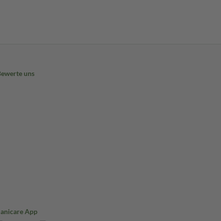
Bewerte uns
Sanicare App