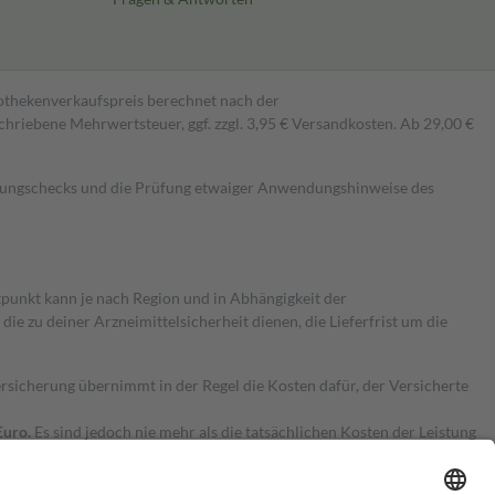
pothekenverkaufspreis berechnet nach der
hriebene Mehrwertsteuer, ggf. zzgl. 3,95 € Versandkosten. Ab 29,00 €
kungschecks und die Prüfung etwaiger Anwendungshinweise des
itpunkt kann je nach Region und in Abhängigkeit der
 zu deiner Arzneimittelsicherheit dienen, die Lieferfrist um die
ersicherung übernimmt in der Regel die Kosten dafür, der Versicherte
Euro.
Es sind jedoch nie mehr als die tatsächlichen Kosten der Leistung