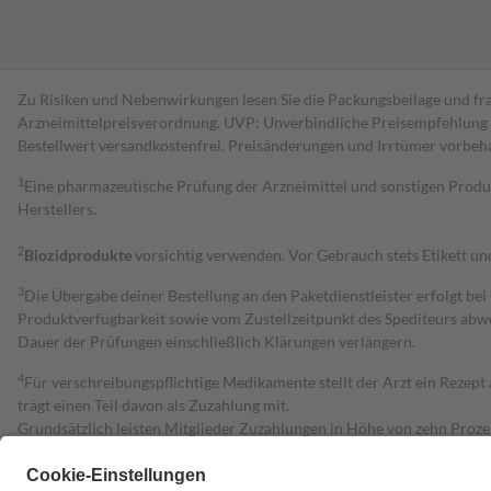
Zu Risiken und Nebenwirkungen lesen Sie die Packungsbeilage und fra
Arzneimittelpreisverordnung. UVP: Unverbindliche Preisempfehlung de
Bestell­wert versand­kosten­frei. Preisänderungen und Irrtümer vorbeh
1
Eine pharmazeutische Prüfung der Arzneimittel und sonstigen Pro
Herstellers.
2
Biozidprodukte
vorsichtig verwenden. Vor Gebrauch stets Etikett u
3
Die Übergabe deiner Bestellung an den Paketdienstleister erfolgt bei
Produktverfügbarkeit sowie vom Zustellzeitpunkt des Spediteurs abwe
Dauer der Prüfungen einschließlich Klärungen verlängern.
4
Für verschreibungspflichtige Medikamente stellt der Arzt ein Rezept 
trägt einen Teil davon als Zuzahlung mit.
Grundsätzlich leisten Mitglieder Zuzahlungen in Höhe von zehn Proz
zu entrichten.
Diese Regeln gelten grundsätzlich auch für Online-Apotheken.