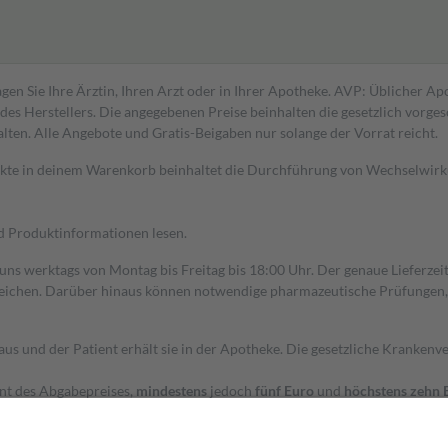
gen Sie Ihre Ärztin, Ihren Arzt oder in Ihrer Apotheke. AVP: Üblicher A
s Herstellers. Die angegebenen Preise beinhalten die gesetzlich vorgesc
alten. Alle Angebote und Gratis-Beigaben nur solange der Vorrat reicht.
dukte in deinem Warenkorb beinhaltet die Durchführung von Wechselwir
nd Produktinformationen lesen.
 uns werktags von Montag bis Freitag bis 18:00 Uhr. Der genaue Lieferze
ichen. Darüber hinaus können notwendige pharmazeutische Prüfungen, die
aus und der Patient erhält sie in der Apotheke. Die gesetzliche Krankenv
ent des Abgabepreises,
mindestens
jedoch
fünf Euro
und
höchstens zehn 