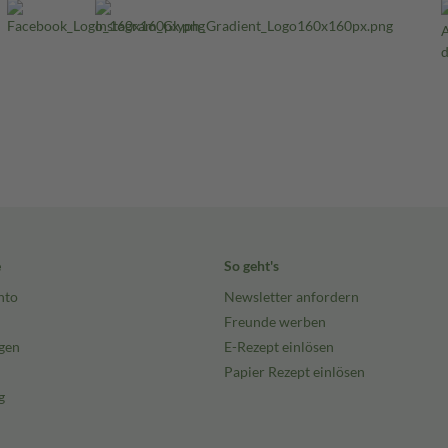
e
So geht's
nto
Newsletter anfordern
Freunde werben
gen
E-Rezept einlösen
Papier Rezept einlösen
g