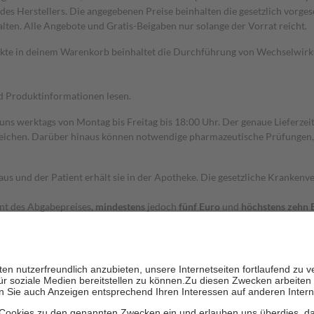
s Herstellers. Die angegebenen Preise beinhalten die gesetzlich vorgesc
alten. Alle Angebote und Gratis-Beigaben nur solange der Vorrat reicht.
dukte in deinem Warenkorb beinhaltet die Durchführung von Wechselwir
nd Produktinformationen lesen.
 uns werktags von Montag bis Freitag bis 18:00 Uhr. Der genaue Lieferze
ichen. Darüber hinaus können notwendige pharmazeutische Prüfungen, die
aus und der Patient erhält sie in der Apotheke. Die gesetzliche Krankenv
ent des Abgabepreises,
mindestens
jedoch
fünf Euro
und
höchstens zehn 
zehn Prozent der Kosten sowie zehn Euro je Verordnung.
rken und die besondere Stellung der Familie zu unterstützen, fallen
kein
 Ausnahme der Fahrkosten
 getragen werden