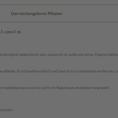
Darreichungsform: Pflaster
,5 cmx5 m
endungsfall abgestimmt sein. Leukosilk ist aufgrund seiner Eigenschaften
ierpflaster. Es ist hautfreundlich und lässt sich rückstandslos entfernen.
acrylatklebemasse und ist nicht mit Naturkautschuklatex hergestellt.
 Kanülen