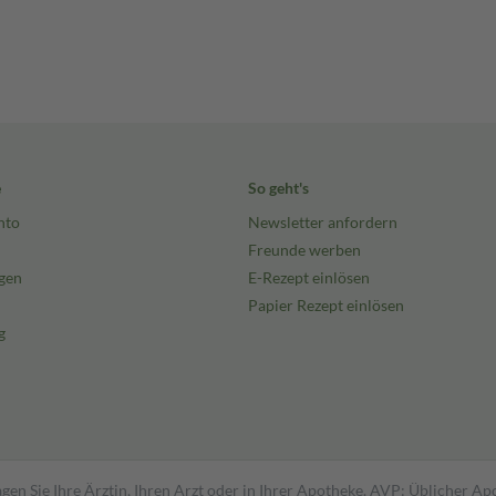
e
So geht's
nto
Newsletter anfordern
Freunde werben
gen
E-Rezept einlösen
Papier Rezept einlösen
g
gen Sie Ihre Ärztin, Ihren Arzt oder in Ihrer Apotheke. AVP: Üblicher A