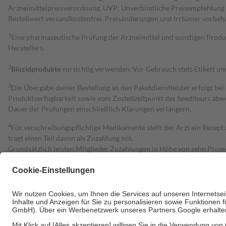
Arzneimittelpreisverordnung. UVP: Unverbindliche Preisempfehlung de
Bestell­wert versand­kosten­frei. Preisänderungen und Irrtümer vorbeh
1
Eine pharmazeutische Prüfung der Arzneimittel und sonstigen Pro
Herstellers.
2
Biozidprodukte
vorsichtig verwenden. Vor Gebrauch stets Etikett u
3
Die Übergabe deiner Bestellung an den Paketdienstleister erfolgt bei
Produktverfügbarkeit sowie vom Zustellzeitpunkt des Spediteurs abwe
Dauer der Prüfungen einschließlich Klärungen verlängern.
4
Für verschreibungspflichtige Medikamente stellt der Arzt ein Rezept 
trägt einen Teil davon als Zuzahlung mit.
Grundsätzlich leisten Mitglieder Zuzahlungen in Höhe von zehn Proz
zu entrichten.
Diese Regeln gelten grundsätzlich auch für Online-Apotheken.
Bei Heilmitteln und häuslicher Krankenpflege beträgt die Zuzahlung 
Um das Engagement der Versicherten für ihre eigene Gesundheit zu stä
• Kindern und Jugendlichen bis zum vollendeten 18. Lebensjahr mit
• Untersuchungen zur Vorsorge und Früherkennung, die von der GKV
• empfohlenen Schutzimpfungen