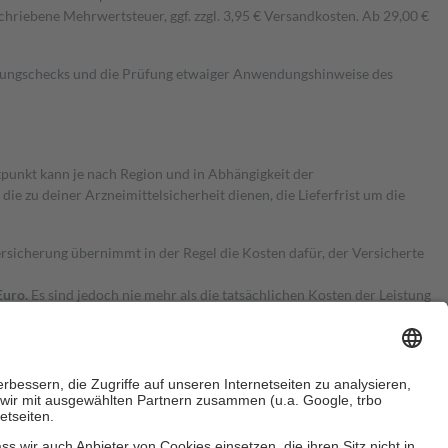
hriebene Mehrwertsteuer, ggf. zzgl. 3,95 € Versandkosten. Ab 29,00 €
kungschecks und die Prüfung etwaiger Anwendungshinweise des
itpunkt kann je nach Region und in Abhängigkeit der
 zu deiner Arzneimittelsicherheit dienen, die Lieferfrist um die
ersicherung übernimmt in der Regel die Kosten dafür, der Versicherte
Euro.
Es sind jedoch nie mehr als die tatsächlichen Kosten der Leistung
e Zuzahlungen
an bei: