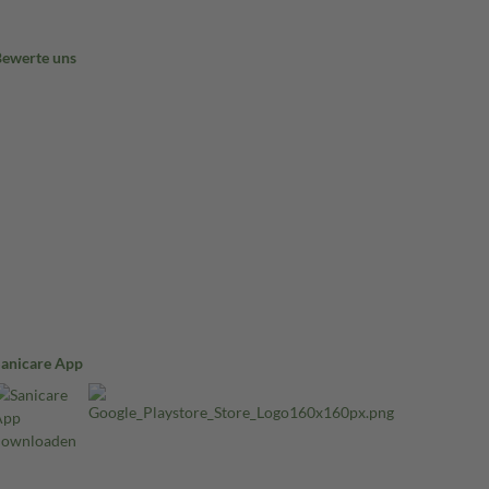
Bewerte uns
Sanicare App