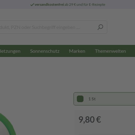
versandkostenfrei
ab 29 € und für E-Rezepte
letzungen
Sonnenschutz
Marken
Themenwelten
1 St
9,80 €