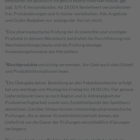
beinhalten die gesetzlich vorgeschriebene Mehrwertsteuer, ggf.
zzgl. 3,95 € Versandkosten. Ab 29,00 € Bestell­wert versand­kosten­
frei. Preisänderungen und Irrtümer vorbehalten. Alle Angebote
und Gratis-Beigaben nur solange der Vorrat reicht.
1
Eine pharmazeutische Prüfung der Arzneimittel und sonstigen
Produkte in deinem Warenkorb beinhaltet die Durchführung von
Wechselwirkungschecks und die Prüfung etwaiger
Anwendungshinweise des Herstellers.
2
Biozidprodukte
vorsichtig verwenden. Vor Gebrauch stets Etikett
und Produktinformationen lesen.
3
Die Übergabe deiner Bestellung an den Paketdienstleister erfolgt
bei uns werktags von Montag bis Freitag bis 18:00 Uhr. Der genaue
Lieferzeitpunkt kann je nach Region und in Abhängigkeit der
Produktverfügbarkeit sowie vom Zustellzeitpunkt des Spediteurs
abweichen. Darüber hinaus können notwendige pharmazeutische
Prüfungen, die zu deiner Arzneimittelsicherheit dienen, die
Lieferfrist um die Dauer der Prüfungen einschließlich Klärungen
verlängern.
4