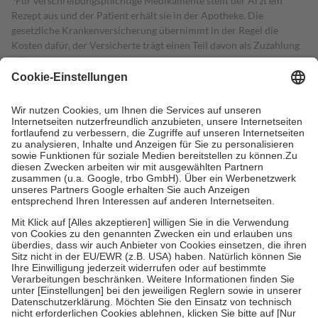
Für verschreibungspflichtige Medikamente stellt der Arzt ein
Rezept aus und der Patient erhält sie in der Apotheke. Die
gesetzliche Krankenversicherung übernimmt in der Regel die
Kosten dafür, der Versicherte trägt einen Teil davon als Zuzahlung
mit.
Grundsätzlich leisten Mitglieder Zuzahlungen in Höhe von zehn
Prozent des Abgabepreises,
mindestens
jedoch
fünf Euro
und
höchstens zehn Euro.
Es sind jedoch nie mehr als die tatsächlichen
Kosten der Leistung zu entrichten.
Diese Regeln gelten grundsätzlich auch für Online-Apotheken.
Bei Heilmitteln und häuslicher Krankenpflege beträgt die
Zuzahlung zehn Prozent der Kosten sowie zehn Euro je
Verordnung.
Um das Engagement der Versicherten für ihre eigene Gesundheit zu
stärken und die besondere Stellung der Familie zu unterstützen,
fallen
keine Zuzahlungen
an bei:
• Kindern und Jugendlichen bis zum vollendeten 18. Lebensjahr
mit Ausnahme der Fahrkosten
• Untersuchungen zur Vorsorge und Früherkennung, die von der
GKV getragen werden
• empfohlenen Schutzimpfungen
• Harn- und Blutteststreifen