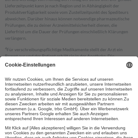
Lieferzeitpunkt kann je nach Region und in Abhängigkeit der
Produktverfügbarkeit sowie vom Zustellzeitpunkt des Spediteurs
abweichen. Darüber hinaus können notwendige pharmazeutische
Prüfungen, die zu deiner Arzneimittelsicherheit dienen, die
Lieferfrist um die Dauer der Prüfungen einschließlich Klärungen
verlängern.
4
Für verschreibungspflichtige Medikamente stellt der Arzt ein
Rezept aus und der Patient erhält sie in der Apotheke. Die
gesetzliche Krankenversicherung übernimmt in der Regel die
Kosten dafür, der Versicherte trägt einen Teil davon als Zuzahlung
mit.
Grundsätzlich leisten Mitglieder Zuzahlungen in Höhe von zehn
Prozent des Abgabepreises,
mindestens
jedoch
fünf Euro
und
höchstens zehn Euro.
Es sind jedoch nie mehr als die tatsächlichen
Kosten der Leistung zu entrichten.
Diese Regeln gelten grundsätzlich auch für Online-Apotheken.
Bei Heilmitteln und häuslicher Krankenpflege beträgt die
Zuzahlung zehn Prozent der Kosten sowie zehn Euro je
Verordnung.
Um das Engagement der Versicherten für ihre eigene Gesundheit zu