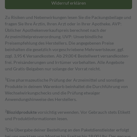
Widerruf erklären
Zu Risiken und Nebenwirkungen lesen Sie die Packungsbeilage und
fragen Sie Ihre Ärztin, Ihren Arzt oder in Ihrer Apotheke. AVP:
Üblicher Apothekenverkaufspreis berechnet nach der
Arzneimittelpreisverordnung. UVP: Unverbindliche
Preisempfehlung des Herstellers. Die angegebenen Preise
beinhalten die gesetzlich vorgeschriebene Mehrwertsteuer, ggf.
zzgl. 3,95 € Versandkosten. Ab 29,00 € Bestell­wert versand­kosten­
frei. Preisänderungen und Irrtümer vorbehalten. Alle Angebote
und Gratis-Beigaben nur solange der Vorrat reicht.
1
Eine pharmazeutische Prüfung der Arzneimittel und sonstigen
Produkte in deinem Warenkorb beinhaltet die Durchführung von
Wechselwirkungschecks und die Prüfung etwaiger
Anwendungshinweise des Herstellers.
2
Biozidprodukte
vorsichtig verwenden. Vor Gebrauch stets Etikett
und Produktinformationen lesen.
3
Die Übergabe deiner Bestellung an den Paketdienstleister erfolgt
bei uns werktags von Montag bis Freitag bis 18:00 Uhr. Der genaue